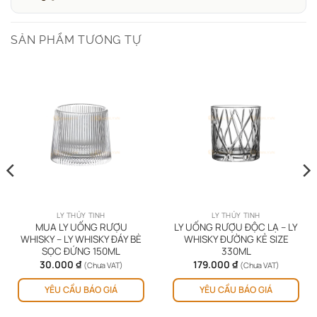
SẢN PHẨM TƯƠNG TỰ
LY THỦY TINH
LY THỦY TINH
MUA LY UỐNG RƯỢU
LY UỐNG RƯỢU ĐỘC LẠ – LY
WHISKY – LY WHISKY ĐÁY BÈ
WHISKY ĐƯỜNG KẺ SIZE
SỌC ĐỨNG 150ML
330ML
30.000
₫
179.000
₫
(Chưa VAT)
(Chưa VAT)
YÊU CẦU BÁO GIÁ
YÊU CẦU BÁO GIÁ