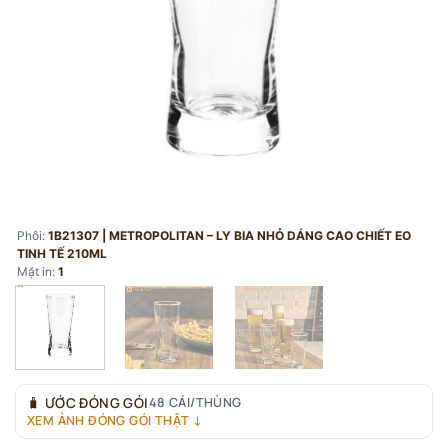
Phôi:
1B21307 | METROPOLITAN – LY BIA NHỎ DÁNG CAO CHIẾT EO
TINH TẾ 210ML
Mặt in:
1
🧳
ƯỚC ĐÓNG GÓI
48 CÁI/THÙNG
XEM ẢNH ĐÓNG GÓI THẬT ↓