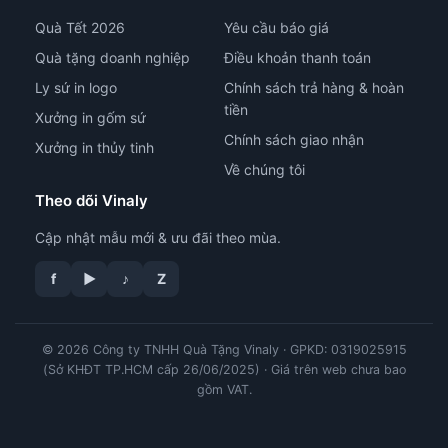
Quà Tết 2026
Yêu cầu báo giá
Quà tặng doanh nghiệp
Điều khoản thanh toán
Ly sứ in logo
Chính sách trả hàng & hoàn
tiền
Xưởng in gốm sứ
Chính sách giao nhận
Xưởng in thủy tinh
Về chúng tôi
Theo dõi Vinaly
Cập nhật mẫu mới & ưu đãi theo mùa.
tư vấn công nghệ in
f
▶
♪
Z
© 2026 Công ty TNHH Quà Tặng Vinaly · GPKD: 0319025915
(Sở KHĐT TP.HCM cấp 26/06/2025) · Giá trên web chưa bao
gồm VAT.