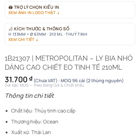
🖨
TRỢ LÝ CHỌN KIỂU IN
XEM ẢNH IN LOGO THẬT ↓
📐
KÍCH THƯỚC & THÔNG SỐ
H 133MM × Ø 63MM · 210 ML · THUỶ TINH
XEM CHI TIẾT ↓
1B21307 | METROPOLITAN – LY BIA NHỎ
DÁNG CAO CHIẾT EO TINH TẾ 210ML
31.700
₫
(Chưa VAT) · MOQ 96 cái (2 thùng nguyên)
Giá bậc MOQ — theo Bảng Giá & Chiết khấu
Thông tin chi tiết
Chất liệu: Thủy tinh cao cấp
Thương hiệu: Ocean
Xuất xứ: Thái Lan