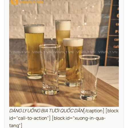
DÁNG LY UỐNG BIA TƯƠI QUỐC DÃN
[/caption]
[block
id="call-to-action"]
[block id="xuong-in-qua-
tang"]