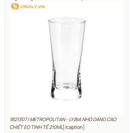
1B21307 | METROPOLITAN - LY BIA NHỎ DÁNG CAO
CHIẾT EO TINH TẾ 210ML
[/caption]