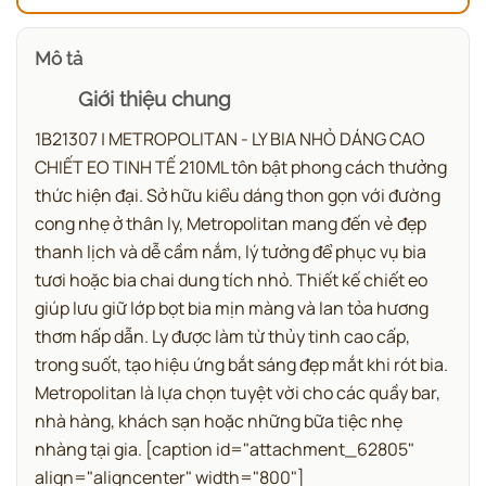
Mô tả
Giới thiệu chung
1B21307 | METROPOLITAN - LY BIA NHỎ DÁNG CAO
CHIẾT EO TINH TẾ 210ML tôn bật phong cách thưởng
thức hiện đại.
Sở hữu kiểu dáng thon gọn với đường
cong nhẹ ở thân ly, Metropolitan mang đến vẻ đẹp
thanh lịch và dễ cầm nắm, lý tưởng để phục vụ bia
tươi hoặc bia chai dung tích nhỏ. Thiết kế chiết eo
giúp lưu giữ lớp bọt bia mịn màng và lan tỏa hương
thơm hấp dẫn. Ly được làm từ thủy tinh cao cấp,
trong suốt, tạo hiệu ứng bắt sáng đẹp mắt khi rót bia.
Metropolitan là lựa chọn tuyệt vời cho các quầy bar,
nhà hàng, khách sạn hoặc những bữa tiệc nhẹ
nhàng tại gia.
[caption id="attachment_62805"
align="aligncenter" width="800"]