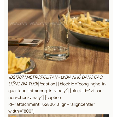
1B21307 | METROPOLITAN - LY BIA NHỎ DÁNG CAO
UỐNG BIA TƯƠI
[/caption]
[block id="cong-nghe-in-
qua-tang-tai-xuong-in-vinaly"]
[block id="vi-sao-
nen-chon-vinaly"]
[caption
id="attachment_62806" align="aligncenter"
width="800"]