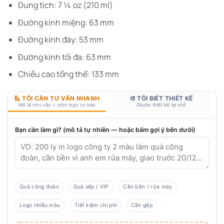
Dung tích: 7 ¼ oz (210 ml)
Đường kính miệng: 63 mm
Đường kính đáy: 53 mm
Đường kính tối đa: 63 mm
Chiều cao tổng thể: 133 mm
🙋 TÔI CẦN TƯ VẤN NHANH
🎨 TÔI BIẾT THIẾT KẾ
Mô tả nhu cầu + ướm logo cơ bản
Studio thiết kế tại chỗ
Bạn cần làm gì? (mô tả tự nhiên — hoặc bấm gợi ý bên dưới)
Quà công đoàn
Quà sếp / VIP
Cần bền / rửa máy
Logo nhiều màu
Tiết kiệm chi phí
Cần gấp