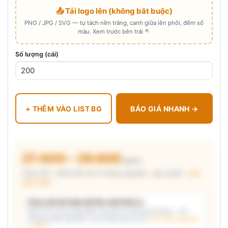
📤 Tải logo lên (không bắt buộc)
PNG / JPG / SVG — tự tách nền trắng, canh giữa lên phôi, đếm số
màu. Xem trước bên trái ↖
Số lượng (cái)
+ THÊM VÀO LIST BG
BÁO GIÁ NHANH →
27.400 – 29.600
₫/cái
Chưa VAT · MOQ 96 cái (2 thùng nguyên) · giá chuẩn ·
xem
cấu thành
Chưa đủ dữ kiện để đề xuất kiểu in
Mô tả nhu cầu (hoặc bấm chip gợi ý) và/hoặc tải logo — hệ
thống tự đề xuất kiểu in phù hợp, kèm lý do.
Xem mẫu logo đã
in thật →