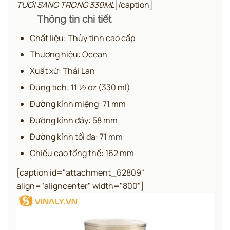
TƯƠI SANG TRỌNG 330ML
[/caption]
Thông tin chi tiết
Chất liệu: Thủy tinh cao cấp
Thương hiệu: Ocean
Xuất xứ: Thái Lan
Dung tích: 11 ½ oz (330 ml)
Đường kính miệng: 71 mm
Đường kính đáy: 58 mm
Đường kính tối đa: 71 mm
Chiều cao tổng thể: 162 mm
[caption id="attachment_62809"
align="aligncenter" width="800"]