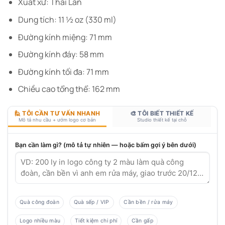
Xuất xứ: Thái Lan
Dung tích: 11 ½ oz (330 ml)
Đường kính miệng: 71 mm
Đường kính đáy: 58 mm
Đường kính tối đa: 71 mm
Chiều cao tổng thể: 162 mm
🙋 TÔI CẦN TƯ VẤN NHANH
🎨 TÔI BIẾT THIẾT KẾ
Mô tả nhu cầu + ướm logo cơ bản
Studio thiết kế tại chỗ
Bạn cần làm gì? (mô tả tự nhiên — hoặc bấm gợi ý bên dưới)
Quà công đoàn
Quà sếp / VIP
Cần bền / rửa máy
Logo nhiều màu
Tiết kiệm chi phí
Cần gấp