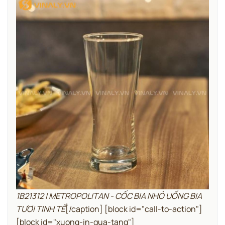
1B21312 | METROPOLITAN - CỐC BIA NHỎ UỐNG BIA
TƯƠI TINH TẾ
[/caption]
[block id="call-to-action"]
[block id="xuong-in-qua-tang"]