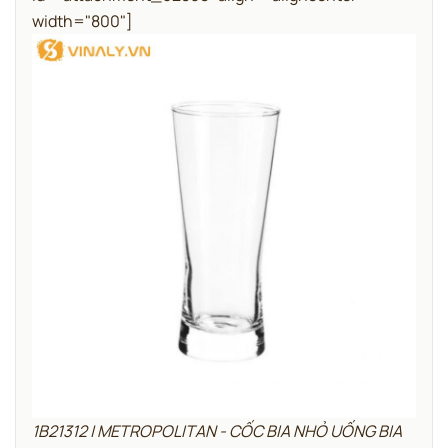
width="800"]
1B21312 | METROPOLITAN - CỐC BIA NHỎ UỐNG BIA