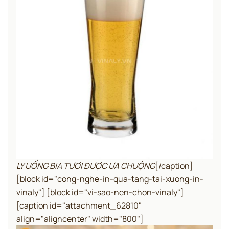
LY UỐNG BIA TƯƠI ĐƯỢC ƯA CHUỘNG
[/caption]
[block id="cong-nghe-in-qua-tang-tai-xuong-in-
vinaly"]
[block id="vi-sao-nen-chon-vinaly"]
[caption id="attachment_62810"
align="aligncenter" width="800"]