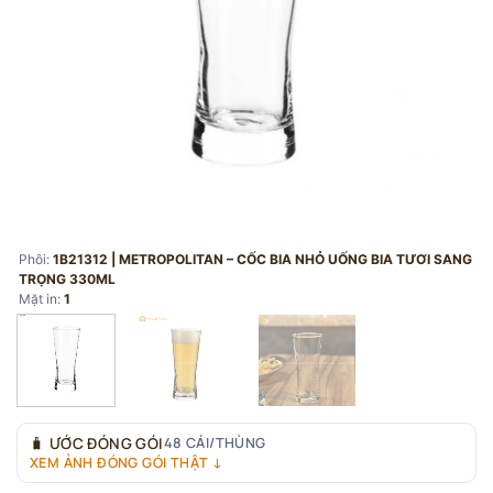
Phôi:
1B21312 | METROPOLITAN – CỐC BIA NHỎ UỐNG BIA TƯƠI SANG
TRỌNG 330ML
Mặt in:
1
🧳
ƯỚC ĐÓNG GÓI
48 CÁI/THÙNG
XEM ẢNH ĐÓNG GÓI THẬT ↓