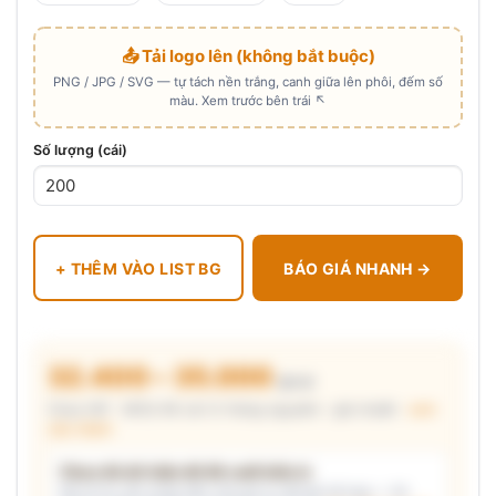
📤 Tải logo lên (không bắt buộc)
PNG / JPG / SVG — tự tách nền trắng, canh giữa lên phôi, đếm số
màu. Xem trước bên trái ↖
Số lượng (cái)
+ THÊM VÀO LIST BG
BÁO GIÁ NHANH →
32.400 – 35.000
₫/cái
Chưa VAT · MOQ 96 cái (2 thùng nguyên) · giá chuẩn ·
xem
cấu thành
Chưa đủ dữ kiện để đề xuất kiểu in
Mô tả nhu cầu (hoặc bấm chip gợi ý) và/hoặc tải logo — hệ