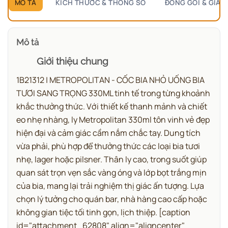
MÔ TẢ
KÍCH THƯỚC & THÔNG SỐ
ĐÓNG GÓI & GIAO
Mô tả
Giới thiệu chung
1B21312 | METROPOLITAN - CỐC BIA NHỎ UỐNG BIA
TƯƠI SANG TRỌNG 330ML tinh tế trong từng khoảnh
khắc thưởng thức.
Với thiết kế thanh mảnh và chiết
eo nhẹ nhàng, ly Metropolitan 330ml tôn vinh vẻ đẹp
hiện đại và cảm giác cầm nắm chắc tay. Dung tích
vừa phải, phù hợp để thưởng thức các loại bia tươi
nhẹ, lager hoặc pilsner. Thân ly cao, trong suốt giúp
quan sát trọn vẹn sắc vàng óng và lớp bọt trắng mịn
của bia, mang lại trải nghiệm thị giác ấn tượng. Lựa
chọn lý tưởng cho quán bar, nhà hàng cao cấp hoặc
không gian tiệc tối tinh gọn, lịch thiệp.
[caption
id="attachment_62808" align="aligncenter"