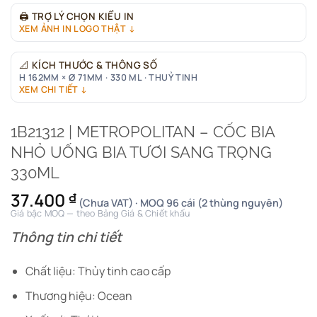
🖨
TRỢ LÝ CHỌN KIỂU IN
XEM ẢNH IN LOGO THẬT ↓
📐
KÍCH THƯỚC & THÔNG SỐ
H 162MM × Ø 71MM · 330 ML · THUỶ TINH
XEM CHI TIẾT ↓
1B21312 | METROPOLITAN – CỐC BIA
NHỎ UỐNG BIA TƯƠI SANG TRỌNG
330ML
37.400
₫
(Chưa VAT) · MOQ 96 cái (2 thùng nguyên)
Giá bậc MOQ — theo Bảng Giá & Chiết khấu
Thông tin chi tiết
Chất liệu: Thủy tinh cao cấp
Thương hiệu: Ocean