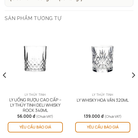
SẢN PHẨM TƯƠNG TỰ
LY THỦY TINH
LY THỦY TINH
LY UỐNG RƯỢU CAO CẤP –
LY WHISKY HOA VĂN 320ML
LY THỦY TINH DELI WHISKY
ROCK 340ML
56.000
₫
139.000
₫
(Chưa VAT)
(Chưa VAT)
YÊU CẦU BÁO GIÁ
YÊU CẦU BÁO GIÁ