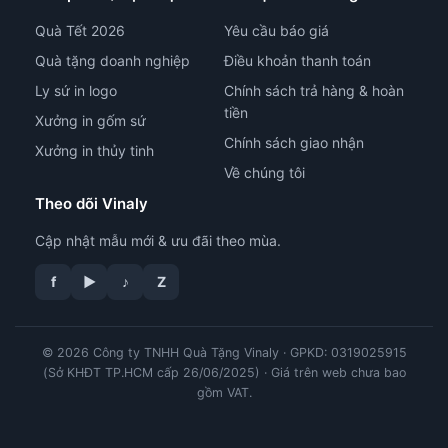
Quà Tết 2026
Yêu cầu báo giá
Quà tặng doanh nghiệp
Điều khoản thanh toán
Ly sứ in logo
Chính sách trả hàng & hoàn
tiền
Xưởng in gốm sứ
Chính sách giao nhận
Xưởng in thủy tinh
Về chúng tôi
Theo dõi Vinaly
Cập nhật mẫu mới & ưu đãi theo mùa.
tư vấn công nghệ in
f
▶
♪
Z
© 2026 Công ty TNHH Quà Tặng Vinaly · GPKD: 0319025915
(Sở KHĐT TP.HCM cấp 26/06/2025) · Giá trên web chưa bao
gồm VAT.