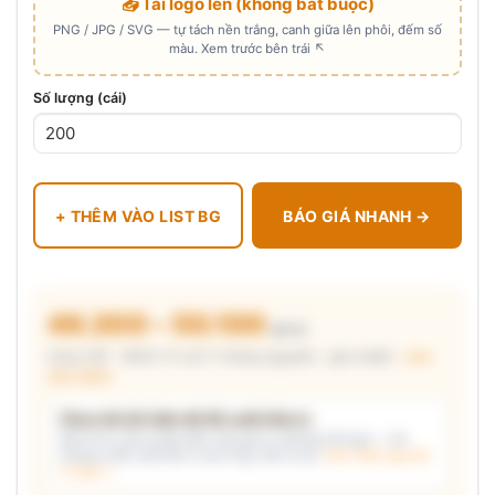
📤 Tải logo lên (không bắt buộc)
PNG / JPG / SVG — tự tách nền trắng, canh giữa lên phôi, đếm số
màu. Xem trước bên trái ↖
Số lượng (cái)
+ THÊM VÀO LIST BG
BÁO GIÁ NHANH →
46.300 – 50.100
₫/cái
Chưa VAT · MOQ 72 cái (1 thùng nguyên) · giá chuẩn ·
xem
cấu thành
Chưa đủ dữ kiện để đề xuất kiểu in
Mô tả nhu cầu (hoặc bấm chip gợi ý) và/hoặc tải logo — hệ
thống tự đề xuất kiểu in phù hợp, kèm lý do.
Xem mẫu logo đã
in thật →