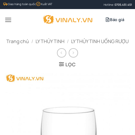
Bỏ
Giao hàng toàn quốc
Xuất VAT
Hotline:
0705.451.451
qua
nội
Báo giá
dung
Trang chủ
/
LY THỦY TINH
/
LY THỦY TINH UỐNG RƯỢU
LỌC