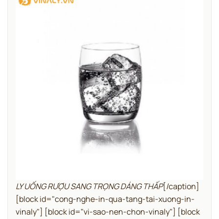
LY UỐNG RƯỢU SANG TRỌNG DÁNG THẤP
[/caption]
[block id="cong-nghe-in-qua-tang-tai-xuong-in-
vinaly"]
[block id="vi-sao-nen-chon-vinaly"]
[block