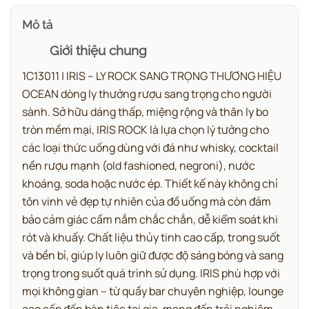
Mô tả
Giới thiệu chung
1C13011 | IRIS – LY ROCK SANG TRỌNG THƯƠNG HIỆU
OCEAN dòng ly thưởng rượu sang trọng cho người
sành.
Sở hữu dáng thấp, miệng rộng và thân ly bo
tròn mềm mại, IRIS ROCK là lựa chọn lý tưởng cho
các loại thức uống dùng với đá như whisky, cocktail
nền rượu mạnh (old fashioned, negroni), nước
khoáng, soda hoặc nước ép. Thiết kế này không chỉ
tôn vinh vẻ đẹp tự nhiên của đồ uống mà còn đảm
bảo cảm giác cầm nắm chắc chắn, dễ kiểm soát khi
rót và khuấy.
Chất liệu thủy tinh cao cấp, trong suốt
và bền bỉ, giúp ly luôn giữ được độ sáng bóng và sang
trọng trong suốt quá trình sử dụng. IRIS phù hợp với
mọi không gian – từ quầy bar chuyên nghiệp, lounge
cao cấp đến bàn tiệc tại gia, mang đến trải nghiệm