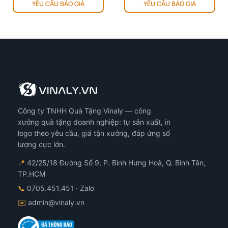
YÊU CẦU BÁO GIÁ
YÊU CẦU BÁO GIÁ
Công ty TNHH Quà Tặng Vinaly — công
xưởng quà tặng doanh nghiệp: tự sản xuất, in
logo theo yêu cầu, giá tận xưởng, đáp ứng số
lượng cực lớn.
📍
42/25/18 Đường Số 9, P. Bình Hưng Hoà, Q. Bình Tân,
TP.HCM
📞
0705.451.451
· Zalo
✉️
admin@vinaly.vn