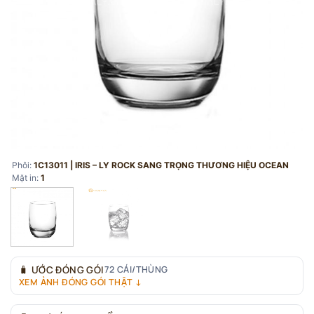
Phôi:
1C13011 | IRIS – LY ROCK SANG TRỌNG THƯƠNG HIỆU OCEAN
Mặt in:
1
🧳
ƯỚC ĐÓNG GÓI
72 CÁI/THÙNG
XEM ẢNH ĐÓNG GÓI THẬT ↓