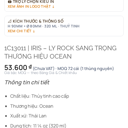
🖨
TRỢ LÝ CHỌN KIỂU IN
XEM ẢNH IN LOGO THẬT ↓
📐
KÍCH THƯỚC & THÔNG SỐ
H 90MM × Ø 80MM · 320 ML · THUỶ TINH
XEM CHI TIẾT ↓
1C13011 | IRIS – LY ROCK SANG TRỌNG
THƯƠNG HIỆU OCEAN
53.600
₫
(Chưa VAT) · MOQ 72 cái (1 thùng nguyên)
Giá bậc MOQ — theo Bảng Giá & Chiết khấu
Thông tin chi tiết
Chất liệu: Thủy tinh cao cấp
Thương hiệu: Ocean
Xuất xứ: Thái Lan
Dung tích: 11 ¼ oz (320 ml)