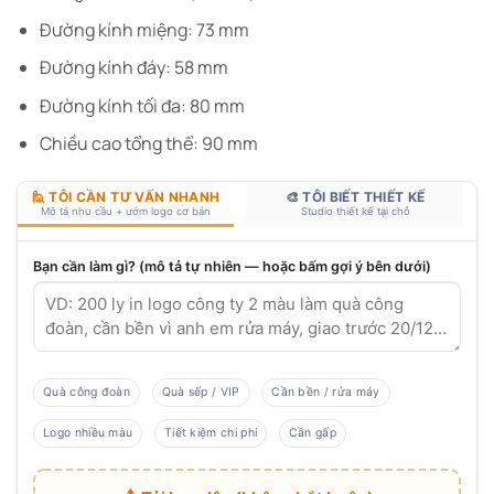
Đường kính miệng: 73 mm
Đường kính đáy: 58 mm
Đường kính tối đa: 80 mm
Chiều cao tổng thể: 90 mm
🙋 TÔI CẦN TƯ VẤN NHANH
🎨 TÔI BIẾT THIẾT KẾ
Mô tả nhu cầu + ướm logo cơ bản
Studio thiết kế tại chỗ
Bạn cần làm gì? (mô tả tự nhiên — hoặc bấm gợi ý bên dưới)
Quà công đoàn
Quà sếp / VIP
Cần bền / rửa máy
Logo nhiều màu
Tiết kiệm chi phí
Cần gấp