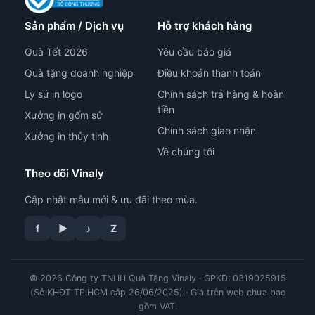
Sản phẩm / Dịch vụ
Hỗ trợ khách hàng
Quà Tết 2026
Yêu cầu báo giá
Quà tặng doanh nghiệp
Điều khoản thanh toán
Ly sứ in logo
Chính sách trả hàng & hoàn
tiền
Xưởng in gốm sứ
Chính sách giao nhận
Xưởng in thủy tinh
Về chúng tôi
Theo dõi Vinaly
Cập nhật mẫu mới & ưu đãi theo mùa.
f
▶
♪
Z
tư vấn công nghệ in
© 2026 Công ty TNHH Quà Tặng Vinaly · GPKD: 0319025915
(Sở KHĐT TP.HCM cấp 26/06/2025) · Giá trên web chưa bao
gồm VAT.