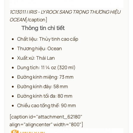
1C13011 | IRIS - LY ROCK SANG TRỌNG THƯƠNG HIỆU
OCEAN
[/caption]
Thông tin chi tiết
Chất liệu: Thủy tinh cao cấp
Thương hiệu: Ocean
Xuất xứ: Thái Lan
Dung tích: 11 ¼ oz (320 ml)
Đường kính miệng: 73 mm
Đường kính đáy: 58 mm
Đường kính tối đa: 80 mm
Chiều cao tổng thể: 90 mm
[caption id="attachment_62180"
align="aligncenter" width="800"]