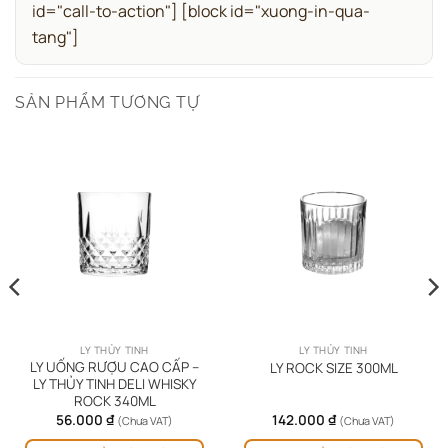
id="call-to-action"]
[block id="xuong-in-qua-
tang"]
SẢN PHẨM TƯƠNG TỰ
LY THỦY TINH
LY THỦY TINH
LY UỐNG RƯỢU CAO CẤP –
LY ROCK SIZE 300ML
LY THỦY TINH DELI WHISKY
ROCK 340ML
56.000
₫
142.000
₫
(Chưa VAT)
(Chưa VAT)