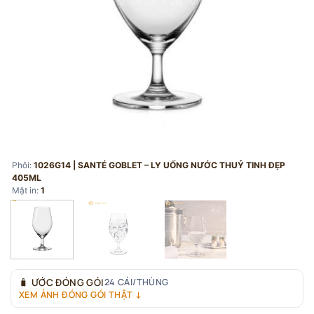
Phôi:
1026G14 | SANTÉ GOBLET – LY UỐNG NƯỚC THUỶ TINH ĐẸP
405ML
Mặt in:
1
🧳
ƯỚC ĐÓNG GÓI
24 CÁI/THÙNG
XEM ẢNH ĐÓNG GÓI THẬT ↓