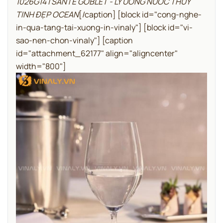
1026G14 | SANTÉ GOBLET - LY UỐNG NƯỚC THUỶ
TINH ĐẸP OCEAN
[/caption]
[block id="cong-nghe-
in-qua-tang-tai-xuong-in-vinaly"]
[block id="vi-
sao-nen-chon-vinaly"]
[caption
id="attachment_62177" align="aligncenter"
width="800"]