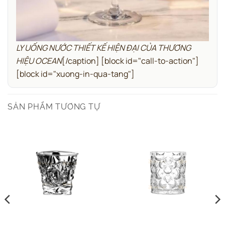
LY UỐNG NƯỚC THIẾT KẾ HIỆN ĐẠI CỦA THƯƠNG
HIỆU OCEAN
[/caption]
[block id="call-to-action"]
[block id="xuong-in-qua-tang"]
SẢN PHẨM TƯƠNG TỰ