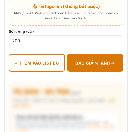
📤 Tải logo lên (không bắt buộc)
PNG / JPG / SVG — tự tách nền trắng, canh giữa lên phôi, đếm số
màu. Xem trước bên trái ↖
Số lượng (cái)
+ THÊM VÀO LIST BG
BÁO GIÁ NHANH →
75.500 – 81.700
₫/cái
Chưa VAT · MOQ 72 cái (3 thùng nguyên) · giá chuẩn ·
xem
cấu thành
Chưa đủ dữ kiện để đề xuất kiểu in
Mô tả nhu cầu (hoặc bấm chip gợi ý) và/hoặc tải logo — hệ
thống tự đề xuất kiểu in phù hợp, kèm lý do.
Xem mẫu logo đã
in thật →