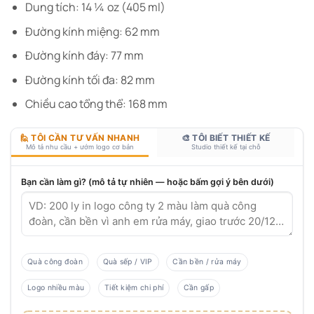
Dung tích: 14 ¼ oz (405 ml)
Đường kính miệng: 62 mm
Đường kính đáy: 77 mm
Đường kính tối đa: 82 mm
Chiều cao tổng thể: 168 mm
🙋 TÔI CẦN TƯ VẤN NHANH
🎨 TÔI BIẾT THIẾT KẾ
Mô tả nhu cầu + ướm logo cơ bản
Studio thiết kế tại chỗ
Bạn cần làm gì? (mô tả tự nhiên — hoặc bấm gợi ý bên dưới)
Quà công đoàn
Quà sếp / VIP
Cần bền / rửa máy
Logo nhiều màu
Tiết kiệm chi phí
Cần gấp