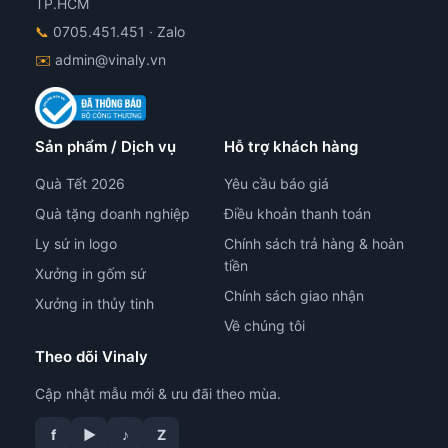
TP.HCM
📞
0705.451.451
· Zalo
✉️
admin@vinaly.vn
Sản phẩm / Dịch vụ
Hỗ trợ khách hàng
Quà Tết 2026
Yêu cầu báo giá
Quà tặng doanh nghiệp
Điều khoản thanh toán
Ly sứ in logo
Chính sách trả hàng & hoàn
tiền
Xưởng in gốm sứ
Chính sách giao nhận
Xưởng in thủy tinh
Về chúng tôi
Theo dõi Vinaly
Cập nhật mẫu mới & ưu đãi theo mùa.
tư vấn công nghệ in
f
▶
♪
Z