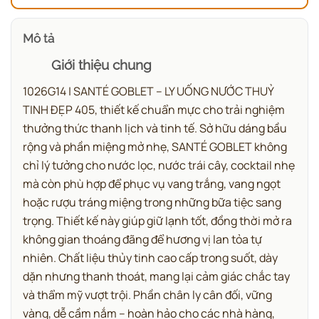
Mô tả
Giới thiệu chung
1026G14 | SANTÉ GOBLET – LY UỐNG NƯỚC THUỶ
TINH ĐẸP 405, thiết kế chuẩn mực cho trải nghiệm
thưởng thức thanh lịch và tinh tế.
Sở hữu dáng bầu
rộng và phần miệng mở nhẹ, SANTÉ GOBLET không
chỉ lý tưởng cho nước lọc, nước trái cây, cocktail nhẹ
mà còn phù hợp để phục vụ vang trắng, vang ngọt
hoặc rượu tráng miệng trong những bữa tiệc sang
trọng. Thiết kế này giúp giữ lạnh tốt, đồng thời mở ra
không gian thoáng đãng để hương vị lan tỏa tự
nhiên.
Chất liệu thủy tinh cao cấp trong suốt, dày
dặn nhưng thanh thoát, mang lại cảm giác chắc tay
và thẩm mỹ vượt trội. Phần chân ly cân đối, vững
vàng, dễ cầm nắm – hoàn hảo cho các nhà hàng,