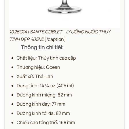
1026G14 | SANTÉ GOBLET - LY UỐNG NƯỚC THUỶ
TINH ĐẸP 405ML
[/caption]
Thông tin chi tiết
Chất liệu: Thủy tinh cao cấp
Thương hiệu: Ocean
Xuất xứ: Thái Lan
Dung tích: 14 ¼ oz (405 ml)
Đường kính miệng: 62 mm
Đường kính đáy: 77 mm
Đường kính tối đa: 82 mm
Chiều cao tổng thể: 168 mm