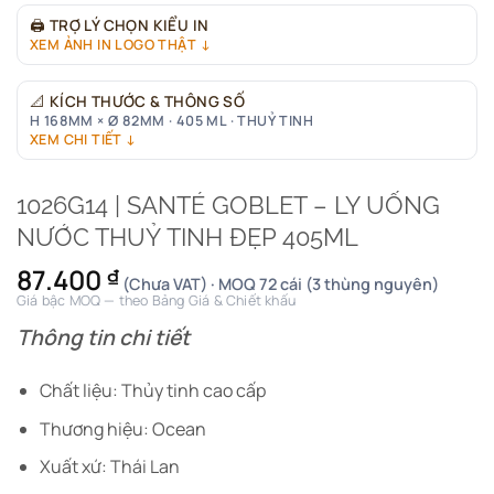
🖨
TRỢ LÝ CHỌN KIỂU IN
XEM ẢNH IN LOGO THẬT ↓
📐
KÍCH THƯỚC & THÔNG SỐ
H 168MM × Ø 82MM · 405 ML · THUỶ TINH
XEM CHI TIẾT ↓
1026G14 | SANTÉ GOBLET – LY UỐNG
NƯỚC THUỶ TINH ĐẸP 405ML
87.400
₫
(Chưa VAT) · MOQ 72 cái (3 thùng nguyên)
Giá bậc MOQ — theo Bảng Giá & Chiết khấu
Thông tin chi tiết
Chất liệu: Thủy tinh cao cấp
Thương hiệu: Ocean
Xuất xứ: Thái Lan