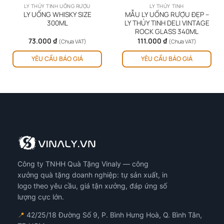
LY THỦY TINH UỐNG RƯỢU
LY THỦY TINH
LY UỐNG WHISKY SIZE
MẪU LY UỐNG RƯỢU ĐẸP –
300ML
LY THỦY TINH DELI VINTAGE
ROCK GLASS 340ML
73.000
₫
111.000
₫
(Chưa VAT)
(Chưa VAT)
YÊU CẦU BÁO GIÁ
YÊU CẦU BÁO GIÁ
Công ty TNHH Quà Tặng Vinaly — công
xưởng quà tặng doanh nghiệp: tự sản xuất, in
logo theo yêu cầu, giá tận xưởng, đáp ứng số
lượng cực lớn.
📍
42/25/18 Đường Số 9, P. Bình Hưng Hoà, Q. Bình Tân,