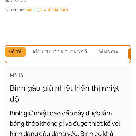
SKU:
BGN10
Danh mục:
BÁN LẺ
,
GIÁ RẺ SẬP SÀN
MÔ TẢ
KÍCH THƯỚC & THÔNG SỐ
BẢNG GIÁ
B
Mô tả
Bình gấu giữ nhiệt hiển thị nhiệt
độ
Bình giữ nhiệt cao cấp này được làm
bằng thép không gỉ và được thiết kế với
hình dạng gấu đáng yêu. Bình có khả