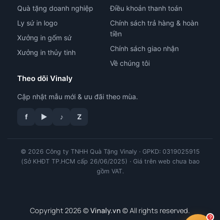
Quà tặng doanh nghiệp
Điều khoản thanh toán
Ly sứ in logo
Chính sách trả hàng & hoàn
tiền
Xưởng in gốm sứ
Chính sách giao nhận
Xưởng in thủy tinh
Về chúng tôi
Theo dõi Vinaly
Cập nhật mẫu mới & ưu đãi theo mùa.
f
▶
♪
Z
tư vấn công nghệ in
© 2026 Công ty TNHH Quà Tặng Vinaly · GPKD: 0319025915
(Sở KHĐT TP.HCM cấp 26/06/2025) · Giá trên web chưa bao
gồm VAT.
Copyright 2026 ©
Vinaly.vn
© All rights reserved.
?