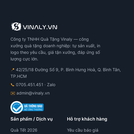
ến
biến
ể.
thể.
ác
Các
y
tùy
họn
chọn
ó
có
Công ty TNHH Quà Tặng Vinaly — công
ể
thể
ược
được
xưởng quà tặng doanh nghiệp: tự sản xuất, in
họn
chọn
logo theo yêu cầu, giá tận xưởng, đáp ứng số
ên
trên
lượng cực lớn.
ang
trang
📍
42/25/18 Đường Số 9, P. Bình Hưng Hoà, Q. Bình Tân,
n
sản
TP.HCM
hẩm
phẩm
📞
0705.451.451
· Zalo
✉️
admin@vinaly.vn
Sản phẩm / Dịch vụ
Hỗ trợ khách hàng
Quà Tết 2026
Yêu cầu báo giá