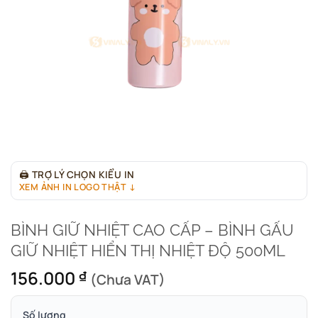
🖨
TRỢ LÝ CHỌN KIỂU IN
XEM ẢNH IN LOGO THẬT ↓
BÌNH GIỮ NHIỆT CAO CẤP – BÌNH GẤU
GIỮ NHIỆT HIỂN THỊ NHIỆT ĐỘ 500ML
156.000
₫
(Chưa VAT)
Số lượng