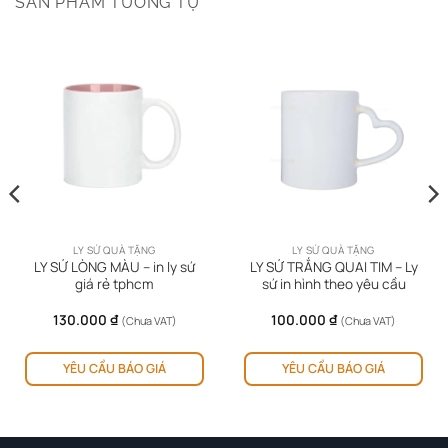
SẢN PHẨM TƯƠNG TỰ
LY SỨ QUÀ TẶNG
LY SỨ QUÀ TẶNG
LY SỨ LÒNG MÀU – in ly sứ
LY SỨ TRẮNG QUAI TIM – Ly
giá rẻ tphcm
sứ in hình theo yêu cầu
g
130.000
₫
100.000
₫
(Chưa VAT)
(Chưa VAT)
ản
Sản
 ₫
YÊU CẦU BÁO GIÁ
YÊU CẦU BÁO GIÁ
hẩm
phẩm
 ₫
y
này
ó
có
iều
nhiều