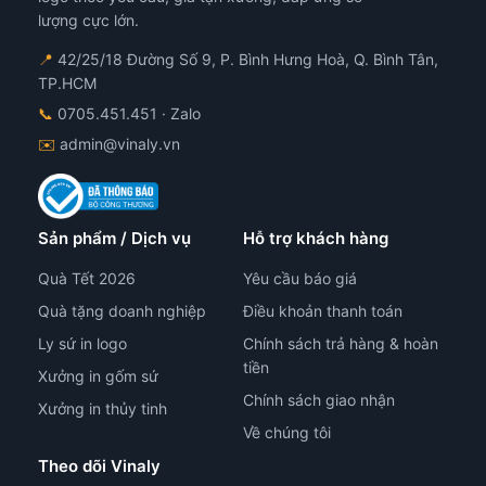
ên
trê
lượng cực lớn.
ang
tra
📍
42/25/18 Đường Số 9, P. Bình Hưng Hoà, Q. Bình Tân,
n
sản
TP.HCM
hẩm
ph
📞
0705.451.451
· Zalo
✉️
admin@vinaly.vn
Sản phẩm / Dịch vụ
Hỗ trợ khách hàng
Quà Tết 2026
Yêu cầu báo giá
Quà tặng doanh nghiệp
Điều khoản thanh toán
Ly sứ in logo
Chính sách trả hàng & hoàn
tiền
Xưởng in gốm sứ
Chính sách giao nhận
Xưởng in thủy tinh
Về chúng tôi
Theo dõi Vinaly