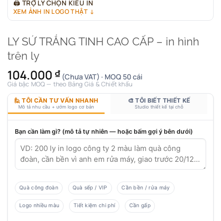
🖨
TRỢ LÝ CHỌN KIỂU IN
XEM ẢNH IN LOGO THẬT ↓
LY SỨ TRẮNG TINH CAO CẤP – in hình
trên ly
104.000
₫
(Chưa VAT) · MOQ 50 cái
Giá bậc MOQ — theo Bảng Giá & Chiết khấu
🙋 TÔI CẦN TƯ VẤN NHANH
🎨 TÔI BIẾT THIẾT KẾ
Mô tả nhu cầu + ướm logo cơ bản
Studio thiết kế tại chỗ
Bạn cần làm gì? (mô tả tự nhiên — hoặc bấm gợi ý bên dưới)
Quà công đoàn
Quà sếp / VIP
Cần bền / rửa máy
Logo nhiều màu
Tiết kiệm chi phí
Cần gấp