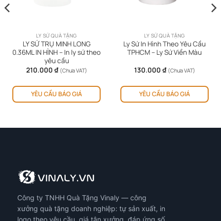
LY SỨ QUÀ TẶNG
LY SỨ QUÀ TẶNG
LY SỨ TRỤ MINH LONG
Ly Sứ In Hình Theo Yêu Cầu
0.36ML IN HÌNH – In ly sứ theo
TPHCM – Ly Sứ Viền Màu
yêu cầu
210.000
₫
130.000
₫
(Chưa VAT)
(Chưa VAT)
ản
Sản
YÊU CẦU BÁO GIÁ
YÊU CẦU BÁO GIÁ
hẩm
ph
0 ₫.
y
này
ó
có
iều
nhi
ến
biế
ể.
thể.
ác
Cá
y
tùy
họn
chọ
ó
có
Công ty TNHH Quà Tặng Vinaly — công
ể
thể
ược
đượ
xưởng quà tặng doanh nghiệp: tự sản xuất, in
họn
chọ
logo theo yêu cầu, giá tận xưởng, đáp ứng số