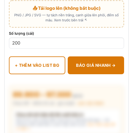
📤 Tải logo lên (không bắt buộc)
PNG / JPG / SVG — tự tách nền trắng, canh giữa lên phôi, đếm số
màu. Xem trước bên trái ↖
Số lượng (cái)
+ THÊM VÀO LIST BG
BÁO GIÁ NHANH →
89.900 – 97.300
₫/cái
Chưa VAT · MOQ 50 cái · giá chuẩn ·
xem cấu thành
Chưa đủ dữ kiện để đề xuất kiểu in
Mô tả nhu cầu (hoặc bấm chip gợi ý) và/hoặc tải logo — hệ
thống tự đề xuất kiểu in phù hợp, kèm lý do.
Xem mẫu logo đã
in thật →