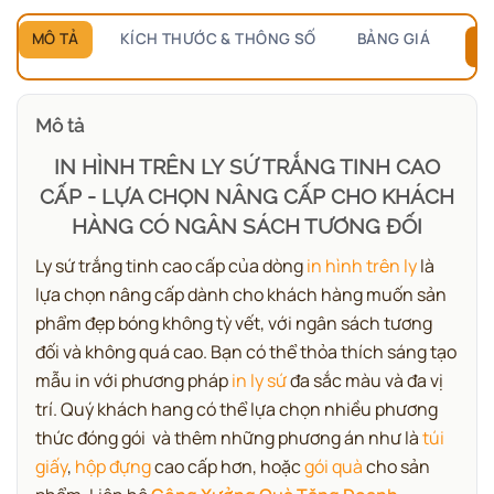
MÔ TẢ
KÍCH THƯỚC & THÔNG SỐ
BẢNG GIÁ
B
Mô tả
IN HÌNH TRÊN LY
SỨ TRẮNG TINH CAO
CẤP - LỰA CHỌN NÂNG CẤP CHO KHÁCH
HÀNG CÓ NGÂN SÁCH TƯƠNG ĐỐI
Ly sứ trắng tinh cao cấp của dòng
in hình trên ly
là
lựa chọn nâng cấp dành cho khách hàng muốn sản
phẩm đẹp bóng không tỳ vết, với ngân sách tương
đối và không quá cao. Bạn có thể thỏa thích sáng tạo
mẫu in với phương pháp
in ly sứ
đa sắc màu và đa vị
trí. Quý khách hang có thể lựa chọn nhiều phương
thức đóng gói và thêm những phương án như là
túi
giấy
,
hộp đựng
cao cấp hơn, hoặc
gói quà
cho sản