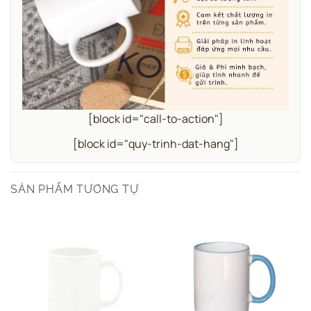
[block id="call-to-action"]
[block id="quy-trinh-dat-hang"]
SẢN PHẨM TƯƠNG TỰ