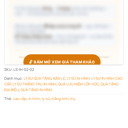
📦 Ước đóng gói:
80 kg
· ~
5 thùng
carton (45 cái/thùng —
ước) — hỗ trợ phòng thu mua làm việc với kho.
🎁 Gợi ý đóng gói:
🎁 Hộp carton từng SP
— gọn, tiết kiệm —
trao tay từng người
📦 Thùng chống shock
— đi xa, số lượng lớn — an toàn tối đa
Giá hộp Sale báo kèm theo mẫu thực tế.
Vinaly · Công xưởng quà tặng B2B · Hotline/Zalo 0705451451
🔓 BẤM MỞ XEM GIÁ THAM KHẢO
SKU:
LS-IH-02-02
Danh mục:
LY SỨ QUÀ TẶNG
,
BÁN LẺ
,
LY SỨ IN HÌNH
,
LY SỨ IN HÌNH CAO
Giá đang ẩn — xác nhận bạn thuộc nhóm nào để hiện đúng
CẤP
,
LY SỨ TRẮNG TRỤ IN HÌNH
,
QUÀ LƯU NIỆM LỚP HỌC
,
QUÀ TẶNG
bảng giá.
ĐẠI BIỂU
,
QUÀ TẶNG IN HÌNH
Chỉ hỏi
1 lần duy nhất
, các sản phẩm sau tự mở.
Thẻ:
cao cấp
,
in hình
,
ly sứ
,
trắng tinh
,
trụ