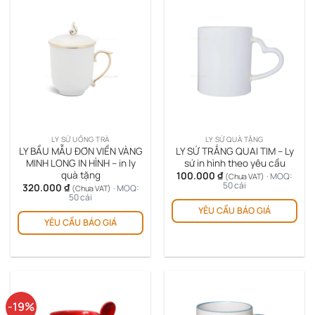
thể.
thể.
Các
Cá
tùy
tùy
chọn
chọ
có
có
thể
thể
được
đượ
chọn
chọ
trên
trê
trang
LY SỨ UỐNG TRÀ
LY SỨ QUÀ TẶNG
tra
sản
LY BẦU MẪU ĐƠN VIỀN VÀNG
LY SỨ TRẮNG QUAI TIM – Ly
sản
MINH LONG IN HÌNH – in ly
sứ in hình theo yêu cầu
phẩm
quà tặng
100.000
₫
ph
· MOQ:
(Chưa VAT)
50 cái
320.000
₫
· MOQ:
(Chưa VAT)
50 cái
YÊU CẦU BÁO GIÁ
YÊU CẦU BÁO GIÁ
-19%