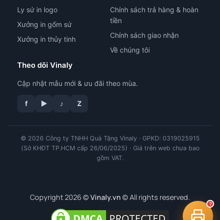
Ly sứ in logo
Chính sách trả hàng & hoàn
tiền
Xưởng in gốm sứ
Chính sách giao nhận
Xưởng in thủy tinh
Về chúng tôi
Theo dõi Vinaly
Cập nhật mẫu mới & ưu đãi theo mùa.
f
▶
♪
Z
© 2026 Công ty TNHH Quà Tặng Vinaly · GPKD: 0319025915
tư vấn công nghệ in
(Sở KHĐT TP.HCM cấp 26/06/2025) · Giá trên web chưa bao
gồm VAT.
Copyright 2026 ©
Vinaly.vn
© All rights reserved.
?