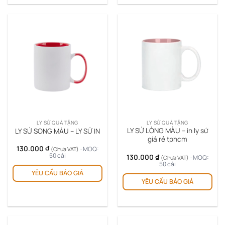
LY SỨ QUÀ TẶNG
LY SỨ QUÀ TẶNG
LY SỨ LÒNG MÀU – in ly sứ
LY SỨ SONG MÀU – LY SỨ IN
giá rẻ tphcm
130.000
₫
· MOQ:
(Chưa VAT)
50 cái
130.000
₫
· MOQ:
(Chưa VAT)
Sản
50 cái
Sản
YÊU CẦU BÁO GIÁ
phẩm
YÊU CẦU BÁO GIÁ
ph
này
này
có
có
nhiều
nhi
biến
biế