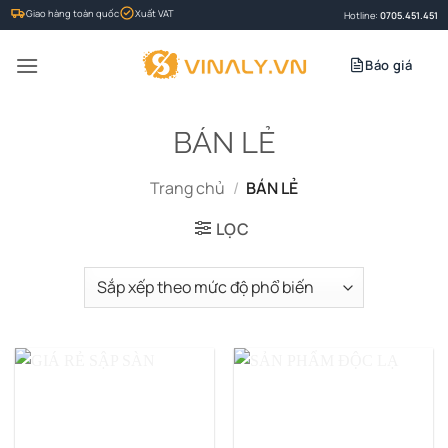
Bỏ
Giao hàng toàn quốc
Xuất VAT
Hotline:
0705.451.451
qua
nội
Báo giá
dung
BÁN LẺ
Trang chủ
/
BÁN LẺ
LỌC