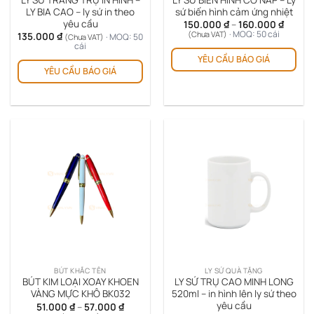
sản
LY BIA CAO – ly sứ in theo
sứ biến hình cảm ứng nhiệt
yêu cầu
Khoản
150.000
₫
–
160.000
₫
ph
giá:
· MOQ: 50 cái
(Chưa VAT)
135.000
₫
· MOQ: 50
(Chưa VAT)
từ
Sản
cái
150.00
YÊU CẦU BÁO GIÁ
ph
đến
160.00
YÊU CẦU BÁO GIÁ
này
có
nhi
biế
thể.
Cá
tùy
chọ
có
thể
đượ
chọ
trê
tra
BÚT KHẮC TÊN
LY SỨ QUÀ TẶNG
sản
BÚT KIM LOẠI XOAY KHOEN
LY SỨ TRỤ CAO MINH LONG
VÀNG MỰC KHÔ BK032
520ml – in hình lên ly sứ theo
ph
yêu cầu
Khoảng
51.000
₫
–
57.000
₫