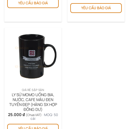
từ
Sản
YÊU CẦU BÁO GIÁ
510.000 ₫.
69.000 
YÊU CẦU BÁO GIÁ
ph
đến
79.000 
này
có
nhi
biế
thể.
Cá
tùy
chọ
có
thể
đượ
chọ
trê
GIÁ RẺ SẬP SÀN
tra
LY SỨ MOMO UỐNG BIA,
sản
NƯỚC, CAFE MÀU ĐEN
TUYỀN ĐẸP (HÀNG SX HỢP
ph
ĐỒNG DƯ)
25.000
₫
· MOQ: 50
(Chưa VAT)
cái
YÊU CẦU BÁO GIÁ