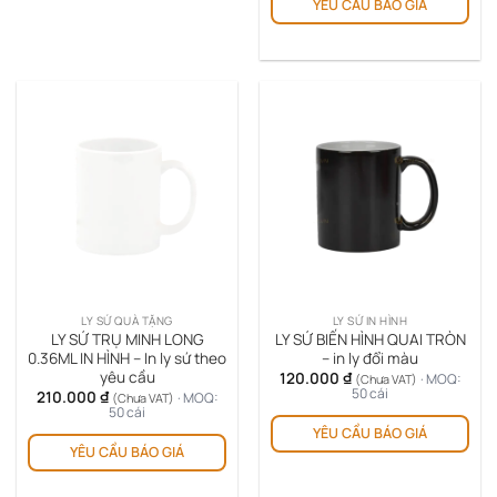
YÊU CẦU BÁO GIÁ
LY SỨ QUÀ TẶNG
LY SỨ IN HÌNH
LY SỨ TRỤ MINH LONG
LY SỨ BIẾN HÌNH QUAI TRÒN
0.36ML IN HÌNH – In ly sứ theo
– in ly đổi màu
yêu cầu
120.000
₫
· MOQ:
(Chưa VAT)
50 cái
210.000
₫
· MOQ:
(Chưa VAT)
50 cái
YÊU CẦU BÁO GIÁ
YÊU CẦU BÁO GIÁ