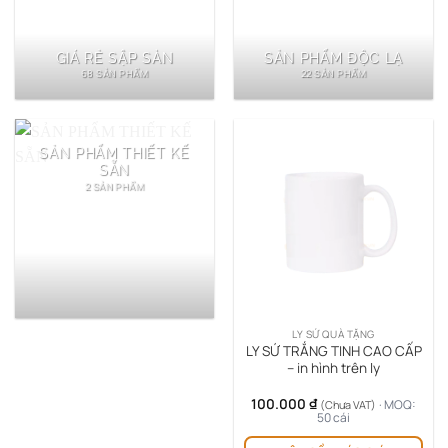
GIÁ RẺ SẬP SÀN
SẢN PHẨM ĐỘC LẠ
68 SẢN PHẨM
22 SẢN PHẨM
SẢN PHẨM THIẾT KẾ
SẴN
2 SẢN PHẨM
LY SỨ QUÀ TẶNG
LY SỨ TRẮNG TINH CAO CẤP
– in hình trên ly
100.000
₫
· MOQ:
(Chưa VAT)
50 cái