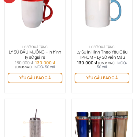
LY SỨ QUÀ TẶNG
LY SỨ QUÀ TẶNG
LY SỨ BẦU MUỖNG – In hình
Ly Sứ In Hình Theo Yêu Cầu
ly sứ giá rẻ
TPHCM – Ly Sứ Viền Màu
Giá
Giá
160.000
₫
130.000
₫
130.000
₫
· MOQ:
(Chưa VAT)
gốc
hiện
· MOQ: 50 cái
50 cái
(Chưa VAT)
là:
tại
Sản
Sản
160.000 ₫.
là:
YÊU CẦU BÁO GIÁ
YÊU CẦU BÁO GIÁ
phẩm
ph
130.000 ₫.
này
này
có
có
nhiều
nhi
biến
biế
thể.
thể.
Các
Cá
tùy
tùy
chọn
chọ
có
có