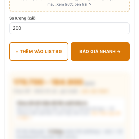
màu. Xem trước bên trái ↖
Số lượng (cái)
+ THÊM VÀO LIST BG
BÁO GIÁ NHANH →
170.700 – 184.900
₫/cái
Chưa VAT · MOQ 50 cái · giá chuẩn ·
xem cấu thành
Chưa đủ dữ kiện để đề xuất kiểu in
Mô tả nhu cầu (hoặc bấm chip gợi ý) và/hoặc tải logo — hệ
thống tự đề xuất kiểu in phù hợp, kèm lý do.
Xem mẫu logo đã
in thật →
📦 Ước đóng gói: ~
5 thùng
carton (45 cái/thùng — ước) — hỗ
trợ phòng thu mua làm việc với kho.