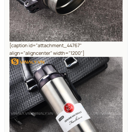
[caption id="attachment_44767"
align="aligncenter" width="1200"]