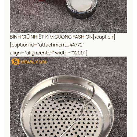
BÌNH GIỮ NHIỆT KIM CƯƠNG FASHION[/caption]
[caption id="attachment_44772"
align="aligncenter" width="1200"]