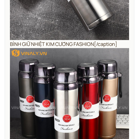
BÌNH GIỮ NHIỆT KIM CƯƠNG FASHION[/caption]