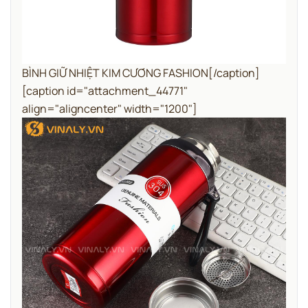
BÌNH GIỮ NHIỆT KIM CƯƠNG FASHION[/caption]
[caption id="attachment_44771"
align="aligncenter" width="1200"]