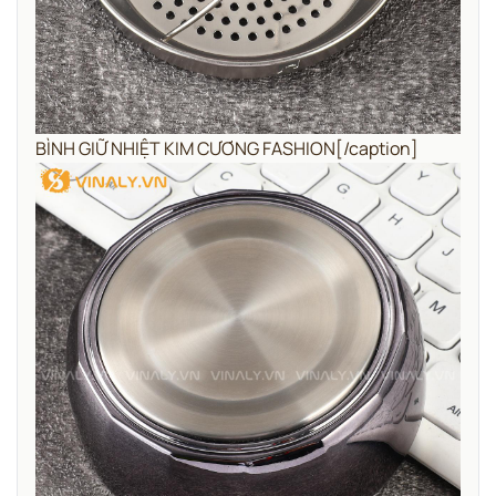
BÌNH GIỮ NHIỆT KIM CƯƠNG FASHION[/caption]