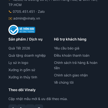
n
sản
TP.HCM
hẩm
ph
📞
0705.451.451
· Zalo
✉️
admin@vinaly.vn
Sản phẩm / Dịch vụ
Hỗ trợ khách hàng
Quà Tết 2026
Yêu cầu báo giá
Quà tặng doanh nghiệp
Điều khoản thanh toán
Ly sứ in logo
Chính sách trả hàng & hoàn
tiền
Xưởng in gốm sứ
Chính sách giao nhận
Xưởng in thủy tinh
Về chúng tôi
Theo dõi Vinaly
Cập nhật mẫu mới & ưu đãi theo mùa.