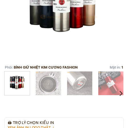
Phôi:
BÌNH GIỮ NHIỆT KIM CƯƠNG FASHION
Mặt in:
1
🖨
TRỢ LÝ CHỌN KIỂU IN
XEM ẢNH IN LOGO THẬT ↓