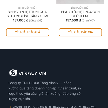
BÌNH GIỮ NHIỆT
BÌNH GIỮ NHIỆT
BÌNH GIỮ NHIỆT TUMI QUAI
BÌNH GIỮ NHIỆT INOX CON
SILICON CHÍNH HÃNG 710ML
CHÓ 300ML
187.000
₫
157.500
₫
(Chưa VAT)
(Chưa VAT)
ản
Sản
YÊU CẦU BÁO GIÁ
YÊU CẦU BÁO GIÁ
hẩm
ph
y
này
ó
có
iều
nhi
ến
biế
ể.
thể.
ác
Cá
y
tùy
họn
chọ
ó
có
Công ty TNHH Quà Tặng Vinaly — công
ể
thể
ược
đượ
xưởng quà tặng doanh nghiệp: tự sản xuất, in
họn
chọ
logo theo yêu cầu, giá tận xưởng, đáp ứng số
ên
trê
lượng cực lớn.
ang
tra
📍
42/25/18 Đường Số 9, P. Bình Hưng Hoà, Q. Bình Tân,