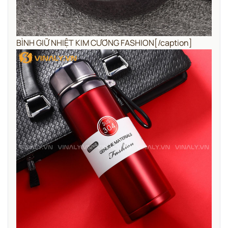
BÌNH GIỮ NHIỆT KIM CƯƠNG FASHION[/caption]