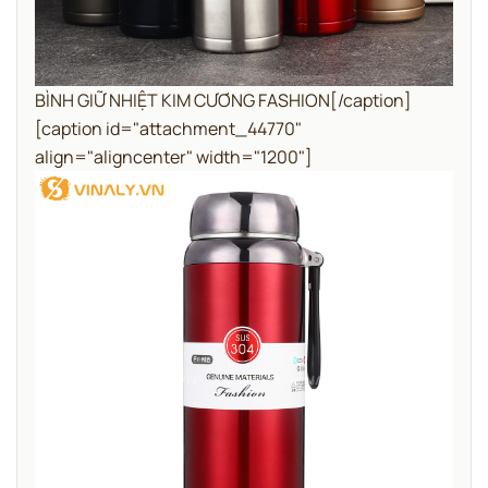
BÌNH GIỮ NHIỆT KIM CƯƠNG FASHION[/caption]
[caption id="attachment_44770"
align="aligncenter" width="1200"]