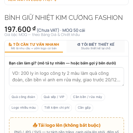
BÌNH GIỮ NHIỆT KIM CƯƠNG FASHION
197.600
₫
(Chưa VAT) · MOQ 50 cái
Giá bậc MOQ — theo Bảng Giá & Chiết khấu
🙋 TÔI CẦN TƯ VẤN NHANH
🎨 TÔI BIẾT THIẾT KẾ
Mô tả nhu cầu + ướm logo cơ bản
Studio thiết kế tại chỗ
Bạn cần làm gì? (mô tả tự nhiên — hoặc bấm gợi ý bên dưới)
Quà công đoàn
Quà sếp / VIP
Cần bền / rửa máy
Logo nhiều màu
Tiết kiệm chi phí
Cần gấp
📤 Tải logo lên (không bắt buộc)
PNG / JPG / SVG — tự tách nền trắng, canh giữa lên phôi, đếm số