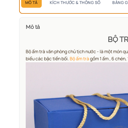
MÔ TẢ
KÍCH THƯỚC & THÔNG SỐ
BẢNG G
Mô tả
BỘ T
Bộ ấm trà văn phòng chủ tịch nước - là một món quà
biếu các bậc tiền bối.
Bộ ấm trà
gồm 1 ấm , 6 chén, 