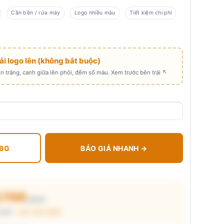
Cần bền / rửa máy
Logo nhiều màu
Tiết kiệm chi phí
Tải logo lên (không bắt buộc)
 trắng, canh giữa lên phôi, đếm số màu. Xem trước bên trái ↖
 BG
BÁO GIÁ NHANH →
6.700
₫/cái
huẩn ·
xem cấu thành