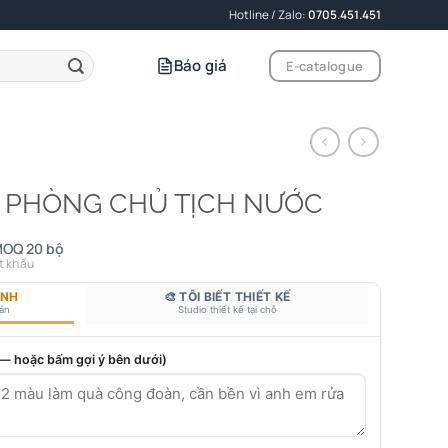
Hotline / Zalo:
0705.451.451
Báo giá
E-catalogue
N PHÒNG CHỦ TỊCH NƯỚC
MOQ 20 bộ
t khấu
ANH
🎨 TÔI BIẾT THIẾT KẾ
bản
Studio thiết kế tại chỗ
 — hoặc bấm gợi ý bên dưới)