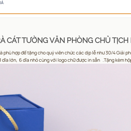
IÁ
RÀ CÁT TƯỜNG VĂN PHÒNG CHỦ TỊCH
 phù hợp để tặng cho quý viên chức các dịp lễ như 30/4 Giải ph
1 dĩa lớn, 6 dĩa nhỏ cùng với logo chữ được in sẵn .Tặng kèm hộp