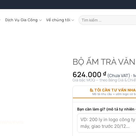
Tìm
Dịch Vụ Gia Công
Về chúng tôi
kiếm:
BỘ ẤM TRÀ VĂ
624.000
₫
(Chưa VAT) · 
Giá bậc MOQ — theo Bảng Giá & Chiế
🙋 TÔI CẦN TƯ VẤN NH
Mô tả nhu cầu + ướm logo cơ 
Bạn cần làm gì? (mô tả tự nhiên