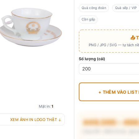
Quà công đoàn
Quà sếp / VIP
Cần gấp
📤 
PNG / JPG / SVG — tự tách nền
Số lượng (cái)
+ THÊM VÀO LIST
Mặt in:
1
XEM ẢNH IN LOGO THẬT ↓
449.300 – 48
Chưa VAT · MOQ 20 bộ · giá c