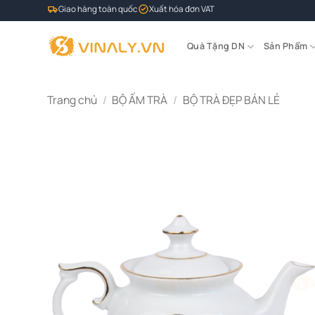
Bỏ
Giao hàng toàn quốc
Xuất hóa đơn VAT
qua
nội
Quà Tặng DN
Sản Phẩm
dung
Trang chủ
/
BỘ ẤM TRÀ
/
BỘ TRÀ ĐẸP BÁN LẺ