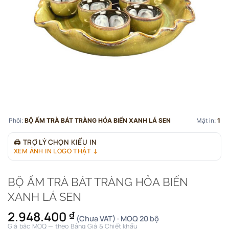
Phôi:
BỘ ẤM TRÀ BÁT TRÀNG HỎA BIẾN XANH LÁ SEN
Mặt in:
1
🖨
TRỢ LÝ CHỌN KIỂU IN
XEM ẢNH IN LOGO THẬT ↓
BỘ ẤM TRÀ BÁT TRÀNG HỎA BIẾN
XANH LÁ SEN
2.948.400
₫
(Chưa VAT) · MOQ 20 bộ
Giá bậc MOQ — theo Bảng Giá & Chiết khấu