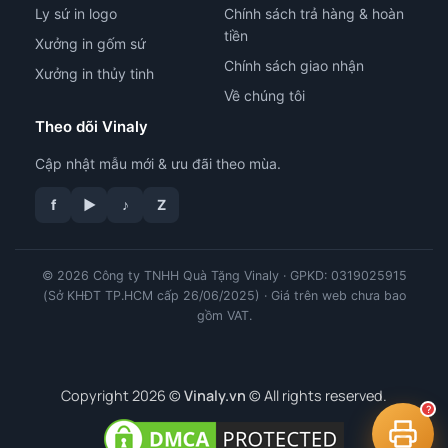
Ly sứ in logo
Chính sách trả hàng & hoàn
tiền
Xưởng in gốm sứ
Chính sách giao nhận
Xưởng in thủy tinh
Về chúng tôi
Theo dõi Vinaly
Cập nhật mẫu mới & ưu đãi theo mùa.
f
▶
♪
Z
© 2026 Công ty TNHH Quà Tặng Vinaly · GPKD: 0319025915
tư vấn công nghệ in
(Sở KHĐT TP.HCM cấp 26/06/2025) · Giá trên web chưa bao
gồm VAT.
Copyright 2026 ©
Vinaly.vn
© All rights reserved.
?