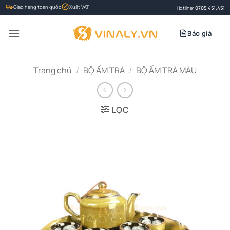
Bỏ
Giao hàng toàn quốc
Xuất VAT
Hotline:
0705.451.451
qua
nội
Báo giá
dung
Trang chủ
/
BỘ ẤM TRÀ
/
BỘ ẤM TRÀ MÀU
LỌC