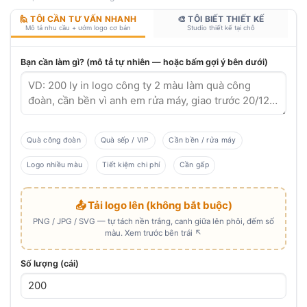
🙋 TÔI CẦN TƯ VẤN NHANH
🎨 TÔI BIẾT THIẾT KẾ
Mô tả nhu cầu + ướm logo cơ bản
Studio thiết kế tại chỗ
Bạn cần làm gì? (mô tả tự nhiên — hoặc bấm gợi ý bên dưới)
Quà công đoàn
Quà sếp / VIP
Cần bền / rửa máy
Logo nhiều màu
Tiết kiệm chi phí
Cần gấp
📤 Tải logo lên (không bắt buộc)
PNG / JPG / SVG — tự tách nền trắng, canh giữa lên phôi, đếm số
màu. Xem trước bên trái ↖
Số lượng (cái)