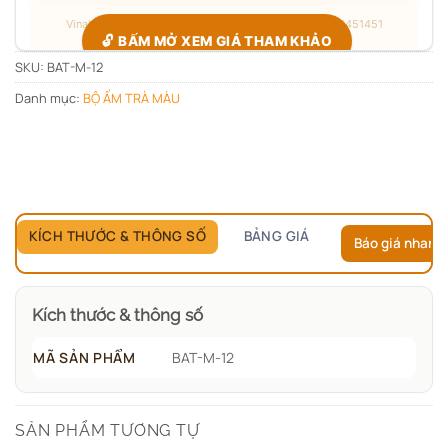
Vinaly · Công xưởng quà tặng B2B · Hotline/Zalo 0705451451
🔓 BẤM MỞ XEM GIÁ THAM KHẢO
SKU:
BAT-M-12
Danh mục:
BỘ ẤM TRÀ MÀU
Giá đang ẩn — xác nhận bạn thuộc nhóm nào để hiện đúng
bảng giá.
Chỉ hỏi
1 lần duy nhất
, các sản phẩm sau tự mở.
KÍCH THƯỚC & THÔNG SỐ
BẢNG GIÁ
Báo giá nhanh
Kích thước & thông số
MÃ SẢN PHẨM
BAT-M-12
SẢN PHẨM TƯƠNG TỰ