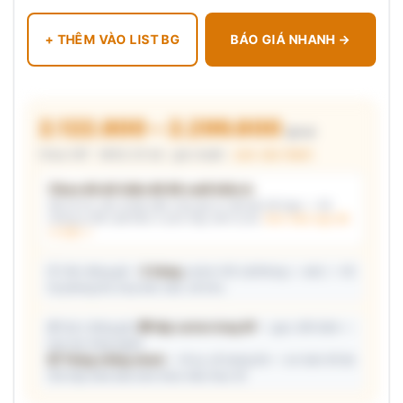
+ THÊM VÀO LIST BG
BÁO GIÁ NHANH →
2.122.800 – 2.299.800
₫/cái
Chưa VAT · MOQ 20 bộ · giá chuẩn ·
xem cấu thành
Chưa đủ dữ kiện để đề xuất kiểu in
Mô tả nhu cầu (hoặc bấm chip gợi ý) và/hoặc tải logo — hệ
thống tự đề xuất kiểu in phù hợp, kèm lý do.
Xem mẫu logo đã
in thật →
📦 Ước đóng gói: ~
5 thùng
carton (45 cái/thùng — ước) — hỗ
trợ phòng thu mua làm việc với kho.
🎁 Gợi ý đóng gói:
🎁 Hộp carton từng SP
— gọn, tiết kiệm —
trao tay từng người
📦 Thùng chống shock
— đi xa, số lượng lớn — an toàn tối đa
Giá hộp Sale báo kèm theo mẫu thực tế.