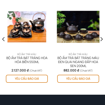
BỘ ẤM TRÀ MÀU
BỘ ẤM TRÀ MÀU
BỘ ẤM TRÀ BÁT TRÀNG HOA
BỘ ẤM TRÀ BÁT TRÀNG MÀU
HỎA BIẾN 550ML
ĐEN QUAI NGANG ĐẮP HOA
SEN 200ML
2.127.000
₫
882.000
₫
(Chưa VAT)
(Chưa VAT)
YÊU CẦU BÁO GIÁ
YÊU CẦU BÁO GIÁ