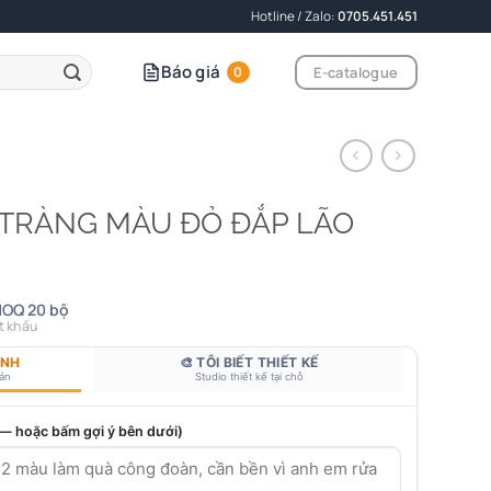
Hotline / Zalo:
0705.451.451
Báo giá
E-catalogue
0
 TRÀNG MÀU ĐỎ ĐẮP LÃO
MOQ 20 bộ
t khấu
ANH
🎨 TÔI BIẾT THIẾT KẾ
bản
Studio thiết kế tại chỗ
 — hoặc bấm gợi ý bên dưới)