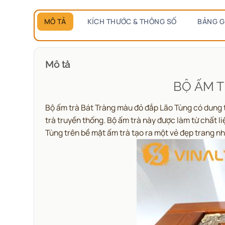
MÔ TẢ
KÍCH THƯỚC & THÔNG SỐ
BẢNG G
Mô tả
BỘ ẤM T
Bộ ấm trà Bát Tràng màu đỏ đắp Lão Tùng có dung 
trà truyền thống. Bộ ấm trà này được làm từ chất 
Tùng trên bề mặt ấm trà tạo ra một vẻ đẹp trang n