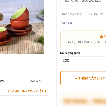
Quà công đoàn
Quà sếp / VIP
Cần gấp
📤 
PNG / JPG / SVG — tự tách nền
Số lượng (cái)
+ THÊM VÀO LIST
0ML
Mặt in:
1
XEM ẢNH IN LOGO THẬT ↓
707.600 – 766