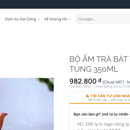
Tìm
Dịch Vụ Gia Công
Về chúng tôi
kiếm:
BỘ ẤM TRÀ BÁT
TÙNG 350ML
982.800
₫
(Chưa VAT) · 
Giá bậc MOQ — theo Bảng Giá & Chiế
🙋 TÔI CẦN TƯ VẤN NH
Mô tả nhu cầu + ướm logo cơ 
Bạn cần làm gì? (mô tả tự nhiên