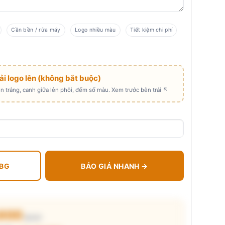
Cần bền / rửa máy
Logo nhiều màu
Tiết kiệm chi phí
Tải logo lên (không bắt buộc)
 trắng, canh giữa lên phôi, đếm số màu. Xem trước bên trái ↖
 BG
BÁO GIÁ NHANH →
.600
₫/cái