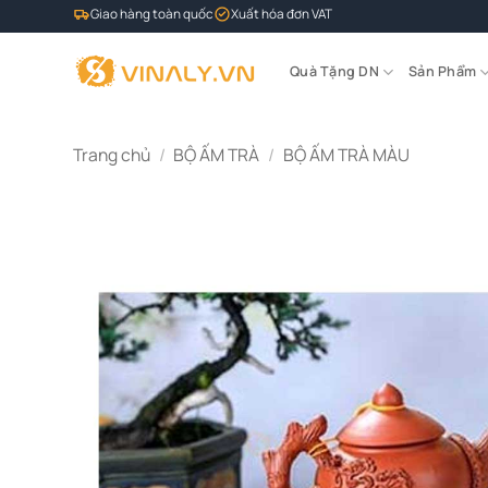
Bỏ
Giao hàng toàn quốc
Xuất hóa đơn VAT
qua
nội
Quà Tặng DN
Sản Phẩm
dung
Trang chủ
/
BỘ ẤM TRÀ
/
BỘ ẤM TRÀ MÀU