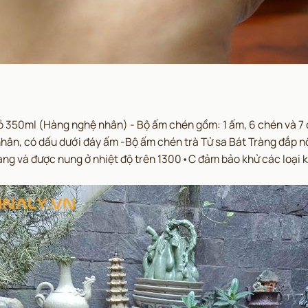
ỏ 350ml (Hàng nghệ nhân) - Bộ ấm chén gồm: 1 ấm, 6 chén và 7 đĩ
 nhân, có dấu dưới đáy ấm -Bộ ấm chén trà Tử sa Bát Tràng đắp
ng và được nung ở nhiệt độ trên 1300•C đảm bảo khử các loại ki