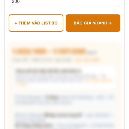
+ THÊM VÀO LIST BG
BÁO GIÁ NHANH →
1.022.100 – 1.107.300
₫/cái
Chưa VAT · MOQ 20 bộ · giá chuẩn ·
xem cấu thành
Chưa đủ dữ kiện để đề xuất kiểu in
Mô tả nhu cầu (hoặc bấm chip gợi ý) và/hoặc tải logo — hệ
thống tự đề xuất kiểu in phù hợp, kèm lý do.
Xem mẫu logo đã
in thật →
📦 Ước đóng gói: ~
5 thùng
carton (45 cái/thùng — ước) — hỗ
trợ phòng thu mua làm việc với kho.
🎁 Gợi ý đóng gói:
🎁 Hộp carton từng SP
— gọn, tiết kiệm —
trao tay từng người
📦 Thùng chống shock
— đi xa, số lượng lớn — an toàn tối đa