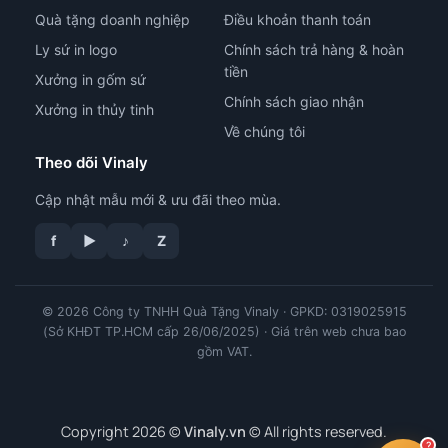
Quà tặng doanh nghiệp
Điều khoản thanh toán
Ly sứ in logo
Chính sách trả hàng & hoàn
tiền
Xưởng in gốm sứ
Chính sách giao nhận
Xưởng in thủy tinh
Về chúng tôi
Theo dõi Vinaly
Cập nhật mẫu mới & ưu đãi theo mùa.
f
▶
♪
Z
© 2026 Công ty TNHH Quà Tặng Vinaly · GPKD: 0319025915
tư vấn công nghệ in
(Sở KHĐT TP.HCM cấp 26/06/2025) · Giá trên web chưa bao
gồm VAT.
Copyright 2026 ©
Vinaly.vn
© All rights reserved.
?