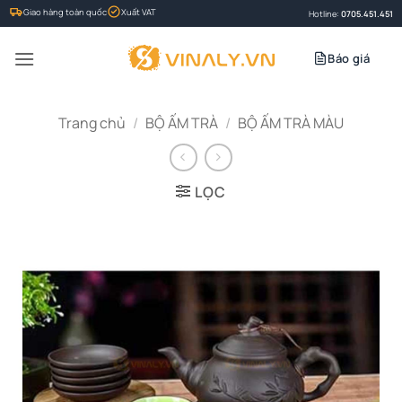
Bỏ
Giao hàng toàn quốc
Xuất VAT
Hotline:
0705.451.451
qua
nội
Báo giá
dung
Trang chủ
/
BỘ ẤM TRÀ
/
BỘ ẤM TRÀ MÀU
LỌC