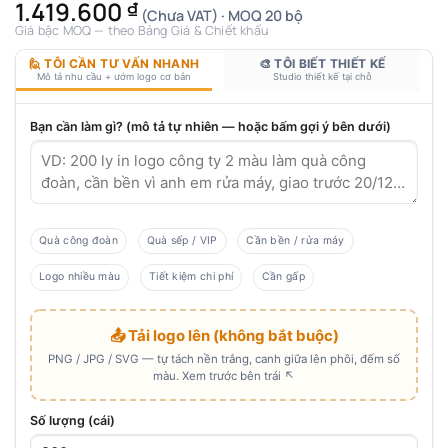
1.419.600
₫
(Chưa VAT) · MOQ 20 bộ
Giá bậc MOQ — theo Bảng Giá & Chiết khấu
🙋 TÔI CẦN TƯ VẤN NHANH
🎨 TÔI BIẾT THIẾT KẾ
Mô tả nhu cầu + ướm logo cơ bản
Studio thiết kế tại chỗ
Bạn cần làm gì? (mô tả tự nhiên — hoặc bấm gợi ý bên dưới)
Quà công đoàn
Quà sếp / VIP
Cần bền / rửa máy
Logo nhiều màu
Tiết kiệm chi phí
Cần gấp
📤 Tải logo lên (không bắt buộc)
PNG / JPG / SVG — tự tách nền trắng, canh giữa lên phôi, đếm số
màu. Xem trước bên trái ↖
Số lượng (cái)