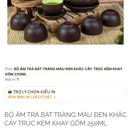
Phôi:
BỘ ẤM TRÀ BÁT TRÀNG MÀU ĐEN KHẮC CÂY TRÚC KÈM KHAY
GỐM 250ML
Mặt in:
1
🖨
TRỢ LÝ CHỌN KIỂU IN
XEM ẢNH IN LOGO THẬT ↓
BỘ ẤM TRÀ BÁT TRÀNG MÀU ĐEN KHẮC
CÂY TRÚC KÈM KHAY GỐM 250ML