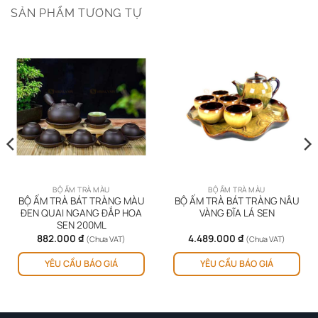
SẢN PHẨM TƯƠNG TỰ
BỘ ẤM TRÀ MÀU
BỘ ẤM TRÀ MÀU
BỘ ẤM TRÀ BÁT TRÀNG MÀU
BỘ ẤM TRÀ BÁT TRÀNG NÂU
ĐEN QUAI NGANG ĐẮP HOA
VÀNG ĐĨA LÁ SEN
SEN 200ML
882.000
₫
4.489.000
₫
(Chưa VAT)
(Chưa VAT)
YÊU CẦU BÁO GIÁ
YÊU CẦU BÁO GIÁ