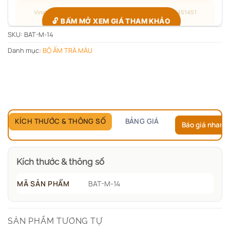
Vinaly · Công xưởng quà tặng B2B · Hotline/Zalo 0705451451
🔓 BẤM MỞ XEM GIÁ THAM KHẢO
SKU:
BAT-M-14
Danh mục:
BỘ ẤM TRÀ MÀU
Giá đang ẩn — xác nhận bạn thuộc nhóm nào để hiện đúng
bảng giá.
Chỉ hỏi
1 lần duy nhất
, các sản phẩm sau tự mở.
KÍCH THƯỚC & THÔNG SỐ
BẢNG GIÁ
Báo giá nhanh
Kích thước & thông số
MÃ SẢN PHẨM
BAT-M-14
SẢN PHẨM TƯƠNG TỰ