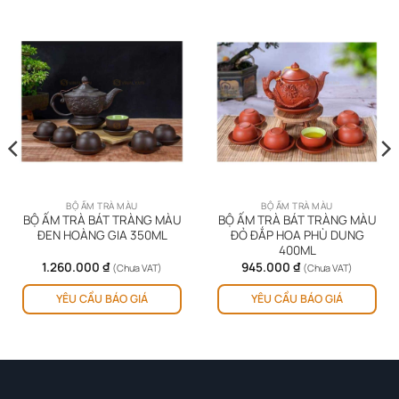
BỘ ẤM TRÀ MÀU
BỘ ẤM TRÀ MÀU
BỘ ẤM TRÀ BÁT TRÀNG MÀU
BỘ ẤM TRÀ BÁT TRÀNG MÀU
ĐEN HOÀNG GIA 350ML
ĐỎ ĐẮP HOA PHÙ DUNG
400ML
1.260.000
₫
945.000
₫
(Chưa VAT)
(Chưa VAT)
YÊU CẦU BÁO GIÁ
YÊU CẦU BÁO GIÁ