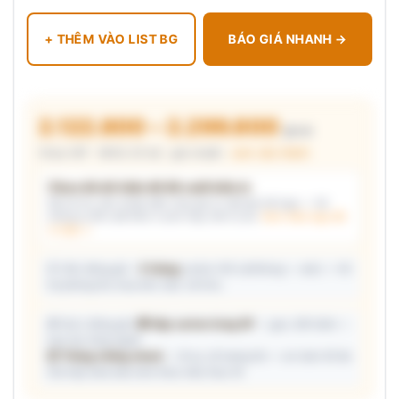
+ THÊM VÀO LIST BG
BÁO GIÁ NHANH →
2.122.800 – 2.299.800
₫/cái
Chưa VAT · MOQ 20 bộ · giá chuẩn ·
xem cấu thành
Chưa đủ dữ kiện để đề xuất kiểu in
Mô tả nhu cầu (hoặc bấm chip gợi ý) và/hoặc tải logo — hệ
thống tự đề xuất kiểu in phù hợp, kèm lý do.
Xem mẫu logo đã
in thật →
📦 Ước đóng gói: ~
5 thùng
carton (45 cái/thùng — ước) — hỗ
trợ phòng thu mua làm việc với kho.
🎁 Gợi ý đóng gói:
🎁 Hộp carton từng SP
— gọn, tiết kiệm —
trao tay từng người
📦 Thùng chống shock
— đi xa, số lượng lớn — an toàn tối đa
Giá hộp Sale báo kèm theo mẫu thực tế.