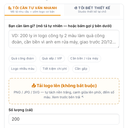
🙋 TÔI CẦN TƯ VẤN NHANH
🎨 TÔI BIẾT THIẾT KẾ
Mô tả nhu cầu + ướm logo cơ bản
Studio thiết kế tại chỗ
Bạn cần làm gì? (mô tả tự nhiên — hoặc bấm gợi ý bên dưới)
Quà công đoàn
Quà sếp / VIP
Cần bền / rửa máy
Logo nhiều màu
Tiết kiệm chi phí
Cần gấp
📤 Tải logo lên (không bắt buộc)
PNG / JPG / SVG — tự tách nền trắng, canh giữa lên phôi, đếm số
màu. Xem trước bên trái ↖
Số lượng (cái)