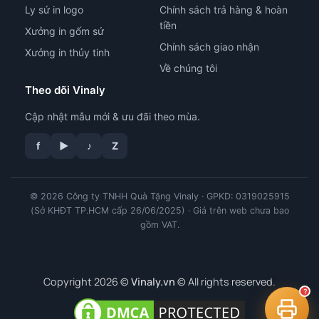
Ly sứ in logo
Chính sách trả hàng & hoàn
tiền
Xưởng in gốm sứ
Chính sách giao nhận
Xưởng in thủy tinh
Về chúng tôi
Theo dõi Vinaly
Cập nhật mẫu mới & ưu đãi theo mùa.
f
▶
♪
Z
© 2026 Công ty TNHH Quà Tặng Vinaly · GPKD: 0319025915
tư vấn công nghệ in
(Sở KHĐT TP.HCM cấp 26/06/2025) · Giá trên web chưa bao
gồm VAT.
Copyright 2026 ©
Vinaly.vn
© All rights reserved.
?