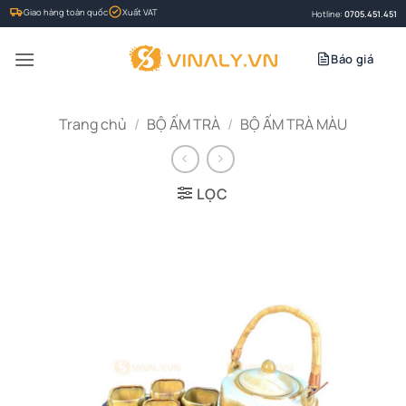
Bỏ
Giao hàng toàn quốc
Xuất VAT
Hotline:
0705.451.451
qua
nội
Báo giá
dung
Trang chủ
/
BỘ ẤM TRÀ
/
BỘ ẤM TRÀ MÀU
LỌC