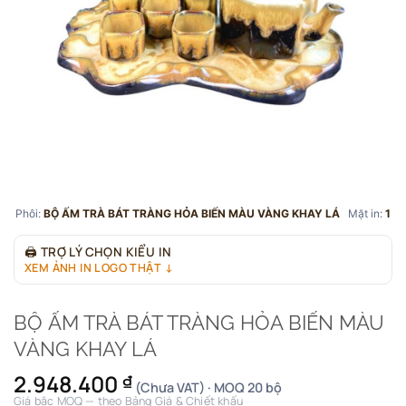
Phôi:
BỘ ẤM TRÀ BÁT TRÀNG HỎA BIẾN MÀU VÀNG KHAY LÁ
Mặt in:
1
🖨
TRỢ LÝ CHỌN KIỂU IN
XEM ẢNH IN LOGO THẬT ↓
BỘ ẤM TRÀ BÁT TRÀNG HỎA BIẾN MÀU
VÀNG KHAY LÁ
2.948.400
₫
(Chưa VAT) · MOQ 20 bộ
Giá bậc MOQ — theo Bảng Giá & Chiết khấu