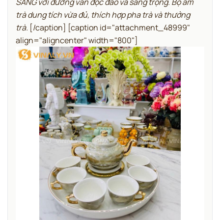
SANG với đường vân độc đáo và sang trọng. Bộ ấm
trà dung tích vừa đủ, thích hợp pha trà và thưởng
trà.
[/caption] [caption id="attachment_48999"
align="aligncenter" width="800"]