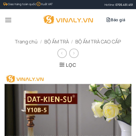
Bỏ
Giao hàng toàn quốc
Xuất VAT
Hotline:
0705.451.451
qua
nội
Báo giá
dung
Trang chủ
/
BỘ ẤM TRÀ
/
BỘ ẤM TRÀ CAO CẤP
LỌC