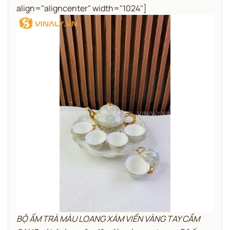
align="aligncenter" width="1024"]
BỘ ẤM TRÀ MÀU LOANG XÁM VIỀN VÀNG TAY CẦM