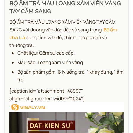
BỘ ẤM TRÀ MÀU LOANG XÁM VIỀN VÀNG
TAY CẦM SANG
BỘ ẤM TRÀ MÀU LOANG XÁM VIỀN VÀNG TAY CẦM
SANG với đường vân độc đáo và sang trọng.
Bộ ấm
pha trà
dung tích vừa đủ, thích hợp pha trà và
thưởng trà.
Chất liệu: Gốm sứ cao cấp.
Màu sắc: Loang xám viền vàng.
Bộ sản phẩm gồm: 6 ly uống trà, 1 khay đựng, 1 ấm
trà.
[caption id="attachment_48997"
align="aligncenter" width="1024"]