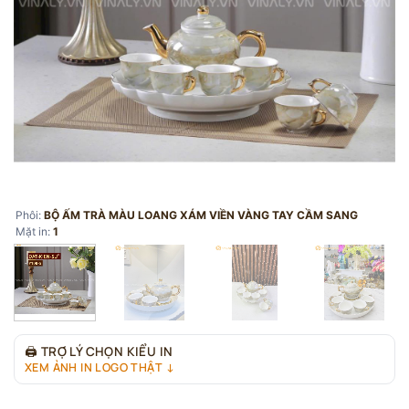
Phôi:
BỘ ẤM TRÀ MÀU LOANG XÁM VIỀN VÀNG TAY CẦM SANG
Mặt in:
1
🖨
TRỢ LÝ CHỌN KIỂU IN
XEM ẢNH IN LOGO THẬT ↓