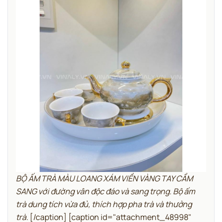
BỘ ẤM TRÀ MÀU LOANG XÁM VIỀN VÀNG TAY CẦM
SANG với đường vân độc đáo và sang trọng. Bộ ấm
trà dung tích vừa đủ, thích hợp pha trà và thưởng
trà.
[/caption] [caption id="attachment_48998"