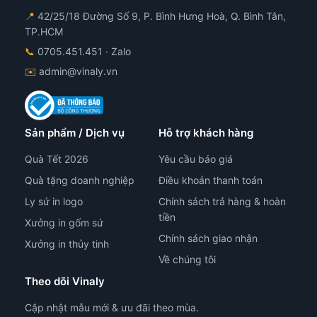
trang
📍
42/25/18 Đường Số 9, P. Bình Hưng Hoà, Q. Bình Tân,
sản
TP.HCM
phẩm
📞
0705.451.451
· Zalo
✉️
admin@vinaly.vn
Sản phẩm / Dịch vụ
Hỗ trợ khách hàng
Quà Tết 2026
Yêu cầu báo giá
Quà tặng doanh nghiệp
Điều khoản thanh toán
Ly sứ in logo
Chính sách trả hàng & hoàn
tiền
Xưởng in gốm sứ
Chính sách giao nhận
Xưởng in thủy tinh
Về chúng tôi
Theo dõi Vinaly
Cập nhật mẫu mới & ưu đãi theo mùa.