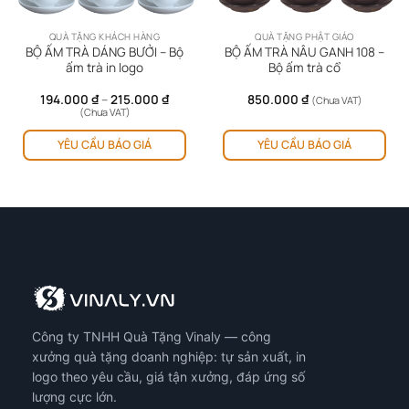
QUÀ TẶNG KHÁCH HÀNG
QUÀ TẶNG PHẬT GIÁO
BỘ ẤM TRÀ DÁNG BƯỞI – Bộ
BỘ ẤM TRÀ NÂU GANH 108 –
ấm trà in logo
Bộ ấm trà cổ
Khoảng
194.000
₫
–
215.000
₫
850.000
₫
(Chưa VAT)
giá:
(Chưa VAT)
từ
Sản
194.000 ₫
YÊU CẦU BÁO GIÁ
YÊU CẦU BÁO GIÁ
phẩm
đến
215.000 ₫
này
có
nhiều
biến
thể.
Các
tùy
chọn
có
Công ty TNHH Quà Tặng Vinaly — công
thể
được
xưởng quà tặng doanh nghiệp: tự sản xuất, in
chọn
logo theo yêu cầu, giá tận xưởng, đáp ứng số
trên
lượng cực lớn.