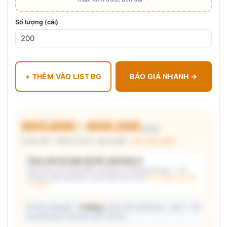
Số lượng (cái)
+ THÊM VÀO LIST BG
BÁO GIÁ NHANH →
605.800 – 656.200
₫/cái
Chưa VAT · MOQ 20 bộ · giá chuẩn ·
xem cấu thành
Chưa đủ dữ kiện để đề xuất kiểu in
Mô tả nhu cầu (hoặc bấm chip gợi ý) và/hoặc tải logo — hệ
thống tự đề xuất kiểu in phù hợp, kèm lý do.
Xem mẫu logo đã
in thật →
📦 Ước đóng gói: ~
5 thùng
carton (45 cái/thùng — ước) — hỗ
trợ phòng thu mua làm việc với kho.