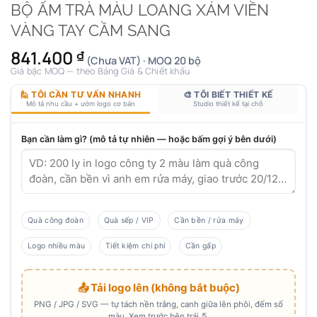
BỘ ẤM TRÀ MÀU LOANG XÁM VIỀN
VÀNG TAY CẦM SANG
841.400
₫
(Chưa VAT) · MOQ 20 bộ
Giá bậc MOQ — theo Bảng Giá & Chiết khấu
🙋 TÔI CẦN TƯ VẤN NHANH
🎨 TÔI BIẾT THIẾT KẾ
Mô tả nhu cầu + ướm logo cơ bản
Studio thiết kế tại chỗ
Bạn cần làm gì? (mô tả tự nhiên — hoặc bấm gợi ý bên dưới)
Quà công đoàn
Quà sếp / VIP
Cần bền / rửa máy
Logo nhiều màu
Tiết kiệm chi phí
Cần gấp
📤 Tải logo lên (không bắt buộc)
PNG / JPG / SVG — tự tách nền trắng, canh giữa lên phôi, đếm số
màu. Xem trước bên trái ↖