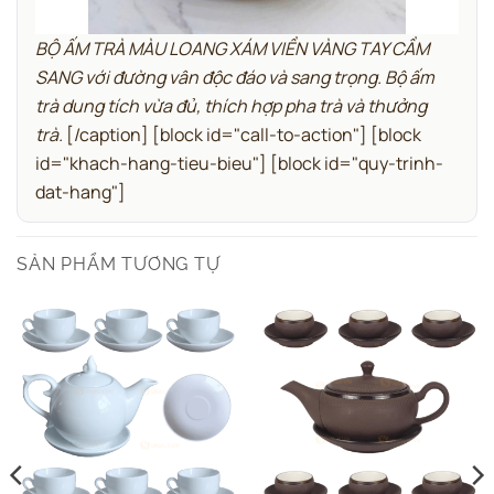
BỘ ẤM TRÀ MÀU LOANG XÁM VIỀN VÀNG TAY CẦM
SANG với đường vân độc đáo và sang trọng. Bộ ấm
trà dung tích vừa đủ, thích hợp pha trà và thưởng
trà.
[/caption]
[block id="call-to-action"]
[block
id="khach-hang-tieu-bieu"]
[block id="quy-trinh-
dat-hang"]
SẢN PHẨM TƯƠNG TỰ