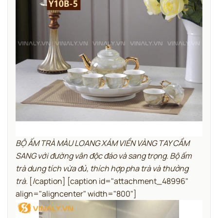
BỘ ẤM TRÀ MÀU LOANG XÁM VIỀN VÀNG TAY CẦM
SANG với đường vân độc đáo và sang trọng. Bộ ấm
trà dung tích vừa đủ, thích hợp pha trà và thưởng
trà.
[/caption] [caption id="attachment_48996"
align="aligncenter" width="800"]