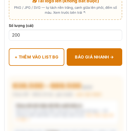
📤 Tải logo lên (không bắt buộc)
PNG / JPG / SVG — tự tách nền trắng, canh giữa lên phôi, đếm số
màu. Xem trước bên trái ↖
Số lượng (cái)
+ THÊM VÀO LIST BG
BÁO GIÁ NHANH →
636.500 – 689.500
₫/cái
Chưa VAT · MOQ 20 bộ · giá chuẩn ·
xem cấu thành
Chưa đủ dữ kiện để đề xuất kiểu in
Mô tả nhu cầu (hoặc bấm chip gợi ý) và/hoặc tải logo — hệ
thống tự đề xuất kiểu in phù hợp, kèm lý do.
Xem mẫu logo đã
in thật →