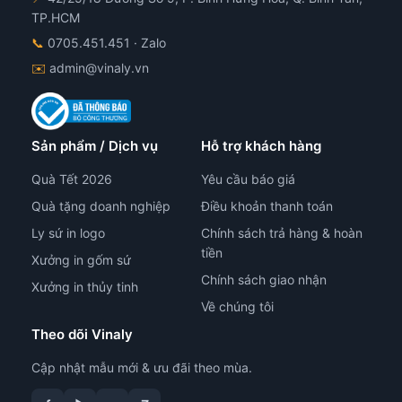
n
TP.HCM
hẩm
📞
0705.451.451
· Zalo
✉️
admin@vinaly.vn
Sản phẩm / Dịch vụ
Hỗ trợ khách hàng
Quà Tết 2026
Yêu cầu báo giá
Quà tặng doanh nghiệp
Điều khoản thanh toán
Ly sứ in logo
Chính sách trả hàng & hoàn
tiền
Xưởng in gốm sứ
Chính sách giao nhận
Xưởng in thủy tinh
Về chúng tôi
Theo dõi Vinaly
Cập nhật mẫu mới & ưu đãi theo mùa.