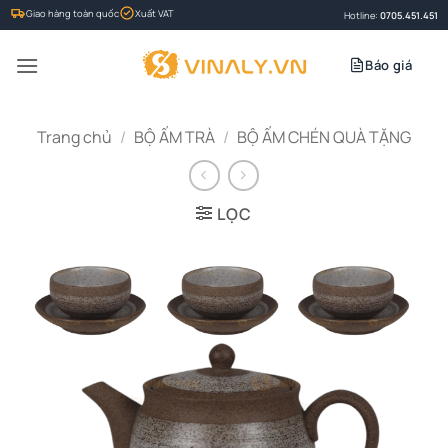
Bỏ
Giao hàng toàn quốc
Xuất VAT
Hotline:
0705.451.451
qua
nội
Báo giá
dung
Trang chủ
/
BỘ ẤM TRÀ
/
BỘ ẤM CHÉN QUÀ TẶNG
LỌC