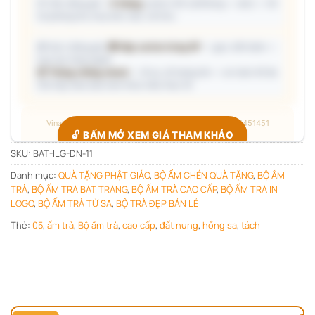
📦 Ước đóng gói: ~
5 thùng
carton (45 cái/thùng — ước) — hỗ
trợ phòng thu mua làm việc với kho.
🎁 Gợi ý đóng gói:
🎁 Hộp carton từng SP
— gọn, tiết kiệm —
trao tay từng người
📦 Thùng chống shock
— đi xa, số lượng lớn — an toàn tối đa
Giá hộp Sale báo kèm theo mẫu thực tế.
Vinaly · Công xưởng quà tặng B2B · Hotline/Zalo 0705451451
🔓 BẤM MỞ XEM GIÁ THAM KHẢO
SKU:
BAT-ILG-DN-11
Danh mục:
QUÀ TẶNG PHẬT GIÁO
,
BỘ ẤM CHÉN QUÀ TẶNG
,
BỘ ẤM
Giá đang ẩn — xác nhận bạn thuộc nhóm nào để hiện đúng
TRÀ
,
BỘ ẤM TRÀ BÁT TRÀNG
,
BỘ ẤM TRÀ CAO CẤP
,
BỘ ẤM TRÀ IN
bảng giá.
LOGO
,
BỘ ẤM TRÀ TỬ SA
,
BỘ TRÀ ĐẸP BÁN LẺ
Chỉ hỏi
1 lần duy nhất
, các sản phẩm sau tự mở.
Thẻ:
05
,
ấm trà
,
Bộ ấm trà
,
cao cấp
,
đất nung
,
hồng sa
,
tách