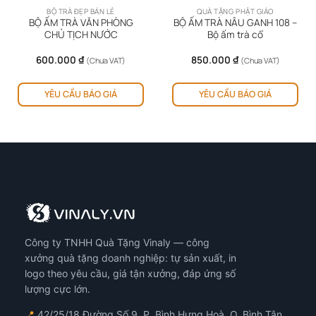
BỘ TRÀ ĐẸP BÁN LẺ
QUÀ TẶNG PHẬT GIÁO
BỘ ẤM TRÀ VĂN PHÒNG
BỘ ẤM TRÀ NÂU GANH 108 –
CHỦ TỊCH NƯỚC
Bộ ấm trà cổ
ng
600.000
₫
850.000
₫
(Chưa VAT)
(Chưa VAT)
ản
00 ₫
YÊU CẦU BÁO GIÁ
YÊU CẦU BÁO GIÁ
hẩm
00 ₫
y
ó
iều
ến
ể.
ác
y
họn
ó
Công ty TNHH Quà Tặng Vinaly — công
ể
ược
xưởng quà tặng doanh nghiệp: tự sản xuất, in
họn
logo theo yêu cầu, giá tận xưởng, đáp ứng số
ên
lượng cực lớn.
ang
📍
42/25/18 Đường Số 9, P. Bình Hưng Hoà, Q. Bình Tân,