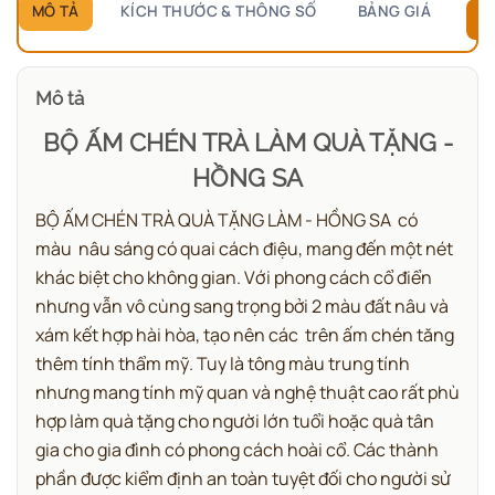
MÔ TẢ
KÍCH THƯỚC & THÔNG SỐ
BẢNG GIÁ
B
Mô tả
BỘ ẤM CHÉN TRÀ LÀM QUÀ TẶNG -
HỒNG SA
BỘ ẤM CHÉN TRÀ QUÀ TẶNG LÀM - HỒNG SA có
màu nâu sáng có quai cách điệu, mang đến một nét
khác biệt cho không gian.
Với phong cách cổ điển
nhưng vẫn vô cùng sang trọng bởi 2 màu đất nâu và
xám kết hợp hài hòa, tạo nên các trên ấm chén tăng
thêm tính thẩm mỹ.
Tuy là tông màu trung tính
nhưng mang tính mỹ quan và nghệ thuật cao rất phù
hợp làm quà tặng cho người lớn tuổi hoặc quà tân
gia cho gia đình có phong cách hoài cổ.
Các thành
phần được kiểm định an toàn tuyệt đối cho người sử