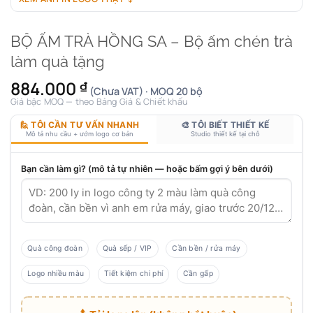
BỘ ẤM TRÀ HỒNG SA – Bộ ấm chén trà
làm quà tặng
884.000
₫
(Chưa VAT) · MOQ 20 bộ
Giá bậc MOQ — theo Bảng Giá & Chiết khấu
🙋 TÔI CẦN TƯ VẤN NHANH
🎨 TÔI BIẾT THIẾT KẾ
Mô tả nhu cầu + ướm logo cơ bản
Studio thiết kế tại chỗ
Bạn cần làm gì? (mô tả tự nhiên — hoặc bấm gợi ý bên dưới)
Quà công đoàn
Quà sếp / VIP
Cần bền / rửa máy
Logo nhiều màu
Tiết kiệm chi phí
Cần gấp