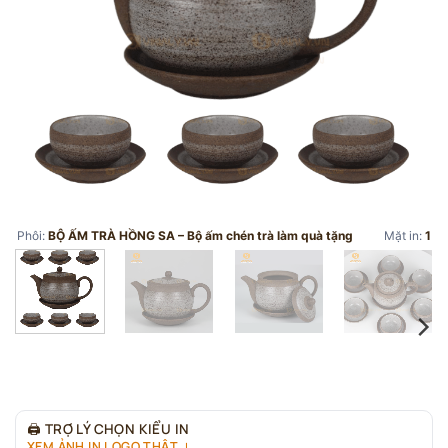
Phôi:
BỘ ẤM TRÀ HỒNG SA – Bộ ấm chén trà làm quà tặng
Mặt in:
1
🖨
TRỢ LÝ CHỌN KIỂU IN
XEM ẢNH IN LOGO THẬT ↓