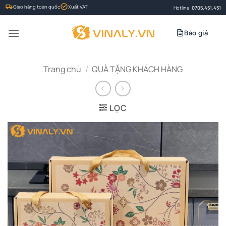
Bỏ
Giao hàng toàn quốc
Xuất VAT
Hotline:
0705.451.451
qua
nội
Báo giá
dung
Trang chủ
/
QUÀ TẶNG KHÁCH HÀNG
LỌC