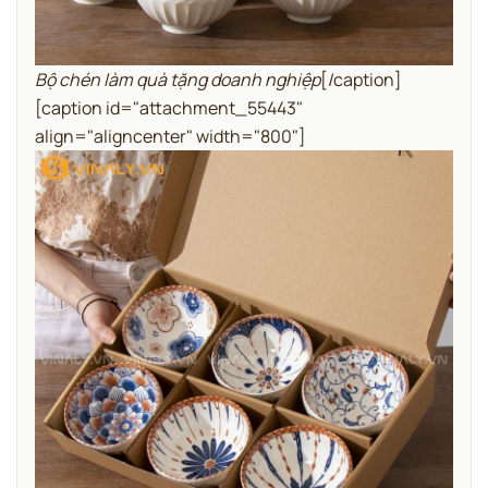
Bộ chén làm quà tặng doanh nghiệp
[/caption]
[caption id="attachment_55443"
align="aligncenter" width="800"]