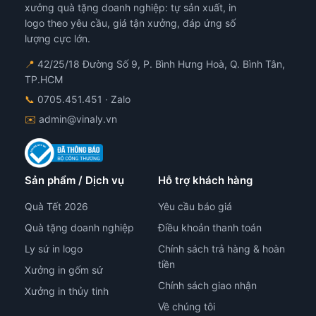
đượ
xưởng quà tặng doanh nghiệp: tự sản xuất, in
chọ
logo theo yêu cầu, giá tận xưởng, đáp ứng số
trê
lượng cực lớn.
tra
📍
42/25/18 Đường Số 9, P. Bình Hưng Hoà, Q. Bình Tân,
sản
TP.HCM
ph
📞
0705.451.451
· Zalo
✉️
admin@vinaly.vn
Sản phẩm / Dịch vụ
Hỗ trợ khách hàng
Quà Tết 2026
Yêu cầu báo giá
Quà tặng doanh nghiệp
Điều khoản thanh toán
Ly sứ in logo
Chính sách trả hàng & hoàn
tiền
Xưởng in gốm sứ
Chính sách giao nhận
Xưởng in thủy tinh
Về chúng tôi