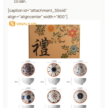
có sẵn.
[caption id="attachment_55446"
align="aligncenter" width="800"]