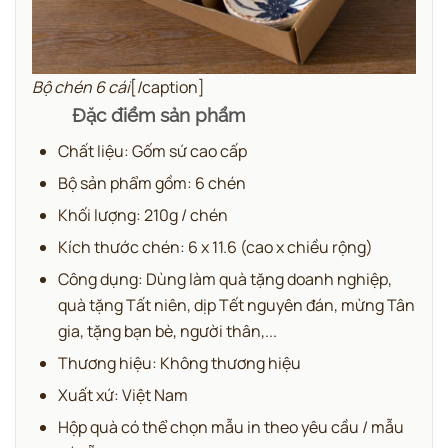
Bộ chén 6 cái
[/caption]
Đặc điểm sản phẩm
Chất liệu: Gốm sứ cao cấp
Bộ sản phẩm gồm: 6 chén
Khối lượng: 210g / chén
Kích thước chén: 6 x 11.6 (cao x chiều rộng)
Công dụng: Dùng làm quà tặng doanh nghiệp,
quà tặng Tất niên, dịp Tết nguyên đán, mừng Tân
gia, tặng bạn bè, người thân,...
Thương hiệu: Không thương hiệu
Xuất xứ: Việt Nam
Hộp quà có thể chọn mẫu in theo yêu cầu / mẫu