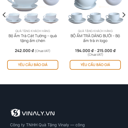
QUÀ TẶNG KHÁCH HÀNG
QUÀ TẶNG KHÁCH HÀNG
Bộ Ấm Trà Cát Tường – quà
BỘ ẤM TRÀ DÁNG BƯỞI – Bộ
tặng ấm chén
ấm trà in logo
Khoản
242.000
₫
194.000
₫
–
215.000
₫
(Chưa VAT)
giá:
(Chưa VAT)
từ
Sản
194.00
YÊU CẦU BÁO GIÁ
YÊU CẦU BÁO GIÁ
ph
đến
215.00
này
có
nhi
biế
thể.
Cá
tùy
chọ
có
Công ty TNHH Quà Tặng Vinaly — công
thể