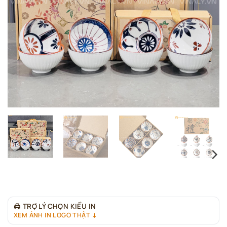
🖨
TRỢ LÝ CHỌN KIỂU IN
XEM ẢNH IN LOGO THẬT ↓