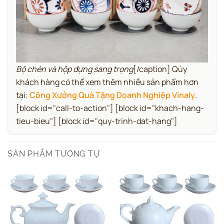
Bộ chén và hộp đựng sang trọng
[/caption] Qúy
khách hàng có thể xem thêm nhiều sản phẩm hơn
tại:
Công Xưởng Quà Tặng Doanh Nghiệp Vinaly
.
[block id="call-to-action"] [block id="khach-hang-
tieu-bieu"] [block id="quy-trinh-dat-hang"]
SẢN PHẨM TƯƠNG TỰ