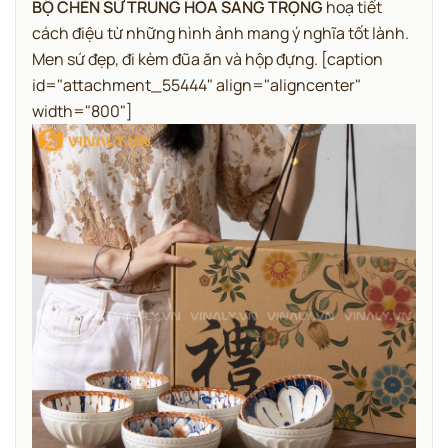
BỘ CHÉN SỨ TRUNG HOA SANG TRỌNG
hoạ tiết
cách điệu từ những hình ảnh mang ý nghĩa tốt lành.
Men sứ đẹp, đi kèm đũa ăn và hộp đựng.
[caption
id="attachment_55444" align="aligncenter"
width="800"]