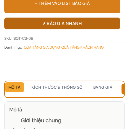
+ THÊM VÀO LIST BÁO GIÁ
⚡ BÁO GIÁ NHANH
SKU:
BQT-CS-06
Danh mục:
QUÀ TẶNG GIA DỤNG
,
QUÀ TẶNG KHÁCH HÀNG
MÔ TẢ
KÍCH THƯỚC & THÔNG SỐ
BẢNG GIÁ
B
Mô tả
Giới thiệu chung