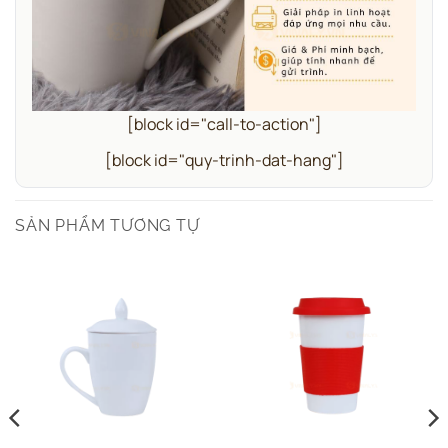
[block id="call-to-action"]
[block id="quy-trinh-dat-hang"]
SẢN PHẨM TƯƠNG TỰ