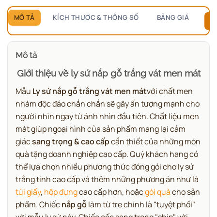
MÔ TẢ
KÍCH THƯỚC & THÔNG SỐ
BẢNG GIÁ
B
Mô tả
Giới thiệu về ly sứ nắp gỗ trắng vát men mát
Mẫu
Ly sứ nắp gỗ trắng vát men mát
với chất men
nhám độc đáo chắn chắn sẽ gây ấn tượng mạnh cho
người nhìn ngay từ ánh nhìn đầu tiên. Chất liệu men
mát giúp ngoại hình của sản phẩm mang lại cảm
giác
sang trọng & cao cấp
cần thiết của những món
quà tặng doanh nghiệp cao cấp. Quý khách hang có
thể lựa chọn nhiều phương thức đóng gói cho ly sứ
trắng tinh cao cấp và thêm những phương án như là
túi giấy
,
hộp đựng
cao cấp hơn, hoặc
gói quà
cho sản
phẩm. Chiếc
nắp gỗ
làm từ tre chính là "tuyệt phối"