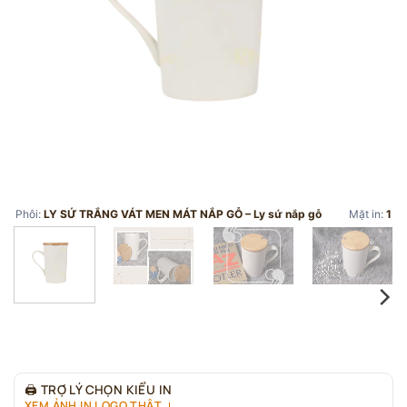
Phôi:
LY SỨ TRẮNG VÁT MEN MÁT NẮP GỖ – Ly sứ nắp gỗ
Mặt in:
1
🖨
TRỢ LÝ CHỌN KIỂU IN
XEM ẢNH IN LOGO THẬT ↓