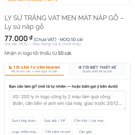
LY SỨ TRẮNG VÁT MEN MÁT NẮP GỖ –
Ly sứ nắp gỗ
77.000
₫
(Chưa VAT) · MOQ 50 cái
Giá bậc MOQ — theo Bảng Giá & Chiết khấu
Nhận in logo tối thiểu từ
50 cái.
🙋 TÔI CẦN TƯ VẤN NHANH
🎨 TÔI BIẾT THIẾT KẾ
Mô tả nhu cầu + ướm logo cơ bản
Studio thiết kế tại chỗ
Bạn cần làm gì? (mô tả tự nhiên — hoặc bấm gợi ý bên dưới)
Quà công đoàn
Quà sếp / VIP
Cần bền / rửa máy
Logo nhiều màu
Tiết kiệm chi phí
Cần gấp