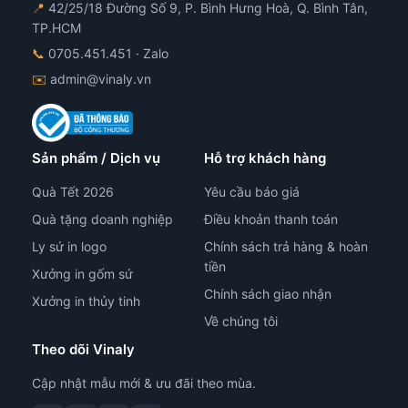
📍
42/25/18 Đường Số 9, P. Bình Hưng Hoà, Q. Bình Tân,
sản
sản
TP.HCM
phẩm
ph
📞
0705.451.451
· Zalo
✉️
admin@vinaly.vn
Sản phẩm / Dịch vụ
Hỗ trợ khách hàng
Quà Tết 2026
Yêu cầu báo giá
Quà tặng doanh nghiệp
Điều khoản thanh toán
Ly sứ in logo
Chính sách trả hàng & hoàn
tiền
Xưởng in gốm sứ
Chính sách giao nhận
Xưởng in thủy tinh
Về chúng tôi
Theo dõi Vinaly
Cập nhật mẫu mới & ưu đãi theo mùa.