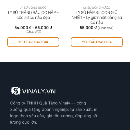
LY SỨ UỐNG NƯỚC
LY SỨ UỐNG NƯỚC
LY SỨ TRẮNG BẦU CÓ NẮP –
LY SỨ NẮP SILICON GIỮ
cốc sứ có nắp đẹp
NHIỆT – Ly giữ nhiệt bằng sứ
có nắp
Khoảng
54.000
₫
–
66.000
₫
55.000
₫
(Chưa VAT)
giá:
(Chưa VAT)
từ
Sản
Sản
54.000 ₫
YÊU CẦU BÁO GIÁ
YÊU CẦU BÁO GIÁ
phẩm
ph
đến
66.000 ₫
này
này
có
có
nhiều
nhi
biến
biế
thể.
thể.
Các
Cá
tùy
tùy
chọn
chọ
có
có
Công ty TNHH Quà Tặng Vinaly — công
thể
thể
được
đượ
xưởng quà tặng doanh nghiệp: tự sản xuất, in
chọn
chọ
logo theo yêu cầu, giá tận xưởng, đáp ứng số
trên
trê
lượng cực lớn.
trang
tra