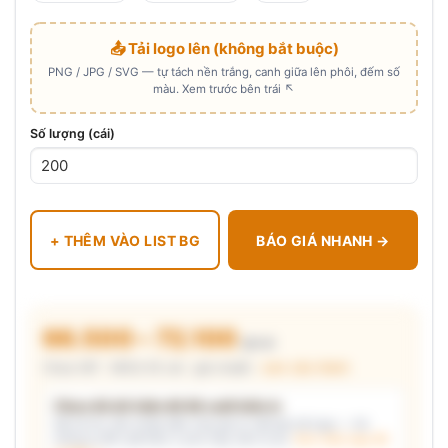
📤 Tải logo lên (không bắt buộc)
PNG / JPG / SVG — tự tách nền trắng, canh giữa lên phôi, đếm số
màu. Xem trước bên trái ↖
Số lượng (cái)
+ THÊM VÀO LIST BG
BÁO GIÁ NHANH →
66.500 – 72.100
₫/cái
Chưa VAT · MOQ 50 cái · giá chuẩn ·
xem cấu thành
Chưa đủ dữ kiện để đề xuất kiểu in
Mô tả nhu cầu (hoặc bấm chip gợi ý) và/hoặc tải logo — hệ
thống tự đề xuất kiểu in phù hợp, kèm lý do.
Xem mẫu logo đã