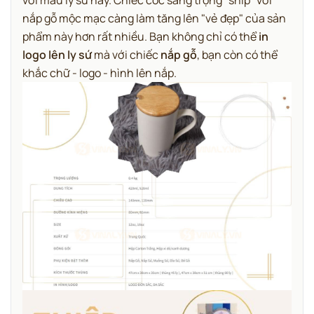
với mẫu ly sứ này. Chiếc cốc sang trọng "ship" với
nắp gỗ mộc mạc càng làm tăng lên "vẻ đẹp" của sản
phẩm này hơn rất nhiều. Bạn không chỉ có thể
in
logo lên ly sứ
mà với chiếc
nắp gỗ
, bạn còn có thể
khắc chữ - logo - hình lên nắp.