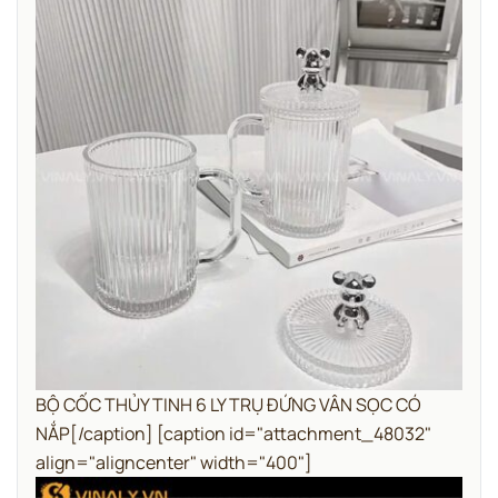
BỘ CỐC THỦY TINH 6 LY TRỤ ĐỨNG VÂN SỌC CÓ
NẮP[/caption] [caption id="attachment_48032"
align="aligncenter" width="400"]