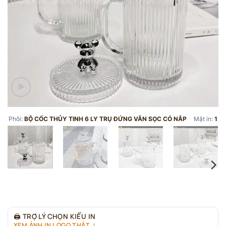
Phôi:
BỘ CỐC THỦY TINH 6 LY TRỤ ĐỨNG VÂN SỌC CÓ NẮP
Mặt in:
1
🖨
TRỢ LÝ CHỌN KIỂU IN
XEM ẢNH IN LOGO THẬT ↓