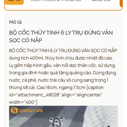
B
Mô tả
BỘ CỐC THỦY TINH 6 LY TRỤ ĐỨNG VÂN
SỌC CÓ NẮP
BỘ CỐC THỦY TINH 6 LY TRỤ ĐỨNG VÂN SỌC CÓ NẮP
dung tích 400ml, thủy tinh chịu được nhiệt độ cao.
Ly gồm nắp hình gấu, vân nổi dọc thân cốc, sử dụng
trong gia đình hoặc quà tặng quảng cáo. Dùng đựng
nước, cà phê, nước trái cây vô cùng sang trọng 1
thùng 48 cái. Cao 16cm, ngang 7.5cm [caption
id="attachment_48028" align="aligncenter"
width="400"]