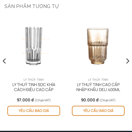
SẢN PHẨM TƯƠNG TỰ
LY THỦY TINH
LY THỦY TINH
LY THUỶ TINH SỌC KHÍA
LY THUỶ TINH CAO CẤP
CÁCH ĐIỆU CAO CẤP
NHẬP KHẨU DELI 400ML
97.000
₫
90.000
₫
(Chưa VAT)
(Chưa VAT)
YÊU CẦU BÁO GIÁ
YÊU CẦU BÁO GIÁ