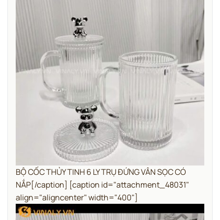
BỘ CỐC THỦY TINH 6 LY TRỤ ĐỨNG VÂN SỌC CÓ
NẮP[/caption] [caption id="attachment_48031"
align="aligncenter" width="400"]