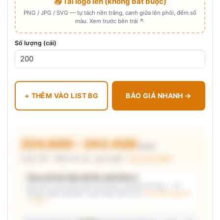
📤 Tải logo lên (không bắt buộc)
PNG / JPG / SVG — tự tách nền trắng, canh giữa lên phôi, đếm số
màu. Xem trước bên trái ↖
Số lượng (cái)
+ THÊM VÀO LIST BG
BÁO GIÁ NHANH →
224.600 – 243.400
₫/cái
Chưa VAT · MOQ 50 cái · giá chuẩn ·
xem cấu thành
Chưa đủ dữ kiện để đề xuất kiểu in
Mô tả nhu cầu (hoặc bấm chip gợi ý) và/hoặc tải logo — hệ
thống tự đề xuất kiểu in phù hợp, kèm lý do.
Xem mẫu logo đã
in thật →