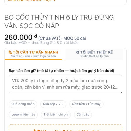
BỘ CỐC THỦY TINH 6 LY TRỤ ĐỨNG
VÂN SỌC CÓ NẮP
260.000
₫
(Chưa VAT) · MOQ 50 cái
Giá bậc MOQ — theo Bảng Giá & Chiết khấu
🙋 TÔI CẦN TƯ VẤN NHANH
🎨 TÔI BIẾT THIẾT KẾ
Mô tả nhu cầu + ướm logo cơ bản
Studio thiết kế tại chỗ
Bạn cần làm gì? (mô tả tự nhiên — hoặc bấm gợi ý bên dưới)
Quà công đoàn
Quà sếp / VIP
Cần bền / rửa máy
Logo nhiều màu
Tiết kiệm chi phí
Cần gấp