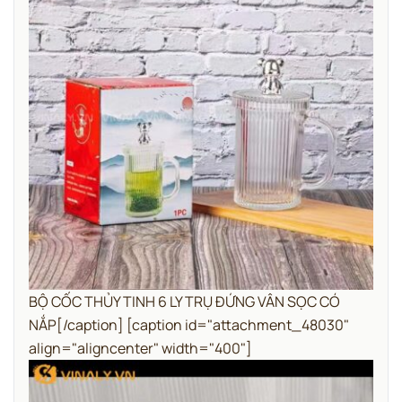
BỘ CỐC THỦY TINH 6 LY TRỤ ĐỨNG VÂN SỌC CÓ
NẮP[/caption] [caption id="attachment_48030"
align="aligncenter" width="400"]