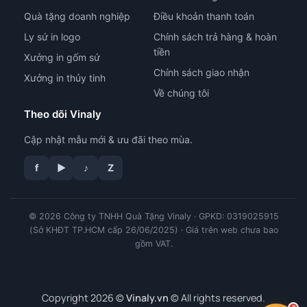
Quà tặng doanh nghiệp
Điều khoản thanh toán
Ly sứ in logo
Chính sách trả hàng & hoàn
tiền
Xưởng in gốm sứ
Chính sách giao nhận
Xưởng in thủy tinh
Về chúng tôi
Theo dõi Vinaly
Cập nhật mẫu mới & ưu đãi theo mùa.
tư vấn công nghệ in
f
▶
♪
Z
© 2026 Công ty TNHH Quà Tặng Vinaly · GPKD: 0319025915
(Sở KHĐT TP.HCM cấp 26/06/2025) · Giá trên web chưa bao
gồm VAT.
Copyright 2026 ©
Vinaly.vn
© All rights reserved.