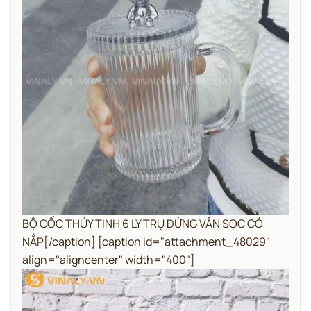
BỘ CỐC THỦY TINH 6 LY TRỤ ĐỨNG VÂN SỌC CÓ
NẮP[/caption] [caption id="attachment_48029"
align="aligncenter" width="400"]