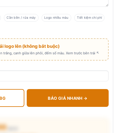
Cần bền / rửa máy
Logo nhiều màu
Tiết kiệm chi phí
Tải logo lên (không bắt buộc)
 trắng, canh giữa lên phôi, đếm số màu. Xem trước bên trái ↖
 BG
BÁO GIÁ NHANH →
00
₫/cái