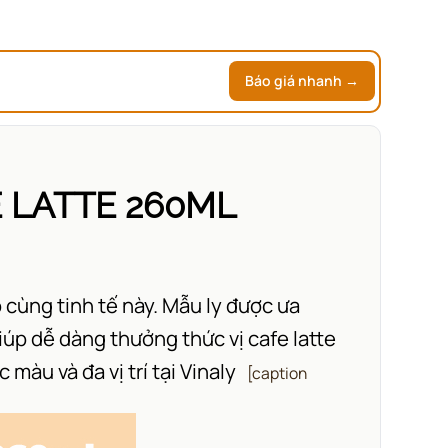
Báo giá nhanh →
 LATTE 260ML
 cùng tinh tế này. Mẫu ly được ưa
úp dễ dàng thưởng thức vị cafe latte
 màu và đa vị trí tại
Vinaly
[caption