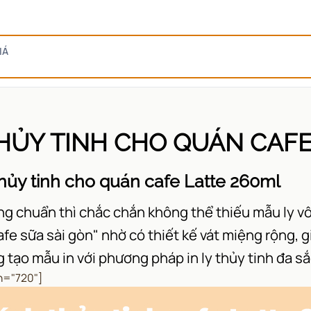
IÁ
THỦY TINH CHO QUÁN CAFE
thủy tinh cho quán cafe Latte 260ml
g chuẩn thì chắc chắn không thể thiếu mẫu ly vô
 sữa sài gòn" nhờ có thiết kế vát miệng rộng, gi
ng tạo mẫu in với phương pháp
in ly thủy tinh
đa sắc
h="720"]