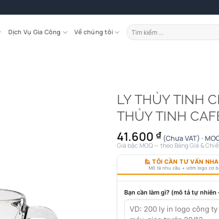
Tìm
Dịch Vụ Gia Công
Về chúng tôi
kiếm:
LY THỦY TINH 
THỦY TINH CAF
41.600
₫
(Chưa VAT) · MOQ
Giá bậc MOQ — theo Bảng Giá & Chiế
🙋 TÔI CẦN TƯ VẤN NH
Mô tả nhu cầu + ướm logo cơ 
Bạn cần làm gì? (mô tả tự nhiên