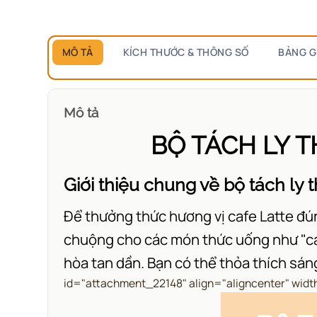
MÔ TẢ
KÍCH THƯỚC & THÔNG SỐ
BẢNG G
Mô tả
BỘ TÁCH LY 
Giới thiệu chung về bộ tách ly 
Để thưởng thức hương vị cafe Latte đún
chuộng cho các món thức uống như "cafe
hòa tan dần. Bạn có thể thỏa thích sá
id="attachment_22148" align="aligncenter" widt