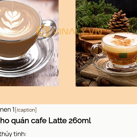
nen 1
[/caption]
 cho quán cafe Latte 260ml
thủy tinh: