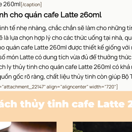
te 260ml
[/caption]
tinh cho quán cafe Latte 260ml
 tinh tế nhẹ nhàng, chắc chắn sẽ làm cho những tí
ẽ là lựa chọn hợp lý cho các thức uống tại nhà, q
cho quán cafe Latte 260ml được thiết kế giống với
số món Latte có dung tích vừa đủ để thưởng thức 
ch ly thủy tinh cho quán cafe Latte 260ml có khả
nguồn gốc rõ ràng, chất liệu thủy tinh còn giúp Bộ
d="attachment_22147" align="aligncenter" width="720"]