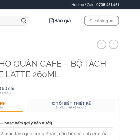
Hotline / Zalo:
0705.451.451
Báo giá
E-catalogue
CHO QUÁN CAFE – BỘ TÁCH
E LATTE 260ML
 50 cái
t khấu
ANH
🎨 TÔI BIẾT THIẾT KẾ
bản
Studio thiết kế tại chỗ
 — hoặc bấm gợi ý bên dưới)