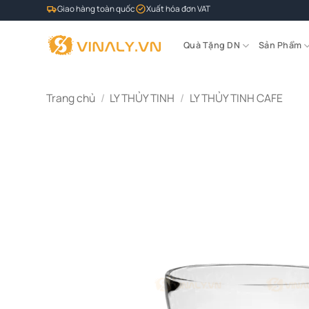
Bỏ
Giao hàng toàn quốc
Xuất hóa đơn VAT
qua
nội
Quà Tặng DN
Sản Phẩm
dung
Trang chủ
/
LY THỦY TINH
/
LY THỦY TINH CAFE