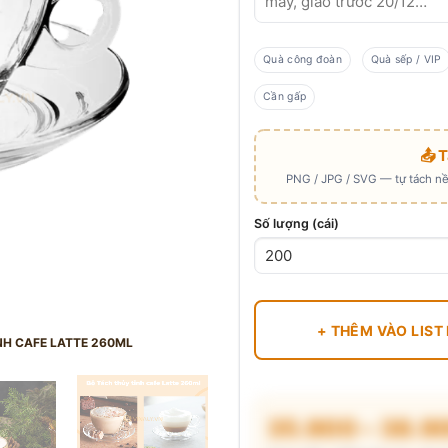
Quà công đoàn
Quà sếp / VIP
Cần gấp
📤 
PNG / JPG / SVG — tự tách nền
Số lượng (cái)
+ THÊM VÀO LIST
NH CAFE LATTE 260ML
35.900 – 38.9