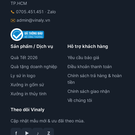
TP.HCM
📞
0705.451.451
· Zalo
✉️
admin@vinaly.vn
Sản phẩm / Dịch vụ
Hỗ trợ khách hàng
Quà Tết 2026
Yêu cầu báo giá
Quà tặng doanh nghiệp
Điều khoản thanh toán
Ly sứ in logo
Chính sách trả hàng & hoàn
tiền
Xưởng in gốm sứ
Chính sách giao nhận
Xưởng in thủy tinh
Về chúng tôi
Theo dõi Vinaly
Cập nhật mẫu mới & ưu đãi theo mùa.
f
▶
♪
Z