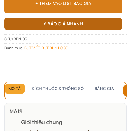
+ THÊM VÀO LIST BÁO GIÁ
⚡ BÁO GIÁ NHANH
SKU:
BBN-05
Danh mục:
BÚT VIẾT
,
BÚT BI IN LOGO
MÔ TẢ
KÍCH THƯỚC & THÔNG SỐ
BẢNG GIÁ
B
Mô tả
Giới thiệu chung