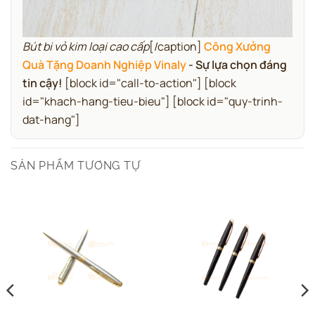
Bút bi vỏ kim loại cao cấp
[/caption]
Công Xưởng
Quà Tặng Doanh Nghiệp Vinaly
- Sự lựa chọn đáng
tin cậy!
[block id="call-to-action"] [block
id="khach-hang-tieu-bieu"] [block id="quy-trinh-
dat-hang"]
SẢN PHẨM TƯƠNG TỰ