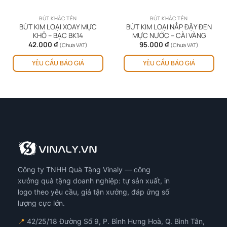
BÚT KHẮC TÊN
BÚT KHẮC TÊN
BÚT KIM LOẠI XOAY MỰC
BÚT KIM LOẠI NẮP ĐẬY ĐEN
KHÔ – BẠC BK14
MỰC NƯỚC – CÀI VÀNG
42.000
₫
95.000
₫
(Chưa VAT)
(Chưa VAT)
YÊU CẦU BÁO GIÁ
YÊU CẦU BÁO GIÁ
Công ty TNHH Quà Tặng Vinaly — công
xưởng quà tặng doanh nghiệp: tự sản xuất, in
logo theo yêu cầu, giá tận xưởng, đáp ứng số
lượng cực lớn.
📍
42/25/18 Đường Số 9, P. Bình Hưng Hoà, Q. Bình Tân,