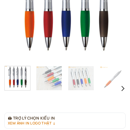
🖨
TRỢ LÝ CHỌN KIỂU IN
XEM ẢNH IN LOGO THẬT ↓