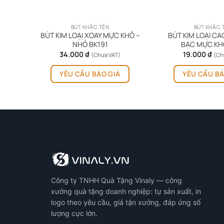
BÚT KHẮC TÊN
BÚT KHẮC 
NHỰA
BÚT KIM LOẠI XOAY MỰC KHÔ –
BÚT KIM LOẠI CA
NHỎ BK191
BẠC MỰC KH
34.000
₫
19.000
₫
(Chưa VAT)
(Ch
YÊU CẦU BÁO GIÁ
YÊU CẦU BÁ
Công ty TNHH Quà Tặng Vinaly — công
xưởng quà tặng doanh nghiệp: tự sản xuất, in
logo theo yêu cầu, giá tận xưởng, đáp ứng số
lượng cực lớn.