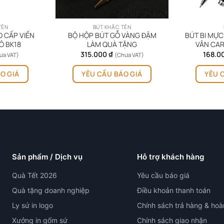
TÊN
BÚT KHẮC TÊN
O CẤP VIỀN
BỘ HỘP BÚT GỖ VÀNG ĐẬM
BÚT BI MỰC
Ô BK18
LÀM QUÀ TẶNG
VÂN CA
315.000
₫
168.0
ưa VAT)
(Chưa VAT)
Sản
O GIÁ
YÊU CẦU BÁO GIÁ
YÊU 
phẩm
này
có
nhiều
biến
thể.
Các
tùy
Sản phẩm / Dịch vụ
Hỗ trợ khách hàng
chọn
có
Quà Tết 2026
Yêu cầu báo giá
thể
Quà tặng doanh nghiệp
Điều khoản thanh toán
được
Ly sứ in logo
Chính sách trả hàng & hoà
chọn
trên
Xưởng in gốm sứ
Chính sách giao nhận