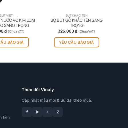
BÚT VIẾT
BÚT KHẮC TÊN
 NƯỚC VỎ KIM LOẠI
BỘ BÚT GỖ KHẮC TÊN SANG
RO SANG TRỌNG
TRỌNG
00
₫
326.000
₫
(Chưa VAT)
(Chưa VAT)
CẦU BÁO GIÁ
YÊU CẦU BÁO GIÁ
Theo dõi Vinaly
Cập nhật mẫu mới & ưu đãi theo mùa.
f
▶
♪
Z
n tiền