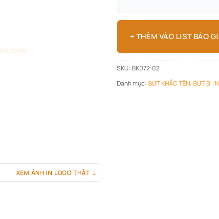
+ THÊM VÀO LIST BÁO G
SKU:
BK072-02
Danh mục:
BÚT KHẮC TÊN
,
BÚT BI I
XEM ẢNH IN LOGO THẬT ↓