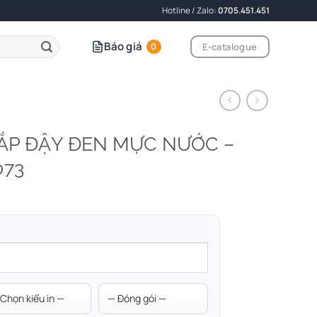
Hotline / Zalo:
0705.451.451
Báo giá
E-catalogue
0
NẮP ĐẬY ĐEN MỰC NƯỚC –
073