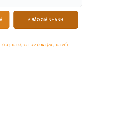
⚡ BÁO GIÁ NHANH
IÁ
N LOGO
,
BÚT KÝ
,
BÚT LÀM QUÀ TẶNG
,
BÚT VIẾT