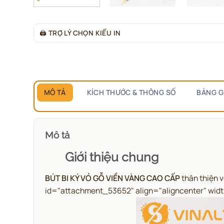
🖨
TRỢ LÝ CHỌN KIỂU IN
MÔ TẢ
KÍCH THƯỚC & THÔNG SỐ
BẢNG G
Mô tả
Giới thiệu chung
BÚT BI KÝ VỎ GỖ VIỀN VÀNG CAO CẤP
thân thiện 
id="attachment_53652" align="aligncenter" wid