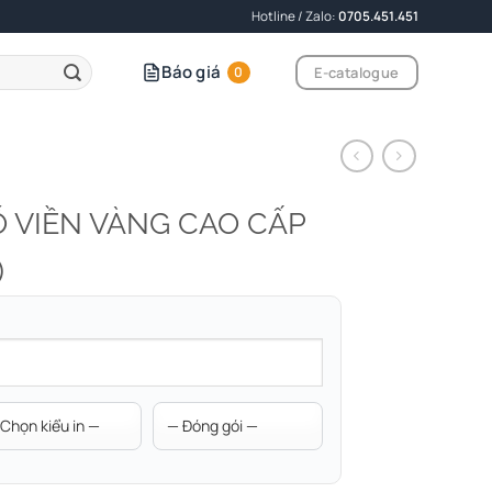
Hotline / Zalo:
0705.451.451
Báo giá
E-catalogue
0
Ỗ VIỀN VÀNG CAO CẤP
)