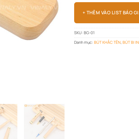
+ THÊM VÀO LIST BÁO G
SKU:
BG-01
Danh mục:
BÚT KHẮC TÊN
,
BÚT BI I