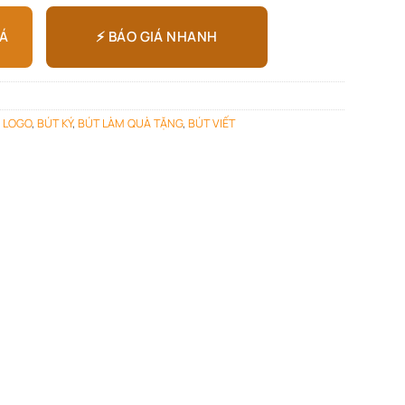
⚡ BÁO GIÁ NHANH
IÁ
N LOGO
,
BÚT KÝ
,
BÚT LÀM QUÀ TẶNG
,
BÚT VIẾT