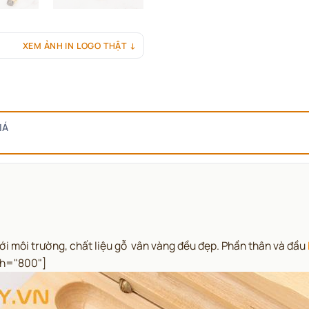
XEM ẢNH IN LOGO THẬT ↓
IÁ
với môi trường, chất liệu gỗ vân vàng đều đẹp. Phần thân và đầu
th="800"]