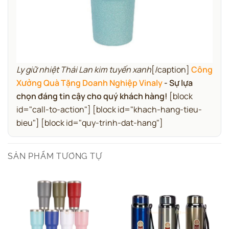
Ly giữ nhiệt Thái Lan kim tuyến xanh
[/caption]
Công
Xưởng Quà Tặng Doanh Nghiệp Vinaly
- Sự lựa
chọn đáng tin cậy cho quý khách hàng!
[block
id="call-to-action"] [block id="khach-hang-tieu-
bieu"] [block id="quy-trinh-dat-hang"]
SẢN PHẨM TƯƠNG TỰ