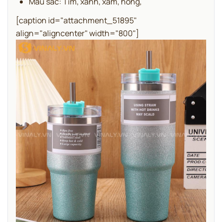
Màu sắc: Tím, xanh, xám, hồng,
[caption id="attachment_51895"
align="aligncenter" width="800"]