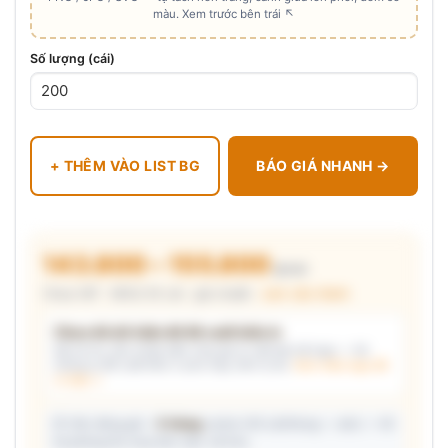
màu. Xem trước bên trái ↖
Số lượng (cái)
+ THÊM VÀO LIST BG
BÁO GIÁ NHANH →
143.800 – 155.800
₫/cái
Chưa VAT · MOQ 50 cái · giá chuẩn ·
xem cấu thành
Chưa đủ dữ kiện để đề xuất kiểu in
Mô tả nhu cầu (hoặc bấm chip gợi ý) và/hoặc tải logo — hệ
thống tự đề xuất kiểu in phù hợp, kèm lý do.
Xem mẫu logo đã
in thật →
📦 Ước đóng gói: ~
5 thùng
carton (45 cái/thùng — ước) — hỗ
trợ phòng thu mua làm việc với kho.