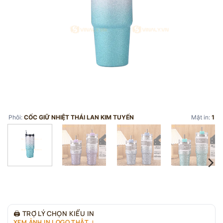
Phôi:
CỐC GIỮ NHIỆT THÁI LAN KIM TUYẾN
Mặt in:
1
🖨
TRỢ LÝ CHỌN KIỂU IN
XEM ẢNH IN LOGO THẬT ↓