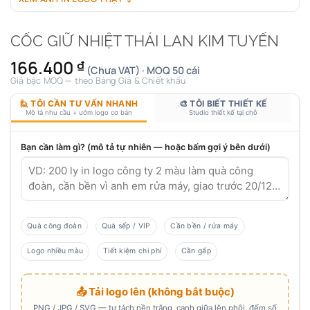
CỐC GIỮ NHIỆT THÁI LAN KIM TUYẾN
166.400
₫
(Chưa VAT) · MOQ 50 cái
Giá bậc MOQ — theo Bảng Giá & Chiết khấu
🙋 TÔI CẦN TƯ VẤN NHANH
🎨 TÔI BIẾT THIẾT KẾ
Mô tả nhu cầu + ướm logo cơ bản
Studio thiết kế tại chỗ
Bạn cần làm gì? (mô tả tự nhiên — hoặc bấm gợi ý bên dưới)
Quà công đoàn
Quà sếp / VIP
Cần bền / rửa máy
Logo nhiều màu
Tiết kiệm chi phí
Cần gấp
📤 Tải logo lên (không bắt buộc)
PNG / JPG / SVG — tự tách nền trắng, canh giữa lên phôi, đếm số