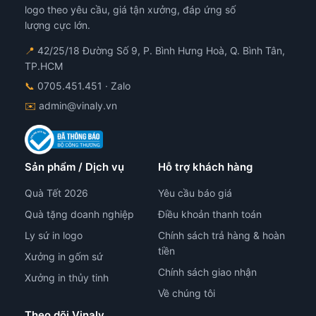
họn
chọn
chọ
logo theo yêu cầu, giá tận xưởng, đáp ứng số
ên
trên
trê
lượng cực lớn.
ang
trang
tra
📍
42/25/18 Đường Số 9, P. Bình Hưng Hoà, Q. Bình Tân,
n
sản
sản
TP.HCM
hẩm
phẩm
ph
📞
0705.451.451
· Zalo
✉️
admin@vinaly.vn
Sản phẩm / Dịch vụ
Hỗ trợ khách hàng
Quà Tết 2026
Yêu cầu báo giá
Quà tặng doanh nghiệp
Điều khoản thanh toán
Ly sứ in logo
Chính sách trả hàng & hoàn
tiền
Xưởng in gốm sứ
Chính sách giao nhận
Xưởng in thủy tinh
Về chúng tôi
Theo dõi Vinaly