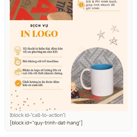
[block id="call-to-action"]
[block id="quy-trinh-dat-hang"]