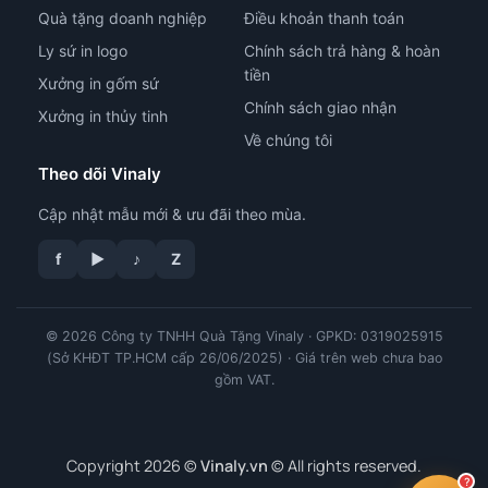
Quà tặng doanh nghiệp
Điều khoản thanh toán
Ly sứ in logo
Chính sách trả hàng & hoàn
tiền
Xưởng in gốm sứ
Chính sách giao nhận
Xưởng in thủy tinh
Về chúng tôi
Theo dõi Vinaly
Cập nhật mẫu mới & ưu đãi theo mùa.
tư vấn công nghệ in
f
▶
♪
Z
© 2026 Công ty TNHH Quà Tặng Vinaly · GPKD: 0319025915
(Sở KHĐT TP.HCM cấp 26/06/2025) · Giá trên web chưa bao
gồm VAT.
Copyright 2026 ©
Vinaly.vn
© All rights reserved.
?