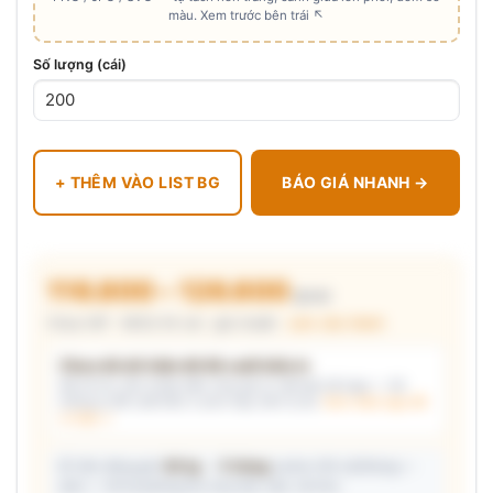
màu. Xem trước bên trái ↖
Số lượng (cái)
+ THÊM VÀO LIST BG
BÁO GIÁ NHANH →
116.800 – 126.600
₫/cái
Chưa VAT · MOQ 50 cái · giá chuẩn ·
xem cấu thành
Chưa đủ dữ kiện để đề xuất kiểu in
Mô tả nhu cầu (hoặc bấm chip gợi ý) và/hoặc tải logo — hệ
thống tự đề xuất kiểu in phù hợp, kèm lý do.
Xem mẫu logo đã
in thật →
📦 Ước đóng gói:
80 kg
· ~
5 thùng
carton (45 cái/thùng —
ước) — hỗ trợ phòng thu mua làm việc với kho.