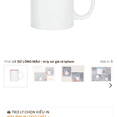
Phôi:
LY SỨ LÒNG MÀU – in ly sứ giá rẻ tphcm
Mặt in:
1
🖨
TRỢ LÝ CHỌN KIỂU IN
XEM ẢNH IN LOGO THẬT ↓