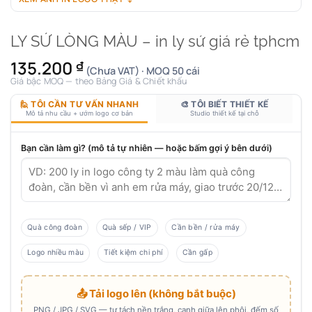
LY SỨ LÒNG MÀU – in ly sứ giá rẻ tphcm
135.200
₫
(Chưa VAT) · MOQ 50 cái
Giá bậc MOQ — theo Bảng Giá & Chiết khấu
🙋 TÔI CẦN TƯ VẤN NHANH
🎨 TÔI BIẾT THIẾT KẾ
Mô tả nhu cầu + ướm logo cơ bản
Studio thiết kế tại chỗ
Bạn cần làm gì? (mô tả tự nhiên — hoặc bấm gợi ý bên dưới)
Quà công đoàn
Quà sếp / VIP
Cần bền / rửa máy
Logo nhiều màu
Tiết kiệm chi phí
Cần gấp
📤 Tải logo lên (không bắt buộc)
PNG / JPG / SVG — tự tách nền trắng, canh giữa lên phôi, đếm số