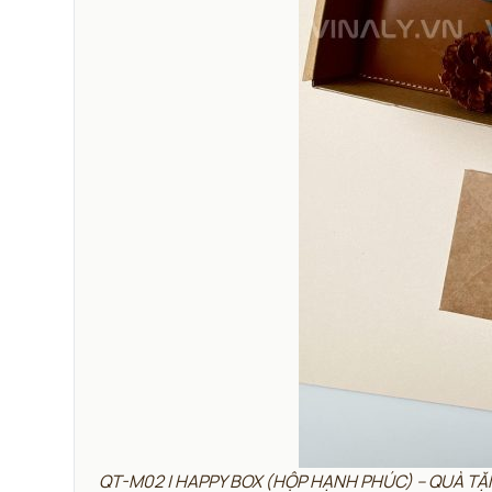
QT-M02 | HAPPY BOX (HỘP HẠNH PHÚC) – QUÀ T