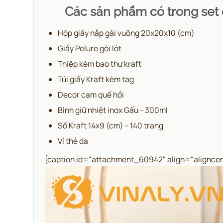
Các sản phẩm có trong set
Hộp giấy nắp gài vuông 20x20x10 (cm)
Giấy Pelure gói lót
Thiệp kèm bao thư kraft
Túi giấy Kraft kèm tag
Decor cam quế hồi
Bình giữ nhiệt inox Gấu - 300ml
Sổ Kraft 14x9 (cm) - 140 trang
Ví thẻ da
[caption id="attachment_60942" align="aligncen