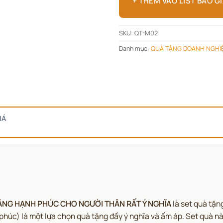
+ THÊM VÀO LIST BÁO G
SKU:
QT-M02
Danh mục:
QUÀ TẶNG DOANH NGHI
IÁ
TẶNG HẠNH PHÚC CHO NGƯỜI THÂN RẤT Ý NGHĨA
là set quà tặn
úc) là một lựa chọn quà tặng đầy ý nghĩa và ấm áp. Set quà này