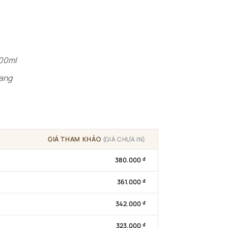
300ml
rang
GIÁ THAM KHẢO
(GIÁ CHƯA IN)
380.000
₫
361.000
₫
342.000
₫
323.000
₫