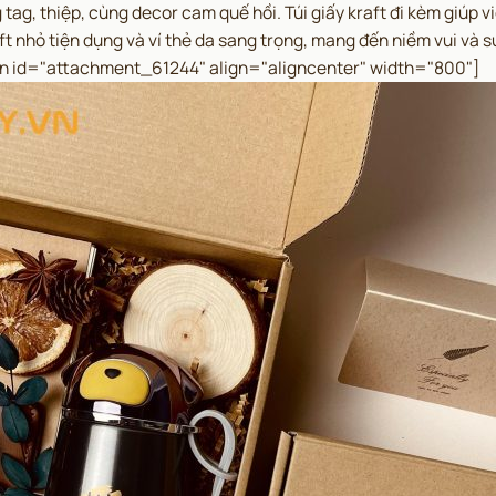
 tag, thiệp, cùng decor cam quế hồi. Túi giấy kraft đi kèm giúp 
aft nhỏ tiện dụng và ví thẻ da sang trọng, mang đến niềm vui và 
n id="attachment_61244" align="aligncenter" width="800"]