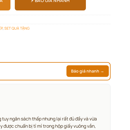
⚡ BÁO GIÁ NHANH
IÁ
ỆP
,
SET QUÀ TẶNG
Báo giá nhanh →
g tuy ngân sách thấp nhưng lại rất đủ đầy và vừa
 được chuẩn bị tỉ mỉ trong hộp giấy vuông vắn,