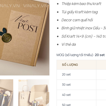
Thiệp kèm bao thư kraft
Túi giấy Kraft kèm tag
Decor cam quế hồi
Bình giữ nhiệt inox Gấu – 
Sổ Kraft 14×9 (cm) – 140 t
Ví thẻ da
MOQ (số lượng tối thiểu):
20 set
SỐ LƯỢNG
20 set
30 set
40 set
50 set