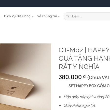
Tìm
Dịch Vụ Gia Công
Về chúng tôi
kiếm:
QT-M02 | HAPPY
QUÀ TẶNG HẠN
RẤT Ý NGHĨA
380.000
₫
(Chưa VAT
SET HAPPY BOX GỒM C
Hộp giấy nắp gài vuông 2
Giấy Pelure gói lót