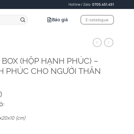
Hotline / Zalo:
0705.451.451
Báo giá
E-catalogue
 BOX (HỘP HẠNH PHÚC) –
H PHÚC CHO NGƯỜI THÂN
)
Ó:
0x20x10 (cm)