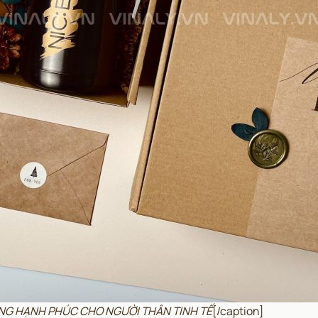
ẶNG HẠNH PHÚC CHO NGƯỜI THÂN TINH TẾ
[/caption]