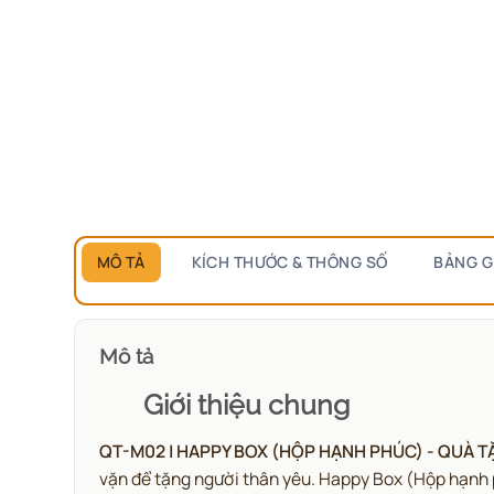
MÔ TẢ
KÍCH THƯỚC & THÔNG SỐ
BẢNG G
Mô tả
Giới thiệu chung
QT-M02 | HAPPY BOX (HỘP HẠNH PHÚC) - QUÀ 
vặn để tặng người thân yêu.
Happy Box (Hộp hạnh ph