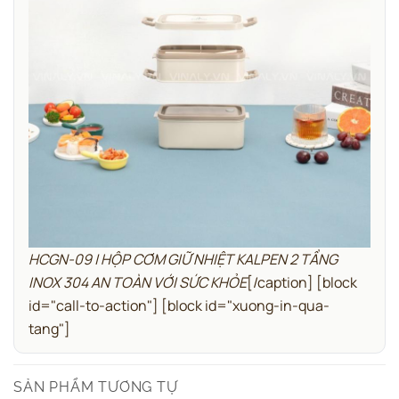
HCGN-09 | HỘP CƠM GIỮ NHIỆT KALPEN 2 TẦNG
INOX 304 AN TOÀN VỚI SỨC KHỎE
[/caption]
[block
id="call-to-action"]
[block id="xuong-in-qua-
tang"]
SẢN PHẨM TƯƠNG TỰ