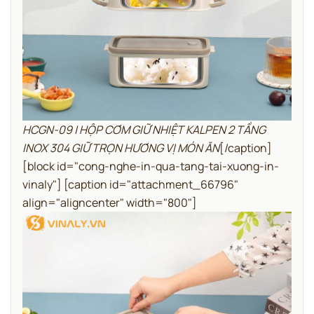
HCGN-09 | HỘP CƠM GIỮ NHIỆT KALPEN 2 TẦNG
INOX 304 GIỮ TRỌN HƯƠNG VỊ MÓN ĂN
[/caption]
[block id="cong-nghe-in-qua-tang-tai-xuong-in-
vinaly"]
[caption id="attachment_66796"
align="aligncenter" width="800"]