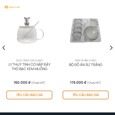
QUÀ TẶNG GIA DỤNG
SẢN PHẨM KHÁC
LY THUỶ TINH CÓ NẮP ĐẬY
BỘ ĐỒ ĂN SỨ TRẮNG
THỎ BẠC KÈM MUỖNG
160.000
₫
119.000
₫
(Chưa VAT)
(Chưa VAT)
YÊU CẦU BÁO GIÁ
YÊU CẦU BÁO GIÁ