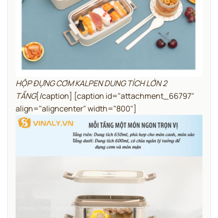
HỘP ĐỰNG CƠM KALPEN DUNG TÍCH LỚN 2
TẦNG
[/caption] [caption id="attachment_66797"
align="aligncenter" width="800"]