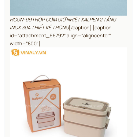
HCGN-09 | HỘP CƠM GIỮ NHIỆT KALPEN 2 TẦNG
INOX 304 THIẾT KẾ THÔNG
[/caption] [caption
id="attachment_66792" align="aligncenter"
width="800"]