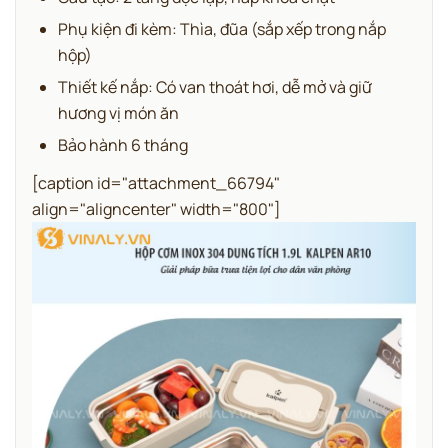
Phụ kiện đi kèm: Thìa, đũa (sắp xếp trong nắp
hộp)
Thiết kế nắp: Có van thoát hơi, dễ mở và giữ
hương vị món ăn
Bảo hành 6 tháng
[caption id="attachment_66794"
align="aligncenter" width="800"]