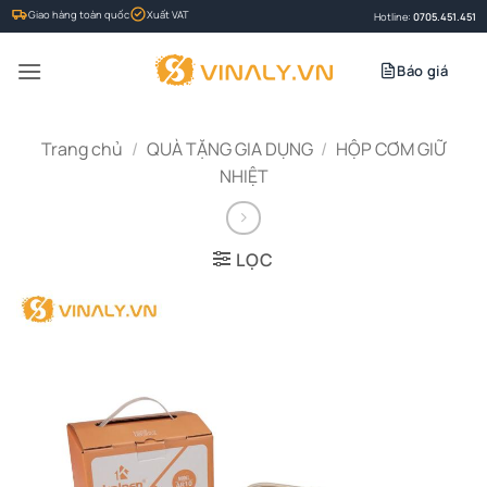
Bỏ
Giao hàng toàn quốc
Xuất VAT
Hotline:
0705.451.451
qua
nội
Báo giá
dung
Trang chủ
/
QUÀ TẶNG GIA DỤNG
/
HỘP CƠM GIỮ
NHIỆT
LỌC