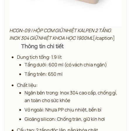
HCGN-09 | HỘP CƠM GIỮ NHIỆT KALPEN 2 TẦNG
INOX 304 GIỮ NHIỆT KHOA HỌC 1900ML
[/caption]
Thông tin chi tiết
Dung tích tổng: 1.9 lít
Tầng dưới: 600 ml (có vách chia ngăn)
Tầng trên: 650 ml
Chất liệu:
Ngăn bên trong: Inox 304 cao cấp, chống gỉ,
an toàn cho sức khỏe
Vỏ ngoài: Nhựa PP chịu nhiệt, bền bỉ
Gioăng silicon: Chống tràn, giữ kín hơi
Cấu tạo: 2 tầng độc lập, nắp khóa chặt