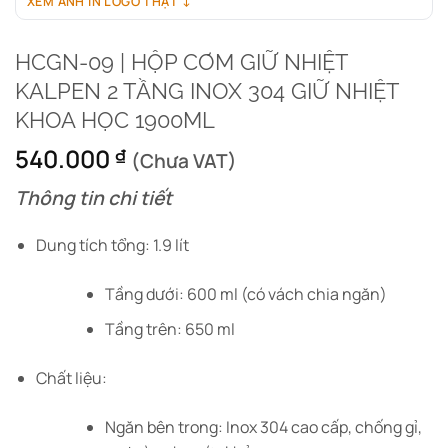
XEM ẢNH IN LOGO THẬT ↓
HCGN-09 | HỘP CƠM GIỮ NHIỆT
KALPEN 2 TẦNG INOX 304 GIỮ NHIỆT
KHOA HỌC 1900ML
540.000
₫
(Chưa VAT)
Thông tin chi tiết
Dung tích tổng: 1.9 lít
Tầng dưới: 600 ml (có vách chia ngăn)
Tầng trên: 650 ml
Chất liệu:
Ngăn bên trong: Inox 304 cao cấp, chống gỉ,