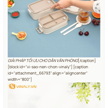
GIẢI PHÁP TỐI ƯU CHO DÂN VĂN PHÒNG
[/caption]
[block id="vi-sao-nen-chon-vinaly"]
[caption
id="attachment_66793" align="aligncenter"
width="800"]