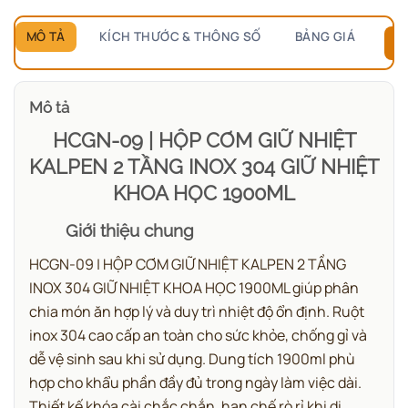
MÔ TẢ
KÍCH THƯỚC & THÔNG SỐ
BẢNG GIÁ
B
Mô tả
HCGN-09 | HỘP CƠM GIỮ NHIỆT
KALPEN 2 TẦNG INOX 304 GIỮ NHIỆT
KHOA HỌC 1900ML
Giới thiệu chung
HCGN-09 | HỘP CƠM GIỮ NHIỆT KALPEN 2 TẦNG
INOX 304 GIỮ NHIỆT KHOA HỌC 1900ML giúp phân
chia món ăn hợp lý và duy trì nhiệt độ ổn định.
Ruột
inox 304 cao cấp an toàn cho sức khỏe, chống gỉ và
dễ vệ sinh sau khi sử dụng. Dung tích 1900ml phù
hợp cho khẩu phần đầy đủ trong ngày làm việc dài.
Thiết kế khóa cài chắc chắn, hạn chế rò rỉ khi di