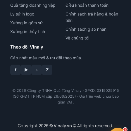
Quà tặng doanh nghiệp
Điều khoản thanh toán
Ly sứ in logo
Chính sách trả hàng & hoàn
tiền
Xưởng in gốm sứ
Chính sách giao nhận
Xưởng in thủy tinh
Về chúng tôi
Theo dõi Vinaly
Cập nhật mẫu mới & ưu đãi theo mùa.
tư vấn công nghệ in
f
▶
♪
Z
© 2026 Công ty TNHH Quà Tặng Vinaly · GPKD: 0319025915
(Sở KHĐT TP.HCM cấp 26/06/2025) · Giá trên web chưa bao
gồm VAT.
Copyright 2026 ©
Vinaly.vn
© All rights reserved.
?