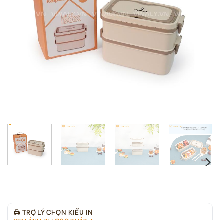
🖨
TRỢ LÝ CHỌN KIỂU IN