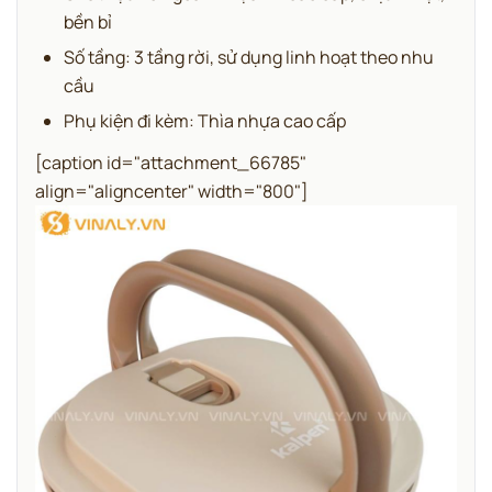
bền bỉ
Số tầng: 3 tầng rời, sử dụng linh hoạt theo nhu
cầu
Phụ kiện đi kèm: Thìa nhựa cao cấp
[caption id="attachment_66785"
align="aligncenter" width="800"]