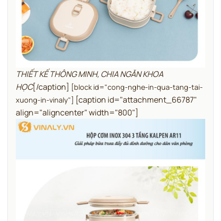
THIẾT KẾ THÔNG MINH, CHIA NGĂN KHOA
HỌC
[/caption]
[block id="cong-nghe-in-qua-tang-tai-
[caption id="attachment_66787"
xuong-in-vinaly"]
align="aligncenter" width="800"]