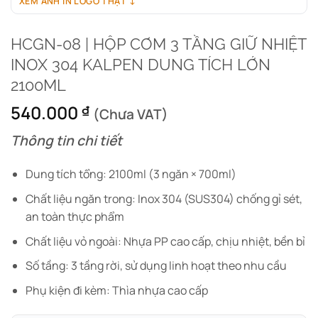
XEM ẢNH IN LOGO THẬT ↓
HCGN-08 | HỘP CƠM 3 TẦNG GIỮ NHIỆT
INOX 304 KALPEN DUNG TÍCH LỚN
2100ML
540.000
₫
(Chưa VAT)
Thông tin chi tiết
Dung tích tổng: 2100ml (3 ngăn × 700ml)
Chất liệu ngăn trong: Inox 304 (SUS304) chống gỉ sét,
an toàn thực phẩm
Chất liệu vỏ ngoài: Nhựa PP cao cấp, chịu nhiệt, bền bỉ
Số tầng: 3 tầng rời, sử dụng linh hoạt theo nhu cầu
Phụ kiện đi kèm: Thìa nhựa cao cấp