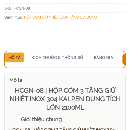
SKU:
HCGN-08
Danh mục:
HỘP CƠM GIỮ NHIỆT
,
QUÀ TẶNG GIA DỤNG
MÔ TẢ
KÍCH THƯỚC & THÔNG SỐ
BẢNG GIÁ
B
Mô tả
HCGN-08 | HỘP CƠM 3 TẦNG GIỮ
NHIỆT INOX 304 KALPEN DUNG TÍCH
LỚN 2100ML
Giới thiệu chung
HCGN-08 | HỘP CƠM 3 TẦNG GIỮ NHIỆT INOX 304