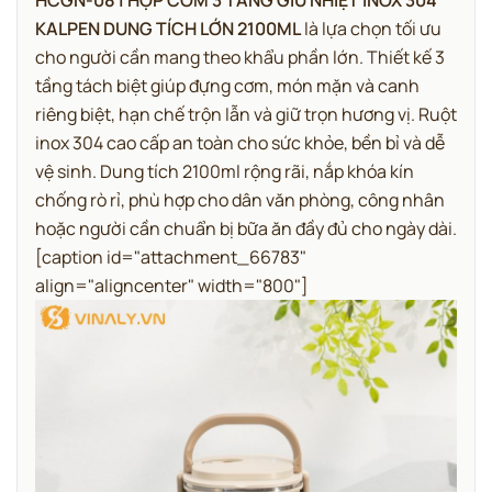
KALPEN DUNG TÍCH LỚN 2100ML
là lựa chọn tối ưu
cho người cần mang theo khẩu phần lớn.
Thiết kế 3
tầng tách biệt giúp đựng cơm, món mặn và canh
riêng biệt, hạn chế trộn lẫn và giữ trọn hương vị. Ruột
inox 304 cao cấp an toàn cho sức khỏe, bền bỉ và dễ
vệ sinh. Dung tích 2100ml rộng rãi, nắp khóa kín
chống rò rỉ, phù hợp cho dân văn phòng, công nhân
hoặc người cần chuẩn bị bữa ăn đầy đủ cho ngày dài.
[caption id="attachment_66783"
align="aligncenter" width="800"]