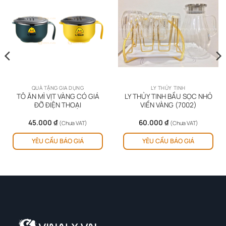
QUÀ TẶNG GIA DỤNG
LY THỦY TINH
TÔ ĂN MÌ VỊT VÀNG CÓ GIÁ
LY THỦY TINH BẦU SỌC NHỎ
ĐỠ ĐIỆN THOẠI
VIỀN VÀNG (7002)
45.000
₫
60.000
₫
(Chưa VAT)
(Chưa VAT)
Sản
YÊU CẦU BÁO GIÁ
YÊU CẦU BÁO GIÁ
phẩm
này
có
nhiều
biến
thể.
Các
tùy