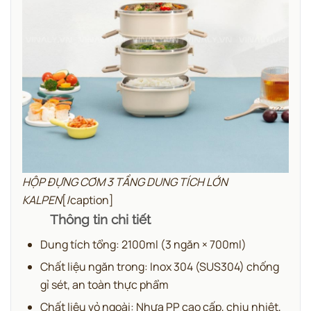
HỘP ĐỰNG CƠM 3 TẦNG DUNG TÍCH LỚN
KALPEN
[/caption]
Thông tin chi tiết
Dung tích tổng: 2100ml (3 ngăn × 700ml)
Chất liệu ngăn trong: Inox 304 (SUS304) chống
gỉ sét, an toàn thực phẩm
Chất liệu vỏ ngoài: Nhựa PP cao cấp, chịu nhiệt,