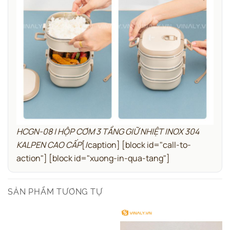
HCGN-08 | HỘP CƠM 3 TẦNG GIỮ NHIỆT INOX 304
KALPEN CAO CẤP
[/caption]
[block id="call-to-
action"]
[block id="xuong-in-qua-tang"]
SẢN PHẨM TƯƠNG TỰ