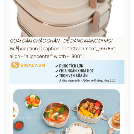
QUAI CẦM CHẮC CHẮN - DỄ DÀNG MANG ĐI MỌI
NƠI
[/caption] [caption id="attachment_66786"
align="aligncenter" width="800"]