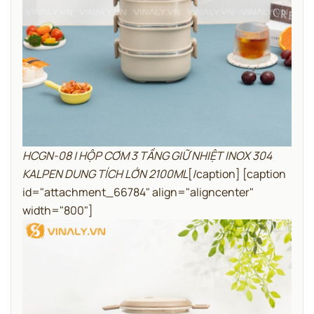
HCGN-08 | HỘP CƠM 3 TẦNG GIỮ NHIỆT INOX 304
KALPEN DUNG TÍCH LỚN 2100ML
[/caption] [caption
id="attachment_66784" align="aligncenter"
width="800"]