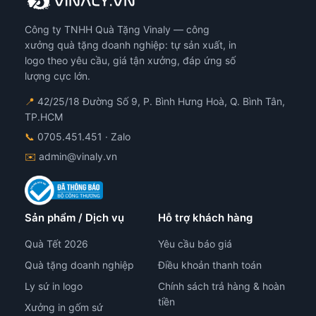
chọn
có
Công ty TNHH Quà Tặng Vinaly — công
thể
được
xưởng quà tặng doanh nghiệp: tự sản xuất, in
chọn
logo theo yêu cầu, giá tận xưởng, đáp ứng số
trên
lượng cực lớn.
trang
📍
42/25/18 Đường Số 9, P. Bình Hưng Hoà, Q. Bình Tân,
sản
TP.HCM
phẩm
📞
0705.451.451
· Zalo
✉️
admin@vinaly.vn
Sản phẩm / Dịch vụ
Hỗ trợ khách hàng
Quà Tết 2026
Yêu cầu báo giá
Quà tặng doanh nghiệp
Điều khoản thanh toán
Ly sứ in logo
Chính sách trả hàng & hoàn
tiền
Xưởng in gốm sứ