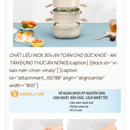
CHẤT LIỆU INOX 304 AN TOÀN CHO SỨC KHOẺ - AN
TÂM ĐỰNG THỨC ĂN NÓNG
[/caption]
[block id="vi-
sao-nen-chon-vinaly"]
[caption
id="attachment_66788" align="aligncenter"
width="800"]