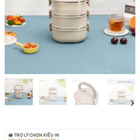
🖨
TRỢ LÝ CHỌN KIỂU IN