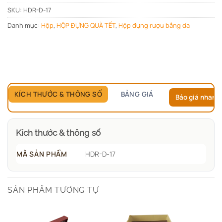
SKU:
HDR-D-17
Danh mục:
Hộp
,
HỘP ĐỰNG QUÀ TẾT
,
Hộp đựng rượu bằng da
KÍCH THƯỚC & THÔNG SỐ
BẢNG GIÁ
Báo giá nhanh
Kích thước & thông số
MÃ SẢN PHẨM
HDR-D-17
SẢN PHẨM TƯƠNG TỰ