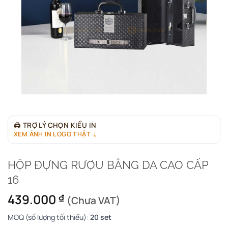
🖨
TRỢ LÝ CHỌN KIỂU IN
XEM ẢNH IN LOGO THẬT ↓
HỘP ĐỰNG RƯỢU BẰNG DA CAO CẤP
16
439.000
₫
(Chưa VAT)
MOQ (số lượng tối thiểu):
20 set