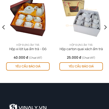
HỘP ĐỰNG ẤM TRÀ
HỘP ĐỰNG ẤM TRÀ
Hộp xi lót lụa ấm trà – Đỏ
Hộp carton quai xách ấm trà
40.000
₫
25.000
₫
(Chưa VAT)
(Chưa VAT)
YÊU CẦU BÁO GIÁ
YÊU CẦU BÁO GIÁ