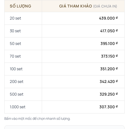
SỐ LƯỢNG
GIÁ THAM KHẢO
(GIÁ CHƯA IN)
20 set
439.000
₫
30 set
417.050
₫
50 set
395.100
₫
70 set
373.150
₫
100 set
351.200
₫
200 set
342.420
₫
500 set
329.250
₫
1.000 set
307.300
₫
Bấm vào một mốc để chọn nhanh số lượng.