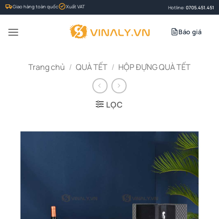
Bỏ
Giao hàng toàn quốc
Xuất VAT
Hotline:
0705.451.451
qua
nội
Báo giá
dung
Trang chủ
/
QUÀ TẾT
/
HỘP ĐỰNG QUÀ TẾT
LỌC