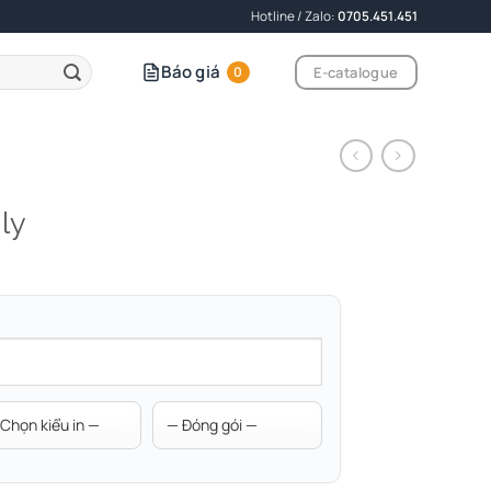
Hotline / Zalo:
0705.451.451
Báo giá
E-catalogue
0
ly