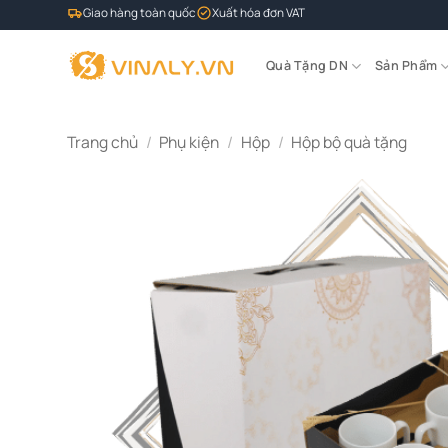
Bỏ
Giao hàng toàn quốc
Xuất hóa đơn VAT
qua
nội
Quà Tặng DN
Sản Phẩm
dung
Trang chủ
/
Phụ kiện
/
Hộp
/
Hộp bộ quà tặng