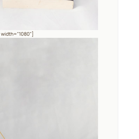
" width="1080"]