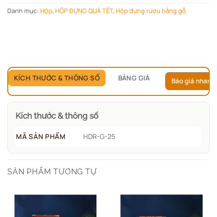
Danh mục:
Hộp
,
HỘP ĐỰNG QUÀ TẾT
,
Hộp đựng rượu bằng gỗ
KÍCH THƯỚC & THÔNG SỐ
BẢNG GIÁ
Báo giá nhanh
Kích thước & thông số
MÃ SẢN PHẨM
HDR-G-25
SẢN PHẨM TƯƠNG TỰ