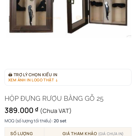
🖨
TRỢ LÝ CHỌN KIỂU IN
XEM ẢNH IN LOGO THẬT ↓
HỘP ĐỰNG RƯỢU BẰNG GỖ 25
389.000
₫
(Chưa VAT)
MOQ (số lượng tối thiểu):
20 set
SỐ LƯỢNG
GIÁ THAM KHẢO
(GIÁ CHƯA IN)