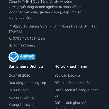
Công ty TNHH Quà Tặng Vinaly — công
xưởng quà tặng doanh nghiệp: tự sản xuất, in
logo theo yêu cầu, giá tận xưởng, đáp ứng số
lượng cực lớn.
📍
42/25/18 Đường Số 9, P. Bình Hưng Hoà, Q. Bình Tân,
TP.HCM
📞
0705.451.451
· Zalo
✉️
admin@vinaly.vn
Sản phẩm / Dịch vụ
Hỗ trợ khách hàng
Quà Tết 2026
Yêu cầu báo giá
Quà tặng doanh nghiệp
Điều khoản thanh toán
Ly sứ in logo
Chính sách trả hàng & hoàn
tiền
Xưởng in gốm sứ
Chính sách giao nhận
Xưởng in thủy tinh