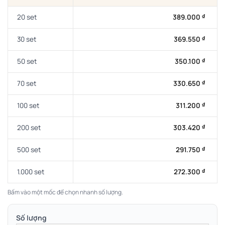
20 set
389.000
₫
30 set
369.550
₫
50 set
350.100
₫
70 set
330.650
₫
100 set
311.200
₫
200 set
303.420
₫
500 set
291.750
₫
1.000 set
272.300
₫
Bấm vào một mốc để chọn nhanh số lượng.
Số lượng