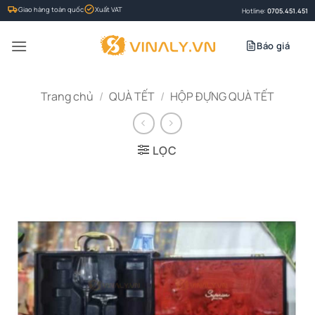
Bỏ
Giao hàng toàn quốc
Xuất VAT
Hotline:
0705.451.451
qua
nội
Báo giá
dung
Trang chủ
/
QUÀ TẾT
/
HỘP ĐỰNG QUÀ TẾT
LỌC