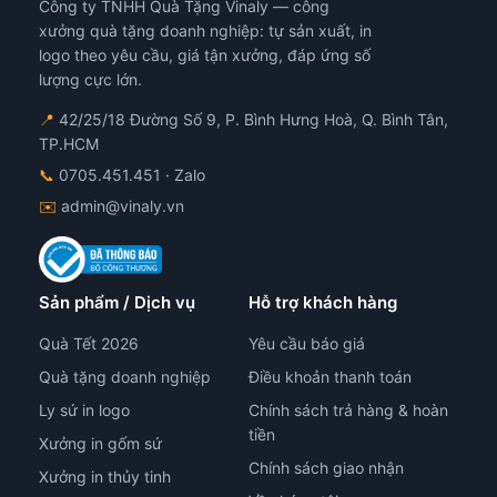
Công ty TNHH Quà Tặng Vinaly — công
xưởng quà tặng doanh nghiệp: tự sản xuất, in
logo theo yêu cầu, giá tận xưởng, đáp ứng số
lượng cực lớn.
📍
42/25/18 Đường Số 9, P. Bình Hưng Hoà, Q. Bình Tân,
TP.HCM
📞
0705.451.451
· Zalo
✉️
admin@vinaly.vn
Sản phẩm / Dịch vụ
Hỗ trợ khách hàng
Quà Tết 2026
Yêu cầu báo giá
Quà tặng doanh nghiệp
Điều khoản thanh toán
Ly sứ in logo
Chính sách trả hàng & hoàn
tiền
Xưởng in gốm sứ
Chính sách giao nhận
Xưởng in thủy tinh