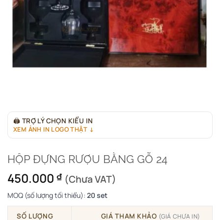
🖨
TRỢ LÝ CHỌN KIỂU IN
XEM ẢNH IN LOGO THẬT ↓
HỘP ĐỰNG RƯỢU BẰNG GỖ 24
450.000
₫
(Chưa VAT)
MOQ (số lượng tối thiểu):
20 set
SỐ LƯỢNG
GIÁ THAM KHẢO
(GIÁ CHƯA IN)