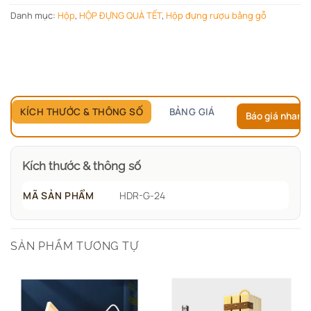
Danh mục:
Hộp
,
HỘP ĐỰNG QUÀ TẾT
,
Hộp đựng rượu bằng gỗ
KÍCH THƯỚC & THÔNG SỐ
BẢNG GIÁ
Báo giá nhanh
Kích thước & thông số
MÃ SẢN PHẨM
HDR-G-24
SẢN PHẨM TƯƠNG TỰ