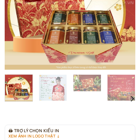
🖨
TRỢ LÝ CHỌN KIỂU IN
XEM ẢNH IN LOGO THẬT ↓