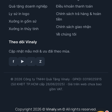
Quà tặng doanh nghiệp
Điều khoản thanh toán
Ly sứ in logo
Chính sách trả hàng & hoàn
tiền
Xưởng in gốm sứ
Chính sách giao nhận
Xưởng in thủy tinh
Về chúng tôi
Theo dõi Vinaly
Cập nhật mẫu mới & ưu đãi theo mùa.
f
▶
♪
Z
tư vấn công nghệ in
© 2026 Công ty TNHH Quà Tặng Vinaly · GPKD: 0319025915
(Sở KHĐT TP.HCM cấp 26/06/2025) · Giá trên web chưa bao
gồm VAT.
Copyright 2026 ©
Vinaly.vn
© All rights reserved.