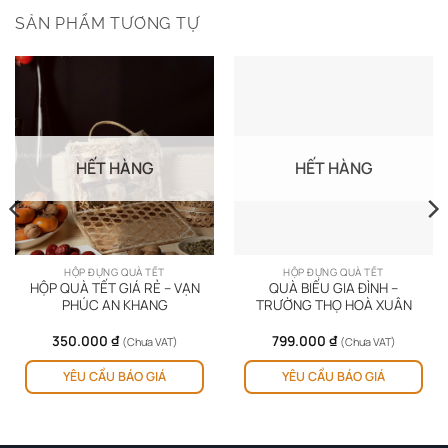
SẢN PHẨM TƯƠNG TỰ
HẾT HÀNG
HẾT HÀNG
HỘP ĐỰNG QUÀ TẾT
HỘP ĐỰNG QUÀ TẾT
HỘP QUÀ TẾT GIÁ RẺ – VẠN
QUÀ BIẾU GIA ĐÌNH –
PHÚC AN KHANG
TRƯỜNG THỌ HOÀ XUÂN
350.000
₫
799.000
₫
(Chưa VAT)
(Chưa VAT)
YÊU CẦU BÁO GIÁ
YÊU CẦU BÁO GIÁ