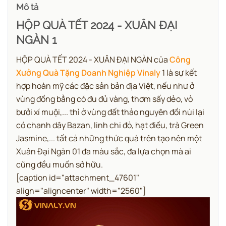
Mô tả
HỘP QUÀ TẾT 2024 - XUÂN ĐẠI
NGÀN 1
HỘP QUÀ TẾT 2024 - XUÂN ĐẠI NGÀN của
Công
Xưởng Quà Tặng Doanh Nghiệp Vinaly
1 là sự kết
hợp hoàn mỹ các đặc sản bản địa Việt, nếu như ở
vùng đồng bằng có đu đủ vàng, thơm sấy dẻo, vỏ
bưởi xí muội,... thì ở vùng đất thảo nguyên đồi núi lại
có chanh dây Bazan, linh chi đỏ, hạt điều, trà Green
Jasmine,... tất cả những thức quà trên tạo nên một
Xuân Đại Ngàn 01 đa màu sắc, đa lựa chọn mà ai
cũng đều muốn sở hữu.
[caption id="attachment_47601"
align="aligncenter" width="2560"]