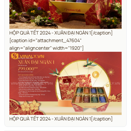
HỘP QUÀ TẾT 2024 - XUÂN ĐẠI NGÀN 1[/caption]
[caption id="attachment_47604"
align="aligncenter" width="1920"]
HỘP QUÀ TẾT 2024 - XUÂN ĐẠI NGÀN 1[/caption]