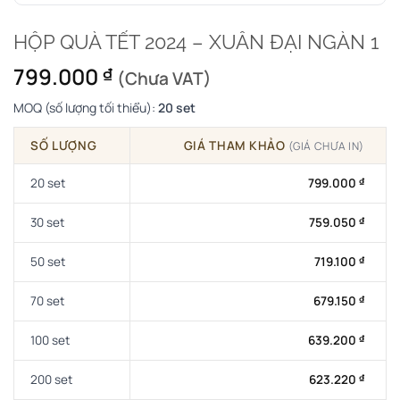
HỘP QUÀ TẾT 2024 – XUÂN ĐẠI NGÀN 1
799.000
₫
(Chưa VAT)
MOQ (số lượng tối thiểu):
20 set
SỐ LƯỢNG
GIÁ THAM KHẢO
(GIÁ CHƯA IN)
20 set
799.000
₫
30 set
759.050
₫
50 set
719.100
₫
70 set
679.150
₫
100 set
639.200
₫
200 set
623.220
₫