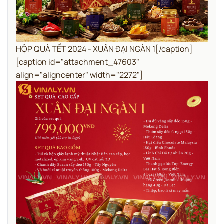
HỘP QUÀ TẾT 2024 - XUÂN ĐẠI NGÀN 1[/caption]
[caption id="attachment_47603"
align="aligncenter" width="2272"]