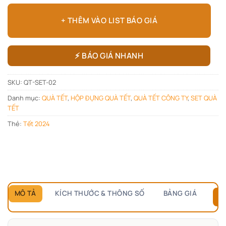
+ THÊM VÀO LIST BÁO GIÁ
⚡ BÁO GIÁ NHANH
SKU:
QT-SET-02
Danh mục:
QUÀ TẾT
,
HỘP ĐỰNG QUÀ TẾT
,
QUÀ TẾT CÔNG TY
,
SET QUÀ
TẾT
Thẻ:
Tết 2024
MÔ TẢ
KÍCH THƯỚC & THÔNG SỐ
BẢNG GIÁ
B