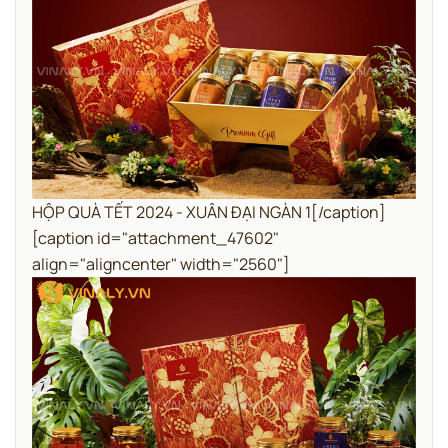
HỘP QUÀ TẾT 2024 - XUÂN ĐẠI NGÀN 1[/caption]
[caption id="attachment_47602"
align="aligncenter" width="2560"]