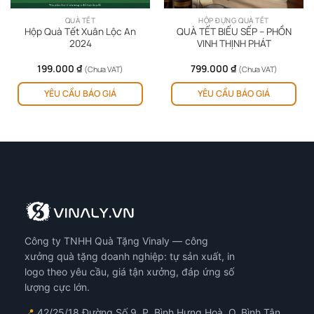
QUÀ TẾT
HỘP ĐỰNG QUÀ TẾT
Hộp Quà Tết Xuân Lộc An
QUÀ TẾT BIẾU SẾP – PHỒN
2024
VINH THỊNH PHÁT
199.000
₫
799.000
₫
(Chưa VAT)
(Chưa VAT)
YÊU CẦU BÁO GIÁ
YÊU CẦU BÁO GIÁ
Công ty TNHH Quà Tặng Vinaly — công
xưởng quà tặng doanh nghiệp: tự sản xuất, in
logo theo yêu cầu, giá tận xưởng, đáp ứng số
lượng cực lớn.
📍
42/25/18 Đường Số 9, P. Bình Hưng Hoà, Q. Bình Tân,