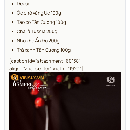
Decor
Óc chó vàng Úc 100g
Táo đỏ Tân Cương 100g
Chà là Tusnia 250g
Nho khô Ấn Độ 200g
Trà xanh Tân Cương 100g
[caption id="attachment_60138"
align="aligncenter" width="1920"]