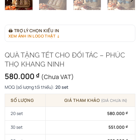
🖨
TRỢ LÝ CHỌN KIỂU IN
XEM ẢNH IN LOGO THẬT ↓
QUÀ TẶNG TẾT CHO ĐỐI TÁC – PHÚC
THỌ KHANG NINH
580.000
₫
(Chưa VAT)
MOQ (số lượng tối thiểu):
20 set
SỐ LƯỢNG
GIÁ THAM KHẢO
(GIÁ CHƯA IN)
20 set
580.000
₫
30 set
551.000
₫