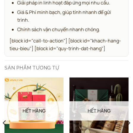
Giải pháp in linh hoạt đáp ứng mọi nhu cầu.
Giá & Phí minh bạch, giúp tính nhanh để gửi
trình.
Chính sách vận chuyển nhanh chóng.
[block id="call-to-action"] [block id="khach-hang-
tieu-bieu"] [block id="quy-trinh-dat-hang"]
SẢN PHẨM TƯƠNG TỰ
HẾT HÀNG
HẾT HÀNG