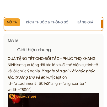
MÔ TẢ
KÍCH THƯỚC & THÔNG SỐ
BẢNG GIÁ
B
Mô tả
Giới thiệu chung
QUÀ TẶNG TẾT CHO ĐỐI TÁC - PHÚC THỌ KHANG
NINH
set quà tặng đối tác lớn tuổi thể hiện sự tinh tế
và lời chúc ý nghĩa.
Ý nghĩa tên gọi: Lời chúc phúc
lộc, trường thọ và an vui
[caption
id="attachment_60142" align="aligncenter"
width="800"]