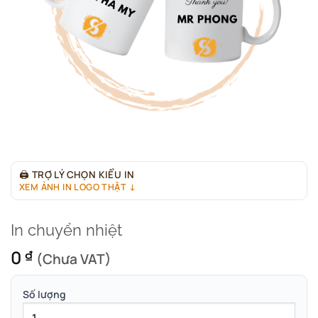
🖨
TRỢ LÝ CHỌN KIỂU IN
XEM ẢNH IN LOGO THẬT ↓
In chuyển nhiệt
0
₫
(Chưa VAT)
Số lượng