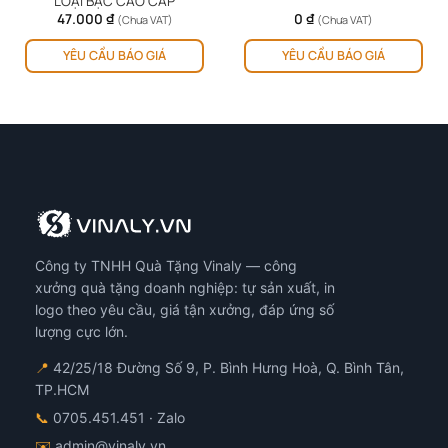
LOẠI BẠC CAO CẤP
47.000
₫
0
₫
(Chưa VAT)
(Chưa VAT)
YÊU CẦU BÁO GIÁ
YÊU CẦU BÁO GIÁ
Công ty TNHH Quà Tặng Vinaly — công
xưởng quà tặng doanh nghiệp: tự sản xuất, in
logo theo yêu cầu, giá tận xưởng, đáp ứng số
lượng cực lớn.
📍
42/25/18 Đường Số 9, P. Bình Hưng Hoà, Q. Bình Tân,
TP.HCM
📞
0705.451.451
· Zalo
✉️
admin@vinaly.vn