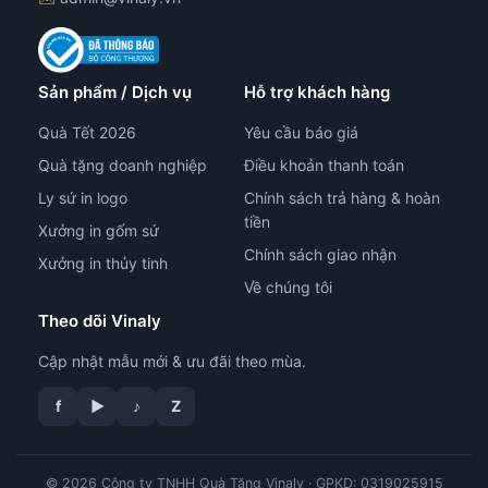
Sản phẩm / Dịch vụ
Hỗ trợ khách hàng
Quà Tết 2026
Yêu cầu báo giá
Quà tặng doanh nghiệp
Điều khoản thanh toán
Ly sứ in logo
Chính sách trả hàng & hoàn
tiền
Xưởng in gốm sứ
Chính sách giao nhận
Xưởng in thủy tinh
Về chúng tôi
Theo dõi Vinaly
Cập nhật mẫu mới & ưu đãi theo mùa.
f
▶
♪
Z
tư vấn công nghệ in
© 2026 Công ty TNHH Quà Tặng Vinaly · GPKD: 0319025915