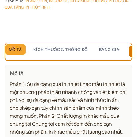
Danh mục:
IN ẤM CHÉN
,
IN GỐM SỨ
,
IN KỶ NIỆM CHƯƠNG
,
IN LOGO
,
IN
QUÀ TẶNG
,
IN THỦY TINH
MÔ TẢ
KÍCH THƯỚC & THÔNG SỐ
BẢNG GIÁ
B
Mô tả
Phần 1: Sự đa dạng của in nhiệt khác mẫu In nhiệt là
một phương pháp in ấn nhanh chóng và tiết kiệm chi
phí, với sự đa dạng về màu sắc và hình thức in ấn,
cho phép bạn tùy chỉnh sản phẩm của mình theo
mong muốn. Phần 2: Chất lượng in khác mẫu của
chúng tôi Chúng tôi cam kết đem đến cho bạn
những sản phẩm in khác mẫu chất lượng cao nhất,