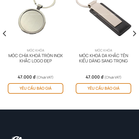
MÓC KHÓA
MÓC KHÓA
MÓC CHÌA KHOÁ TRÒN INOX
MÓC KHOÁ DA KHẮC TÊN
KHẮC LOGO ĐẸP
KIỂU DÁNG SANG TRỌNG
47.000
₫
47.000
₫
(Chưa VAT)
(Chưa VAT)
YÊU CẦU BÁO GIÁ
YÊU CẦU BÁO GIÁ