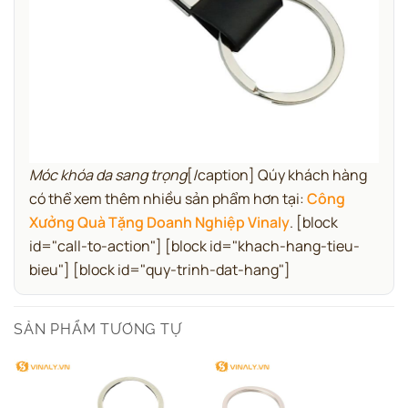
Móc khóa da sang trọng
[/caption] Qúy khách hàng
có thể xem thêm nhiều sản phẩm hơn tại:
Công
Xưởng Quà Tặng Doanh Nghiệp Vinaly
.
[block
id="call-to-action"] [block id="khach-hang-tieu-
bieu"] [block id="quy-trinh-dat-hang"]
SẢN PHẨM TƯƠNG TỰ