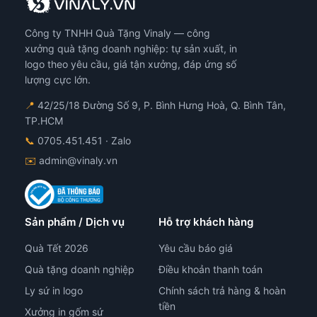
Công ty TNHH Quà Tặng Vinaly — công
xưởng quà tặng doanh nghiệp: tự sản xuất, in
logo theo yêu cầu, giá tận xưởng, đáp ứng số
lượng cực lớn.
📍
42/25/18 Đường Số 9, P. Bình Hưng Hoà, Q. Bình Tân,
TP.HCM
📞
0705.451.451
· Zalo
✉️
admin@vinaly.vn
Sản phẩm / Dịch vụ
Hỗ trợ khách hàng
Quà Tết 2026
Yêu cầu báo giá
Quà tặng doanh nghiệp
Điều khoản thanh toán
Ly sứ in logo
Chính sách trả hàng & hoàn
tiền
Xưởng in gốm sứ