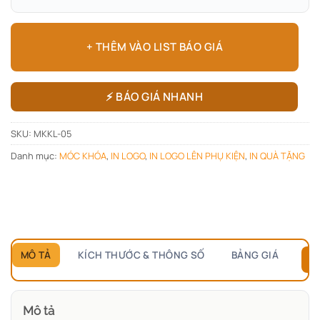
+ THÊM VÀO LIST BÁO GIÁ
⚡ BÁO GIÁ NHANH
SKU:
MKKL-05
Danh mục:
MÓC KHÓA
,
IN LOGO
,
IN LOGO LÊN PHỤ KIỆN
,
IN QUÀ TẶNG
MÔ TẢ
KÍCH THƯỚC & THÔNG SỐ
BẢNG GIÁ
B
Mô tả