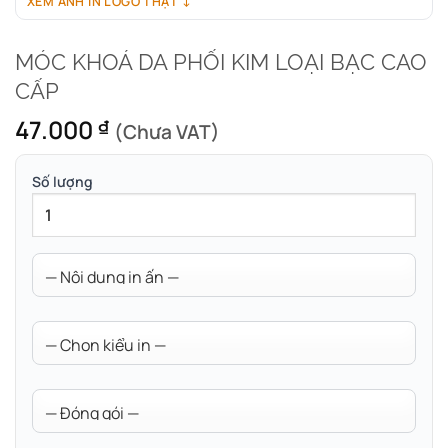
XEM ẢNH IN LOGO THẬT ↓
MÓC KHOÁ DA PHỐI KIM LOẠI BẠC CAO
CẤP
47.000
₫
(Chưa VAT)
Số lượng