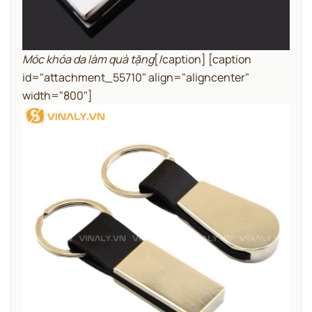
Móc khóa da làm quà tặng
[/caption] [caption
id="attachment_55710" align="aligncenter"
width="800"]