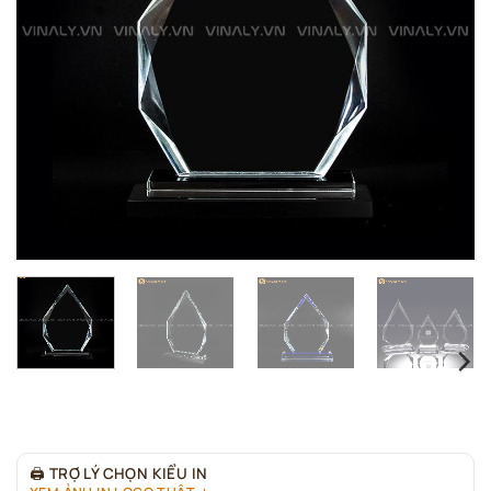
🖨
TRỢ LÝ CHỌN KIỂU IN