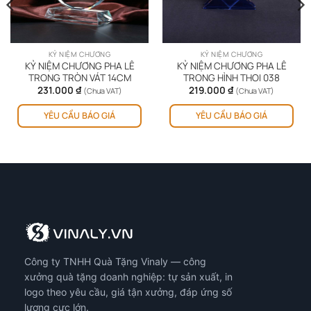
KỶ NIỆM CHƯƠNG
KỶ NIỆM CHƯƠNG
KỶ NIỆM CHƯƠNG PHA LÊ
KỶ NIỆM CHƯƠNG PHA LÊ
TRONG TRÒN VÁT 14CM
TRONG HÌNH THOI 038
231.000
₫
219.000
₫
(Chưa VAT)
(Chưa VAT)
YÊU CẦU BÁO GIÁ
YÊU CẦU BÁO GIÁ
Công ty TNHH Quà Tặng Vinaly — công
xưởng quà tặng doanh nghiệp: tự sản xuất, in
logo theo yêu cầu, giá tận xưởng, đáp ứng số
lượng cực lớn.