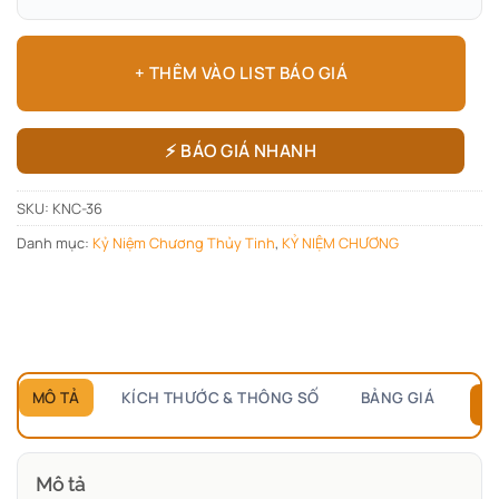
+ THÊM VÀO LIST BÁO GIÁ
⚡ BÁO GIÁ NHANH
SKU:
KNC-36
Danh mục:
Kỷ Niệm Chương Thủy Tinh
,
KỶ NIỆM CHƯƠNG
MÔ TẢ
KÍCH THƯỚC & THÔNG SỐ
BẢNG GIÁ
B
Mô tả