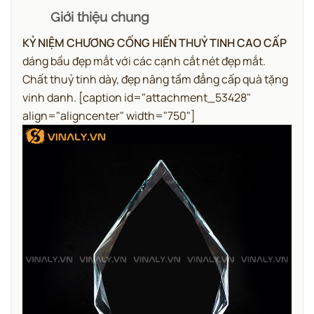
Giới thiệu chung
KỶ NIỆM CHƯƠNG CỐNG HIẾN THUỶ TINH CAO CẤP
dáng bầu đẹp mắt với các cạnh cắt nét đẹp mắt.
Chất thuỷ tinh dày, đẹp nâng tầm đẳng cấp quà tặng
vinh danh.
[caption id="attachment_53428"
align="aligncenter" width="750"]