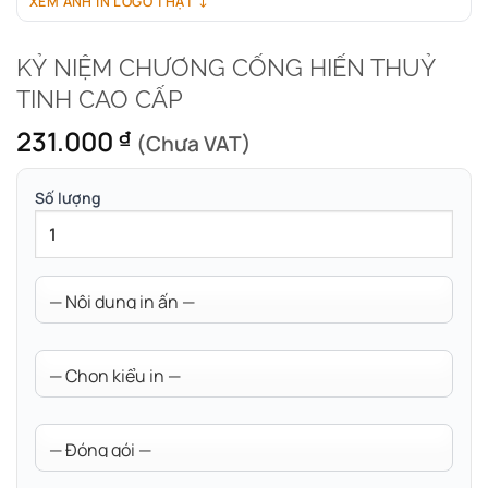
XEM ẢNH IN LOGO THẬT ↓
KỶ NIỆM CHƯƠNG CỐNG HIẾN THUỶ
TINH CAO CẤP
231.000
₫
(Chưa VAT)
Số lượng