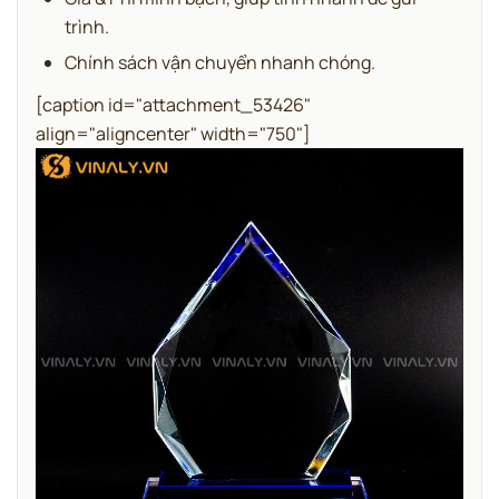
trình.
Chính sách vận chuyển nhanh chóng.
[caption id="attachment_53426"
align="aligncenter" width="750"]