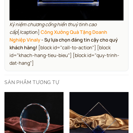
Kỷ niệm chương cống hiến thuỷ tinh cao
cấp
[/caption]
Công Xưởng Quà Tặng Doanh
Nghiệp Vinaly
- Sự lựa chọn đáng tin cậy cho quý
khách hàng!
[block id="call-to-action"] [block
id="khach-hang-tieu-bieu"] [block id="quy-trinh-
dat-hang"]
SẢN PHẨM TƯƠNG TỰ