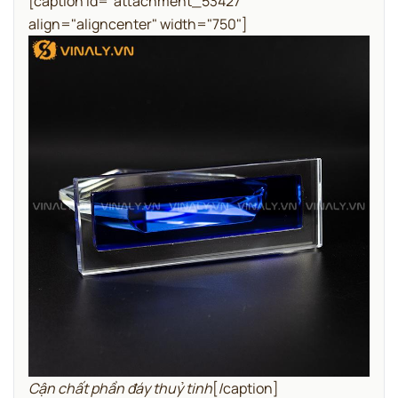
[caption id="attachment_53427"
align="aligncenter" width="750"]
Cận chất phần đáy thuỷ tinh
[/caption]