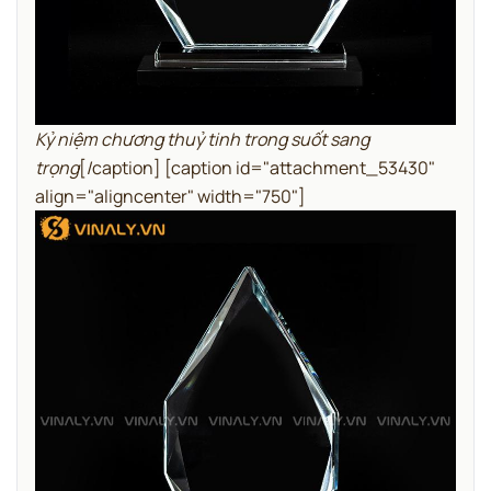
Kỷ niệm chương thuỷ tinh trong suốt sang
trọng
[/caption] [caption id="attachment_53430"
align="aligncenter" width="750"]