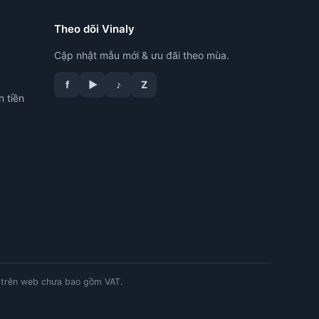
Theo dõi Vinaly
Cập nhật mẫu mới & ưu đãi theo mùa.
f
▶
♪
Z
n tiền
tư vấn công nghệ in
trên web chưa bao gồm VAT.