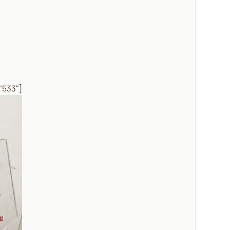
"533"]