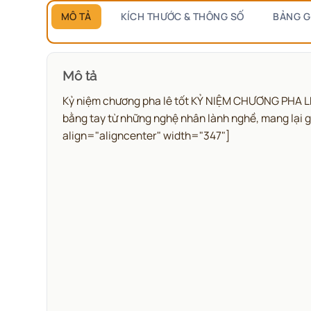
MÔ TẢ
KÍCH THƯỚC & THÔNG SỐ
BẢNG G
Mô tả
Kỷ niệm chương pha lê tốt KỶ NIỆM CHƯƠNG PHA LÊ 
bằng tay từ những nghệ nhân lành nghề, mang lại 
align="aligncenter" width="347"]