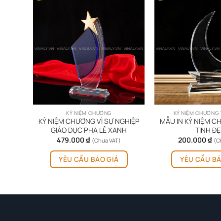
KỶ NIỆM CHƯƠNG
KỶ NIỆM CHƯƠNG 
 MÁU
KỶ NIỆM CHƯƠNG VÌ SỰ NGHIỆP
MẪU IN KỶ NIỆM 
TIM
GIÁO DỤC PHA LÊ XANH
TINH Đ
479.000
₫
200.000
₫
(Chưa VAT)
(C
YÊU CẦU BÁO GIÁ
YÊU CẦU BÁ