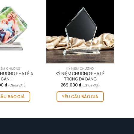
NIỆM CHƯƠNG
KỶ NIỆM CHƯƠNG
CHƯƠNG PHA LÊ 4
KỶ NIỆM CHƯƠNG PHA LÊ
CẠNH
TRONG ĐÁ BĂNG
00
₫
269.000
₫
(Chưa VAT)
(Chưa VAT)
CẦU BÁO GIÁ
YÊU CẦU BÁO GIÁ