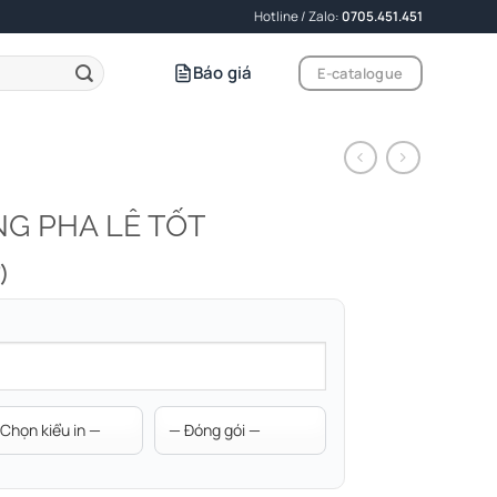
Hotline / Zalo:
0705.451.451
Báo giá
E-catalogue
G PHA LÊ TỐT
)