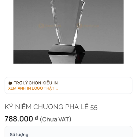
🖨
TRỢ LÝ CHỌN KIỂU IN
XEM ẢNH IN LOGO THẬT ↓
KỶ NIỆM CHƯƠNG PHA LÊ 55
788.000
₫
(Chưa VAT)
Số lượng