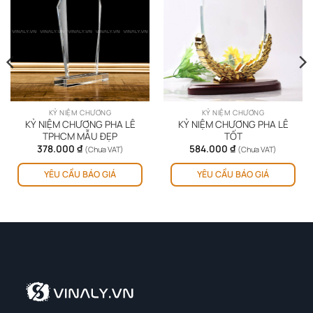
KỶ NIỆM CHƯƠNG
KỶ NIỆM CHƯƠNG
KỶ NIỆM CHƯƠNG PHA LÊ
KỶ NIỆM CHƯƠNG PHA LÊ
TPHCM MẪU ĐẸP
TỐT
378.000
₫
584.000
₫
(Chưa VAT)
(Chưa VAT)
YÊU CẦU BÁO GIÁ
YÊU CẦU BÁO GIÁ