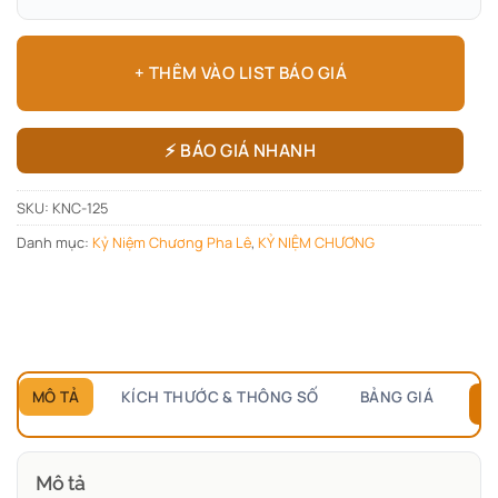
+ THÊM VÀO LIST BÁO GIÁ
⚡ BÁO GIÁ NHANH
SKU:
KNC-125
Danh mục:
Kỷ Niệm Chương Pha Lê
,
KỶ NIỆM CHƯƠNG
MÔ TẢ
KÍCH THƯỚC & THÔNG SỐ
BẢNG GIÁ
B
Mô tả