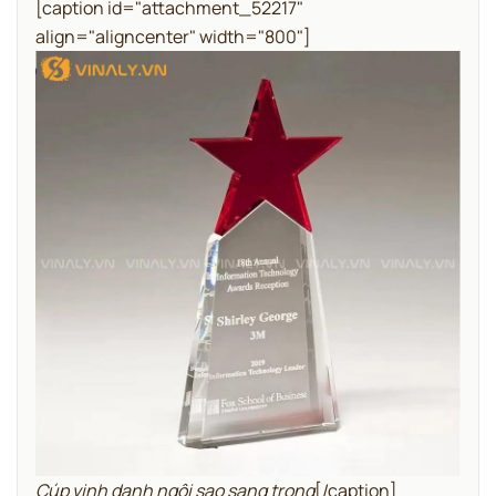
[caption id="attachment_52217"
align="aligncenter" width="800"]
Cúp vinh danh ngôi sao sang trọng
[/caption]