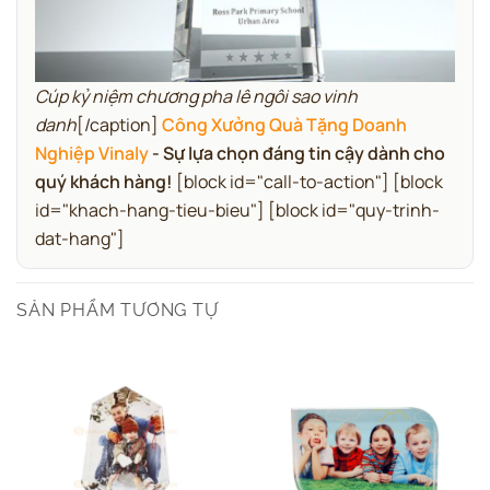
Cúp kỷ niệm chương pha lê ngôi sao vinh
danh
[/caption]
Công Xưởng Quà Tặng Doanh
Nghiệp Vinaly
- Sự lựa chọn đáng tin cậy dành cho
quý khách hàng!
[block id="call-to-action"] [block
id="khach-hang-tieu-bieu"] [block id="quy-trinh-
dat-hang"]
SẢN PHẨM TƯƠNG TỰ