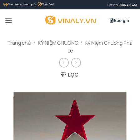
Bỏ
Giao hàng toàn quốc
Xuất VAT
Hotline:
0705.451.451
qua
nội
Báo giá
dung
Trang chủ
/
KỶ NIỆM CHƯƠNG
/
Kỷ Niệm Chương Pha
Lê
LỌC