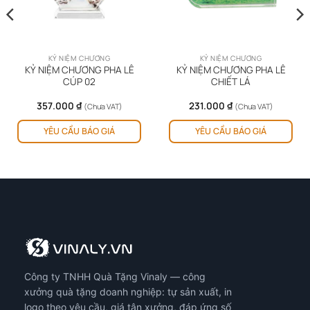
KỶ NIỆM CHƯƠNG
KỶ NIỆM CHƯƠNG
KỶ NIỆM CHƯƠNG PHA LÊ
KỶ NIỆM CHƯƠNG PHA LÊ
CÚP 02
CHIẾT LÁ
357.000
₫
231.000
₫
(Chưa VAT)
(Chưa VAT)
YÊU CẦU BÁO GIÁ
YÊU CẦU BÁO GIÁ
Công ty TNHH Quà Tặng Vinaly — công
xưởng quà tặng doanh nghiệp: tự sản xuất, in
logo theo yêu cầu, giá tận xưởng, đáp ứng số