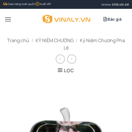
Bỏ
Giao hàng toàn quốc
Xuất VAT
Hotline:
0705.451.451
qua
nội
Báo giá
dung
Trang chủ
/
KỶ NIỆM CHƯƠNG
/
Kỷ Niệm Chương Pha
Lê
LỌC