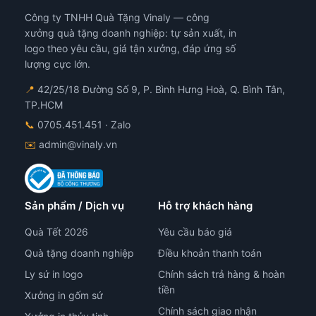
có
Công ty TNHH Quà Tặng Vinaly — công
thể
đượ
xưởng quà tặng doanh nghiệp: tự sản xuất, in
chọ
logo theo yêu cầu, giá tận xưởng, đáp ứng số
trê
lượng cực lớn.
tra
📍
42/25/18 Đường Số 9, P. Bình Hưng Hoà, Q. Bình Tân,
sản
TP.HCM
ph
📞
0705.451.451
· Zalo
✉️
admin@vinaly.vn
Sản phẩm / Dịch vụ
Hỗ trợ khách hàng
Quà Tết 2026
Yêu cầu báo giá
Quà tặng doanh nghiệp
Điều khoản thanh toán
Ly sứ in logo
Chính sách trả hàng & hoàn
tiền
Xưởng in gốm sứ
Chính sách giao nhận