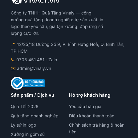
chọn
có
Công ty TNHH Quà Tặng Vinaly — công
thể
được
xưởng quà tặng doanh nghiệp: tự sản xuất, in
chọn
logo theo yêu cầu, giá tận xưởng, đáp ứng số
trên
lượng cực lớn.
trang
📍
42/25/18 Đường Số 9, P. Bình Hưng Hoà, Q. Bình Tân,
sản
TP.HCM
phẩm
📞
0705.451.451
· Zalo
✉️
admin@vinaly.vn
Sản phẩm / Dịch vụ
Hỗ trợ khách hàng
Quà Tết 2026
Yêu cầu báo giá
Quà tặng doanh nghiệp
Điều khoản thanh toán
Ly sứ in logo
Chính sách trả hàng & hoàn
tiền
Xưởng in gốm sứ