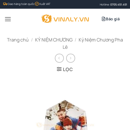
Bỏ
Giao hàng toàn quốc
Xuất VAT
Hotline:
0705.451.451
qua
nội
Báo giá
dung
Trang chủ
/
KỶ NIỆM CHƯƠNG
/
Kỷ Niệm Chương Pha
Lê
LỌC