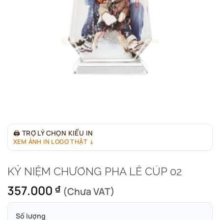
🖨
TRỢ LÝ CHỌN KIỂU IN
XEM ẢNH IN LOGO THẬT ↓
KỶ NIỆM CHƯƠNG PHA LÊ CÚP 02
357.000
₫
(Chưa VAT)
Số lượng