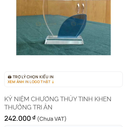
🖨
TRỢ LÝ CHỌN KIỂU IN
XEM ẢNH IN LOGO THẬT ↓
KỶ NIỆM CHƯƠNG THỦY TINH KHEN
THƯỞNG TRI ÂN
242.000
₫
(Chưa VAT)