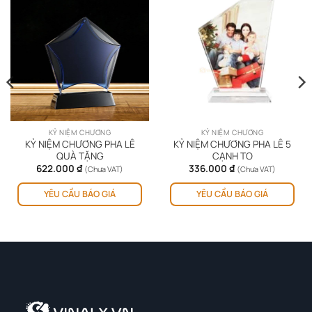
KỶ NIỆM CHƯƠNG
KỶ NIỆM CHƯƠNG
KỶ NIỆM CHƯƠNG PHA LÊ
KỶ NIỆM CHƯƠNG PHA LÊ 5
QUÀ TẶNG
CẠNH TO
622.000
₫
336.000
₫
(Chưa VAT)
(Chưa VAT)
YÊU CẦU BÁO GIÁ
YÊU CẦU BÁO GIÁ