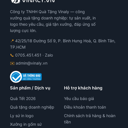
Công ty TNHH Quà Tặng Vinaly — công
xưởng quà tặng doanh nghiệp: tự sản xuất, in
logo theo yêu cầu, giá tận xưởng, đáp ứng số
lượng cực lớn.
📍
42/25/18 Đường Số 9, P. Bình Hưng Hoà, Q. Bình Tân,
TP.HCM
📞
0705.451.451
· Zalo
✉️
admin@vinaly.vn
Sản phẩm / Dịch vụ
Hỗ trợ khách hàng
Quà Tết 2026
Yêu cầu báo giá
Quà tặng doanh nghiệp
Điều khoản thanh toán
Ly sứ in logo
Chính sách trả hàng & hoàn
tiền
Xưởng in gốm sứ