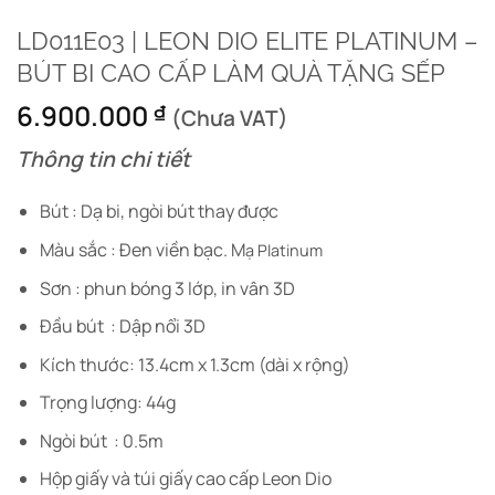
LD011E03 | LEON DIO ELITE PLATINUM –
BÚT BI CAO CẤP LÀM QUÀ TẶNG SẾP
6.900.000
₫
(Chưa VAT)
Thông tin chi tiết
Bút : Dạ bi, ngòi bút thay được
Màu sắc : Đen viền bạc. M
ạ Platinum
Sơn : phun bóng 3 lớp, in vân 3D
Đầu bút : Dập nổi 3D
Kích thước: 13.4cm x 1.3cm (dài x rộng)
Trọng lượng: 44g
Ngòi bút : 0.5m
Hộp giấy và túi giấy cao cấp Leon Dio