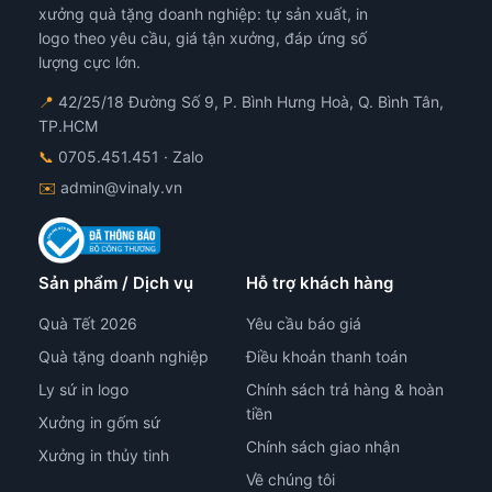
ược
được
xưởng quà tặng doanh nghiệp: tự sản xuất, in
họn
chọn
logo theo yêu cầu, giá tận xưởng, đáp ứng số
ên
trên
lượng cực lớn.
ang
trang
📍
42/25/18 Đường Số 9, P. Bình Hưng Hoà, Q. Bình Tân,
n
sản
TP.HCM
hẩm
phẩm
📞
0705.451.451
· Zalo
✉️
admin@vinaly.vn
Sản phẩm / Dịch vụ
Hỗ trợ khách hàng
Quà Tết 2026
Yêu cầu báo giá
Quà tặng doanh nghiệp
Điều khoản thanh toán
Ly sứ in logo
Chính sách trả hàng & hoàn
tiền
Xưởng in gốm sứ
Chính sách giao nhận
Xưởng in thủy tinh
Về chúng tôi