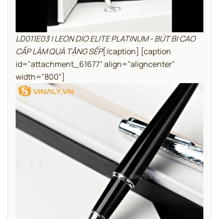
LD011E03 | LEON DIO ELITE PLATINUM - BÚT BI CAO
CẤP LÀM QUÀ TẶNG SẾP
[/caption] [caption
id="attachment_61677" align="aligncenter"
width="800"]