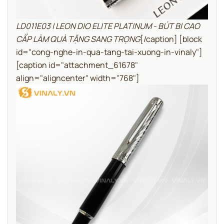
LD011E03 | LEON DIO ELITE PLATINUM - BÚT BI CAO
CẤP LÀM QUÀ TẶNG SANG TRỌNG
[/caption]
[block
id="cong-nghe-in-qua-tang-tai-xuong-in-vinaly"]
[caption id="attachment_61678"
align="aligncenter" width="768"]