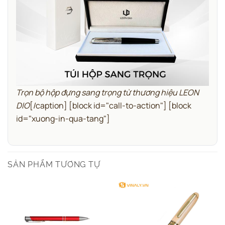
Trọn bộ hộp đựng sang trọng từ thương hiệu LEON
DIO
[/caption]
[block id="call-to-action"]
[block
id="xuong-in-qua-tang"]
SẢN PHẨM TƯƠNG TỰ