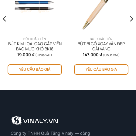
BÚT KHẮC TÊN
BÚT KHẮC TÊN
BÚT KIM LOẠI CAO CẤP VIỀN
BÚT BI GỖ XOAY VÂN ĐẸP
BẠC MỰC KHÔ BK18
CÀI VÀNG
g
19.000
₫
147.000
₫
(Chưa VAT)
(Chưa VAT)
ản
Sản
 ₫
YÊU CẦU BÁO GIÁ
YÊU CẦU BÁO GIÁ
hẩm
phẩm
 ₫
y
này
ó
có
iều
nhiều
ến
biến
ể.
thể.
ác
Các
y
tùy
họn
chọn
ó
có
Công ty TNHH Quà Tặng Vinaly — công
ể
thể