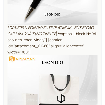
LD011E03 | LEON DIO ELITE PLATINUM - BÚT BI CAO
CẤP LÀM QUÀ TẶNG TINH TẾ
[/caption]
[block id="vi-
sao-nen-chon-vinaly"]
[caption
id="attachment_61680" align="aligncenter"
width="768"]