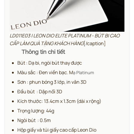
LD011E03 | LEON DIO ELITE PLATINUM - BÚT BI CAO
CẤP LÀM QUÀ TẶNG KHÁCH HÀNG
[/caption]
Thông tin chi tiết
Bút : Dạ bi, ngòi bút thay được
Màu sắc : Đen viền bạc. M
ạ Platinum
Sơn : phun bóng 3 lớp, in vân 3D
Đầu bút : Dập nổi 3D
Kích thước: 13.4cm x 1.3cm (dài x rộng)
Trọng lượng: 44g
Ngòi bút : 0.5m
Hộp giấy và túi giấy cao cấp Leon Dio