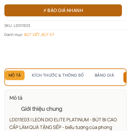
⚡ BÁO GIÁ NHANH
SKU:
LD011E03
Danh mục:
BÚT VIẾT
,
BÚT KÝ
MÔ TẢ
KÍCH THƯỚC & THÔNG SỐ
BẢNG GIÁ
B
Mô tả
Giới thiệu chung
LD011E03 | LEON DIO ELITE PLATINUM - BÚT BI CAO
CẤP LÀM QUÀ TẶNG SẾP - biểu tượng của phong