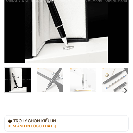
🖨
TRỢ LÝ CHỌN KIỂU IN
XEM ẢNH IN LOGO THẬT ↓