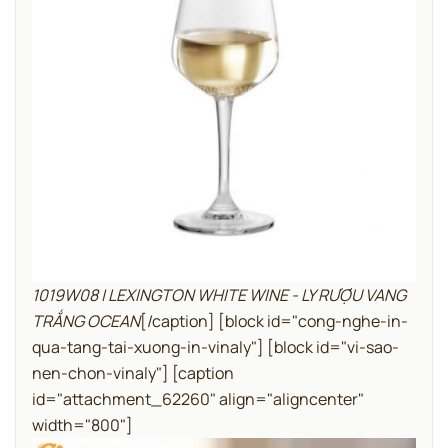
1019W08 | LEXINGTON WHITE WINE - LY RƯỢU VANG
TRẮNG OCEAN
[/caption]
[block id="cong-nghe-in-
qua-tang-tai-xuong-in-vinaly"]
[block id="vi-sao-
nen-chon-vinaly"]
[caption
id="attachment_62260" align="aligncenter"
width="800"]