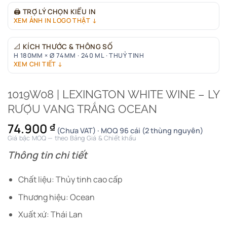
🖨
TRỢ LÝ CHỌN KIỂU IN
XEM ẢNH IN LOGO THẬT ↓
📐
KÍCH THƯỚC & THÔNG SỐ
H 180MM × Ø 74MM · 240 ML · THUỶ TINH
XEM CHI TIẾT ↓
1019W08 | LEXINGTON WHITE WINE – LY
RƯỢU VANG TRẮNG OCEAN
74.900
₫
(Chưa VAT) · MOQ 96 cái (2 thùng nguyên)
Giá bậc MOQ — theo Bảng Giá & Chiết khấu
Thông tin chi tiết
Chất liệu: Thủy tinh cao cấp
Thương hiệu: Ocean
Xuất xứ: Thái Lan