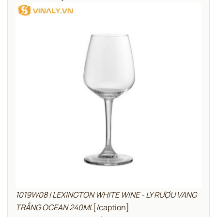
1019W08 | LEXINGTON WHITE WINE - LY RƯỢU VANG
TRẮNG OCEAN 240ML
[/caption]