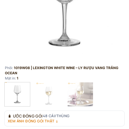
Phôi:
1019W08 | LEXINGTON WHITE WINE – LY RƯỢU VANG TRẮNG
OCEAN
Mặt in:
1
🧳
ƯỚC ĐÓNG GÓI
48 CÁI/THÙNG
XEM ẢNH ĐÓNG GÓI THẬT ↓