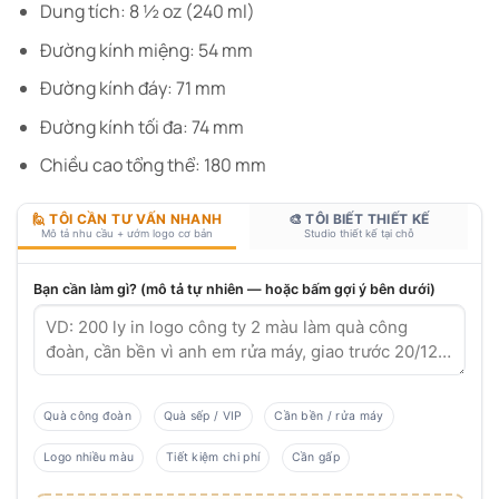
Dung tích: 8 ½ oz (240 ml)
Đường kính miệng: 54 mm
Đường kính đáy: 71 mm
Đường kính tối đa: 74 mm
Chiều cao tổng thể: 180 mm
🙋 TÔI CẦN TƯ VẤN NHANH
🎨 TÔI BIẾT THIẾT KẾ
Mô tả nhu cầu + ướm logo cơ bản
Studio thiết kế tại chỗ
Bạn cần làm gì? (mô tả tự nhiên — hoặc bấm gợi ý bên dưới)
Quà công đoàn
Quà sếp / VIP
Cần bền / rửa máy
Logo nhiều màu
Tiết kiệm chi phí
Cần gấp