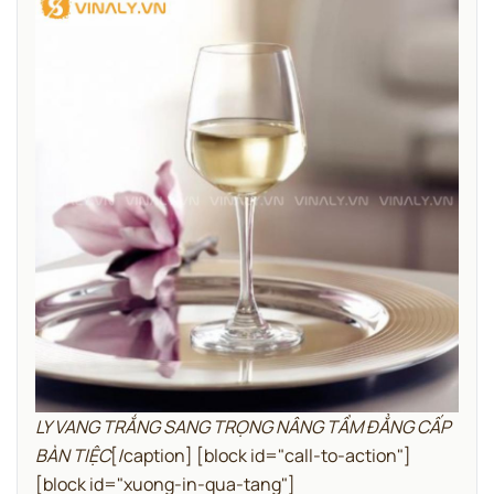
LY VANG TRẮNG SANG TRỌNG NÂNG TẦM ĐẲNG CẤP
BÀN TIỆC
[/caption]
[block id="call-to-action"]
[block id="xuong-in-qua-tang"]