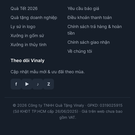
Quà Tết 2026
Yêu cầu báo giá
Quà tặng doanh nghiệp
Điều khoản thanh toán
Ly sứ in logo
Chính sách trả hàng & hoàn
tiền
Xưởng in gốm sứ
Chính sách giao nhận
Xưởng in thủy tinh
Về chúng tôi
Theo dõi Vinaly
Cập nhật mẫu mới & ưu đãi theo mùa.
tư vấn công nghệ in
f
▶
♪
Z
© 2026 Công ty TNHH Quà Tặng Vinaly · GPKD: 0319025915
(Sở KHĐT TP.HCM cấp 26/06/2025) · Giá trên web chưa bao
gồm VAT.