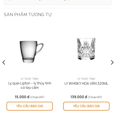
SẢN PHẨM TƯƠNG TỰ
LY THỦY TINH
LY THỦY TINH
Ly quai Lipton – ly thủy tinh
LY WHISKY HOA VĂN 320ML
có tay cầm
15.000
₫
139.000
₫
(Chưa VAT)
(Chưa VAT)
YÊU CẦU BÁO GIÁ
YÊU CẦU BÁO GIÁ