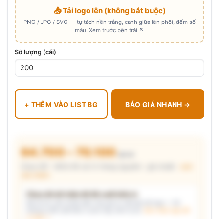
📤 Tải logo lên (không bắt buộc)
PNG / JPG / SVG — tự tách nền trắng, canh giữa lên phôi, đếm số
màu. Xem trước bên trái ↖
Số lượng (cái)
+ THÊM VÀO LIST BG
BÁO GIÁ NHANH →
64.700 – 70.100
₫/cái
Chưa VAT · MOQ 96 cái (2 thùng nguyên) · giá chuẩn ·
xem
cấu thành
Chưa đủ dữ kiện để đề xuất kiểu in
Mô tả nhu cầu (hoặc bấm chip gợi ý) và/hoặc tải logo — hệ
thống tự đề xuất kiểu in phù hợp, kèm lý do.
Xem mẫu logo đã
in thật →