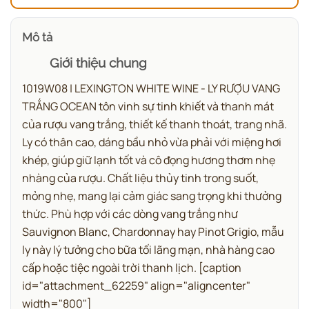
Mô tả
Giới thiệu chung
1019W08 | LEXINGTON WHITE WINE - LY RƯỢU VANG
TRẮNG OCEAN tôn vinh sự tinh khiết và thanh mát
của rượu vang trắng, thiết kế thanh thoát, trang nhã.
Ly có thân cao, dáng bầu nhỏ vừa phải với miệng hơi
khép, giúp giữ lạnh tốt và cô đọng hương thơm nhẹ
nhàng của rượu. Chất liệu thủy tinh trong suốt,
mỏng nhẹ, mang lại cảm giác sang trọng khi thưởng
thức. Phù hợp với các dòng vang trắng như
Sauvignon Blanc, Chardonnay hay Pinot Grigio, mẫu
ly này lý tưởng cho bữa tối lãng mạn, nhà hàng cao
cấp hoặc tiệc ngoài trời thanh lịch.
[caption
id="attachment_62259" align="aligncenter"
width="800"]