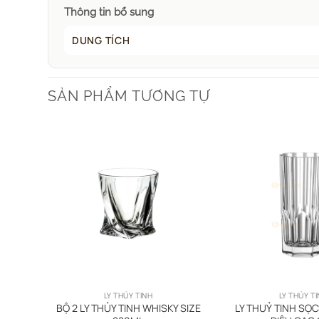
Thông tin bổ sung
DUNG TÍCH
SẢN PHẨM TƯƠNG TỰ
U
LY THỦY TINH
LY THỦY T
BỘ 2 LY THỦY TINH WHISKY SIZE
LY THUỶ TINH SỌ
00ML