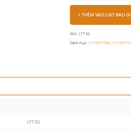
+ THÊM VÀO LIST BÁO G
SKU:
LTT-32
Danh mục:
LY THỦY TINH
,
LY THỦY T
LTT-32