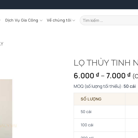
Tìm
Dịch Vụ Gia Công
Về chúng tôi
kiếm:
ẬY
LỌ THỦY TINH 
K
6.000
–
7.000
₫
₫
(
gi
MOQ (số lượng tối thiểu):
50 cái
từ
6.
SỐ LƯỢNG
đ
7.
50 cái
100 cái