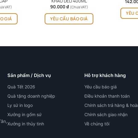
 CẤP
KHẨU DELI 400ML
142.0
90.000
₫
ưa VAT)
(Chưa VAT)
YÊU 
O GIÁ
YÊU CẦU BÁO GIÁ
Sản phẩm / Dịch vụ
Hỗ trợ khách hàng
Quà Tết 2026
Yêu cầu báo giá
Quà tặng doanh nghiệp
Điều khoản thanh toán
Ly sứ in logo
Chính sách trả hàng & hoà
Xưởng in gốm sứ
Chính sách giao nhận
Tân,
Xưởng in thủy tinh
Về chúng tôi