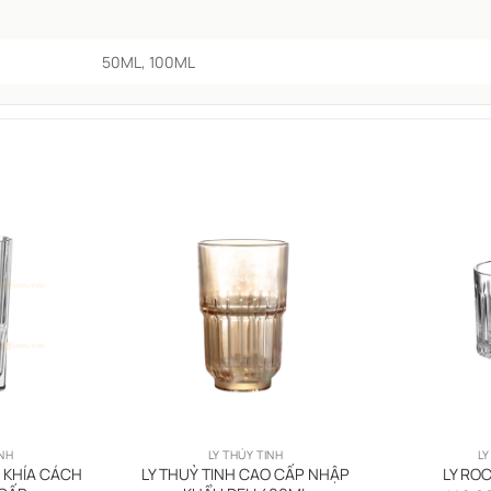
50ML, 100ML
INH
LY THỦY TINH
LY
C KHÍA CÁCH
LY THUỶ TINH CAO CẤP NHẬP
LY ROC