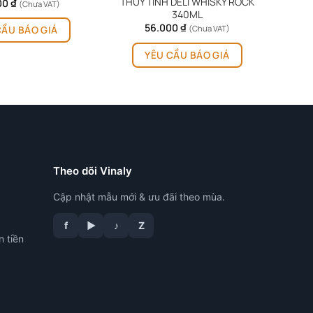
THỦY TINH DELI WHISKY ROCK
00
₫
(Chưa VAT)
340ML
56.000
₫
(Chưa VAT)
CẦU BÁO GIÁ
YÊU CẦU BÁO GIÁ
Theo dõi Vinaly
Cập nhật mẫu mới & ưu đãi theo mùa.
f
▶
♪
Z
n tiền