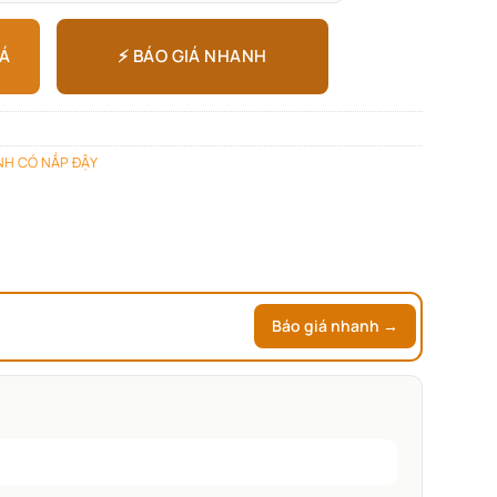
⚡ BÁO GIÁ NHANH
IÁ
INH CÓ NẮP ĐẬY
Báo giá nhanh →