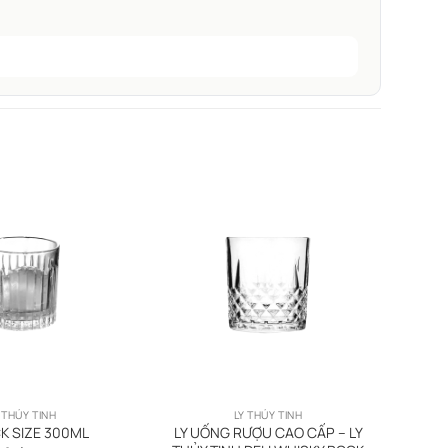
 THỦY TINH
LY THỦY TINH
LY UỐNG RƯỢU CAO CẤP – LY
K SIZE 300ML