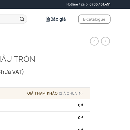
Hotline / Zalo:
0705.451.451
Báo giá
E-catalogue
NÂU TRÒN
hoảng
Chưa VAT)
á:
000 ₫
GIÁ THAM KHẢO
(GIÁ CHƯA IN)
ến
000 ₫
0
₫
0
₫
₫