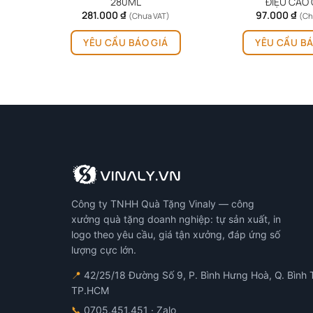
280ML
ĐIỆU CAO
281.000
₫
97.000
₫
(Chưa VAT)
(Ch
YÊU CẦU BÁO GIÁ
YÊU CẦU BÁ
Công ty TNHH Quà Tặng Vinaly — công
xưởng quà tặng doanh nghiệp: tự sản xuất, in
logo theo yêu cầu, giá tận xưởng, đáp ứng số
lượng cực lớn.
📍
42/25/18 Đường Số 9, P. Bình Hưng Hoà, Q. Bình 
TP.HCM
📞
0705.451.451
· Zalo