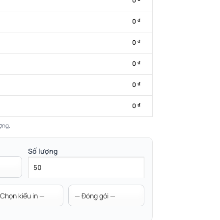
0
0
₫
0
₫
0
₫
0
₫
0
₫
ợng.
Số lượng