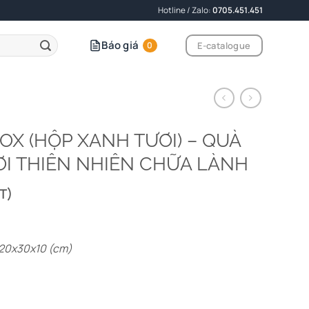
Hotline / Zalo:
0705.451.451
Báo giá
E-catalogue
0
BOX (HỘP XANH TƯƠI) – QUÀ
I THIÊN NHIÊN CHỮA LÀNH
T)
 20x30x10 (cm)