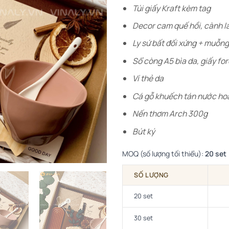
Túi giấy Kraft kèm tag
Decor cam quế hồi, cành l
Ly sứ bất đối xứng + muỗng
Sổ còng A5 bìa da, giấy fo
Ví thẻ da
Cá gỗ khuếch tán nước ho
Nến thơm Arch 300g
Bút ký
MOQ (số lượng tối thiểu):
20 set
SỐ LƯỢNG
20 set
30 set