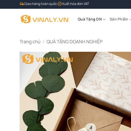
Bỏ
Giao hàng toàn quốc
Xuất hóa đơn VAT
qua
nội
Quà Tặng DN
Sản Phẩm
dung
Trang chủ
/
QUÀ TẶNG DOANH NGHIỆP