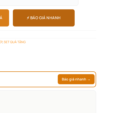
⚡ BÁO GIÁ NHANH
IÁ
ỆP
,
SET QUÀ TẶNG
Báo giá nhanh →