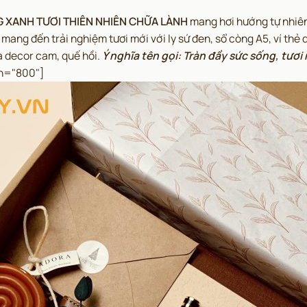
NG XANH TƯƠI THIÊN NHIÊN CHỮA LÀNH
mang hơi hướng tự nhiên
mang đến trải nghiệm tươi mới với ly sứ đen, sổ còng A5, ví thẻ d
và decor cam, quế hồi.
Ý nghĩa tên gọi: Tràn đầy sức sống, tươi
th="800"]