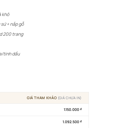
á khô
 sứ + nắp gỗ
rd 200 trang
a/tinh dầu
GIÁ THAM KHẢO
(GIÁ CHƯA IN)
1.150.000
₫
1.092.500
₫