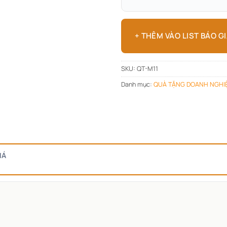
+ THÊM VÀO LIST BÁO G
SKU:
QT-M11
Danh mục:
QUÀ TẶNG DOANH NGHI
IÁ