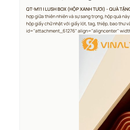
QT-M11 | LUSH BOX (HỘP XANH TƯƠI) - QUÀ TẶ
hợp giữa thiên nhiên và sự sang trọng, hộp quà này 
hộp giấy chữ nhật với giấy lót, tag, thiệp, bao thư 
id="attachment_61276" align="aligncenter" wid