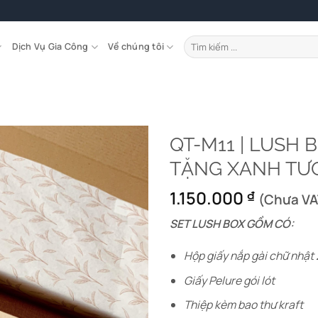
Tìm
Dịch Vụ Gia Công
Về chúng tôi
kiếm:
QT-M11 | LUSH 
TẶNG XANH TƯƠ
1.150.000
₫
(Chưa VA
SET LUSH BOX GỒM CÓ:
Hộp giấy nắp gài chữ nhật
Giấy Pelure gói lót
Thiệp kèm bao thư kraft