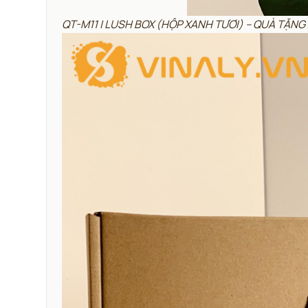
QT-M11 | LUSH BOX (HỘP XANH TƯƠI) – QUÀ TẶNG