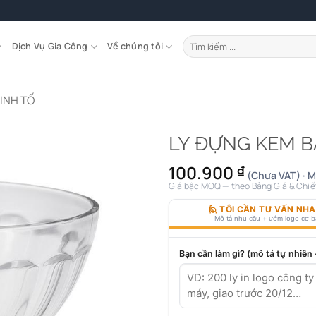
Tìm
Dịch Vụ Gia Công
Về chúng tôi
kiếm:
SINH TỐ
LY ĐỰNG KEM B
100.900
₫
(Chưa VAT) · M
Giá bậc MOQ — theo Bảng Giá & Chiế
🙋 TÔI CẦN TƯ VẤN NH
Mô tả nhu cầu + ướm logo cơ 
Bạn cần làm gì? (mô tả tự nhiên