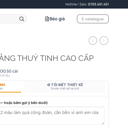
Hotline / Zalo:
0705.451.451
Báo giá
E-catalogue
ẰNG THUỶ TINH CAO CẤP
OQ 50 cái
t khấu
ANH
🎨 TÔI BIẾT THIẾT KẾ
bản
Studio thiết kế tại chỗ
 — hoặc bấm gợi ý bên dưới)