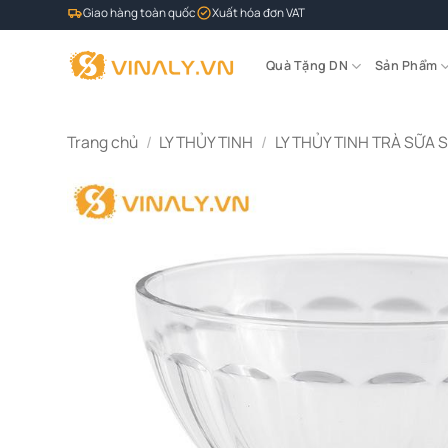
Bỏ
Giao hàng toàn quốc
Xuất hóa đơn VAT
qua
nội
Quà Tặng DN
Sản Phẩm
dung
Trang chủ
/
LY THỦY TINH
/
LY THỦY TINH TRÀ SỮA 