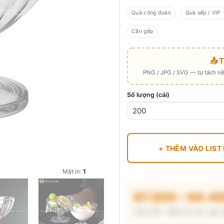
Quà công đoàn
Quà sếp / VIP
Cần gấp
📤 
PNG / JPG / SVG — tự tách nền
Số lượng (cái)
+ THÊM VÀO LIST
Mặt in:
1
87.200 – 94.4
Chưa VAT · MOQ 50 cái · giá 