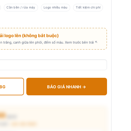
Cần bền / rửa máy
Logo nhiều màu
Tiết kiệm chi phí
Tải logo lên (không bắt buộc)
 trắng, canh giữa lên phôi, đếm số màu. Xem trước bên trái ↖
 BG
BÁO GIÁ NHANH →
00
₫/cái
chuẩn ·
xem cấu thành