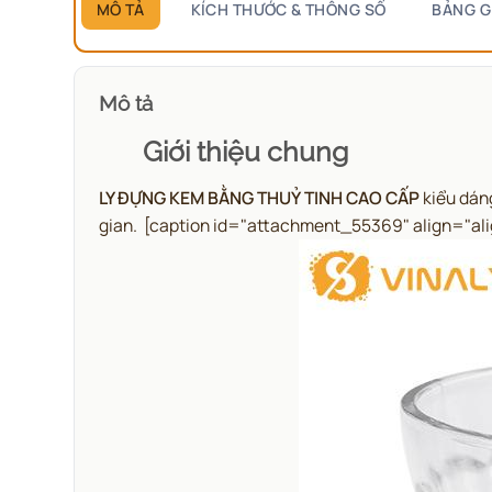
MÔ TẢ
KÍCH THƯỚC & THÔNG SỐ
BẢNG G
Mô tả
Giới thiệu chung
LY ĐỰNG KEM BẰNG THUỶ TINH CAO CẤP
kiểu dán
gian.
[caption id="attachment_55369" align="al