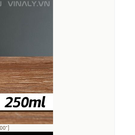
800"]