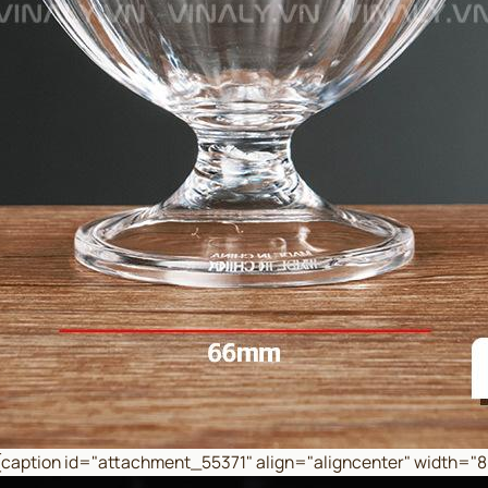
 [caption id="attachment_55371" align="aligncenter" width="