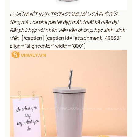
LY GIỮ NHIỆT INOX TRƠN 550ML MÀU CÀ PHÊ SỮA
tông màu cà phê pastel đẹp mắt, thiết kế hiện đại.
Rất phù hợp với nhân viên văn phòng, học sinh, sinh
viên.
[/caption] [caption id="attachment_49530"
align="aligncenter" width="800"]