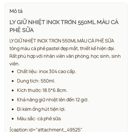
Mô tả
LY GIỮ NHIỆT INOX TRƠN 550ML MÀU CÀ
PHÊ SỮA
LY GIỮ NHIỆT INOX TRƠN 550ML MÀU CÀ PHÊ SỮA
tông màu cà phê pastel đẹp mắt, thiết kế hiện đại.
Rất phù hợp với nhân viên văn phòng, học sinh, sinh
viên.
Chất liệu: inox 304 cao cấp.
Dung tích: 550ml.
Kích thước:18.5*6.8cm.
Khả năng giữ nhiệt lên đến 12 giờ.
Đi kèm ống hút tiện lợi.
Màu sắc: cà phê sữa.
[caption id="attachment_49525"