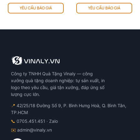
ản
Sản
00 ₫
YÊU CẦU BÁO GIÁ
YÊU CẦU BÁO GIÁ
hẩm
phẩm
00 ₫
y
này
ó
có
iều
nhiều
ến
biến
ể.
thể.
ác
Các
y
tùy
họn
chọn
ó
có
Công ty TNHH Quà Tặng Vinaly — công
ể
thể
ược
được
xưởng quà tặng doanh nghiệp: tự sản xuất, in
họn
chọn
logo theo yêu cầu, giá tận xưởng, đáp ứng số
ên
trên
lượng cực lớn.
ang
trang
📍
42/25/18 Đường Số 9, P. Bình Hưng Hoà, Q. Bình Tân,
n
sản
TP.HCM
hẩm
phẩm
📞
0705.451.451
· Zalo
✉️
admin@vinaly.vn