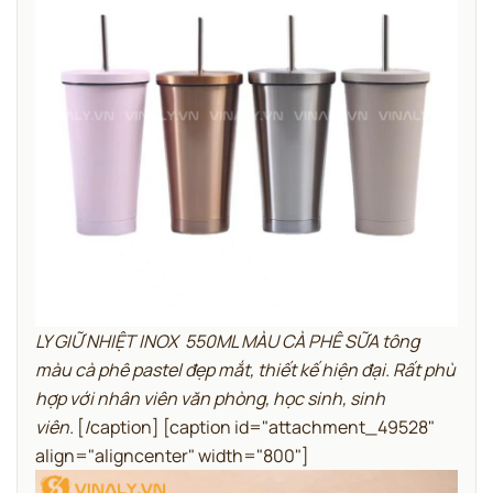
LY GIỮ NHIỆT INOX 550ML MÀU CÀ PHÊ SỮA tông
màu cà phê pastel đẹp mắt, thiết kế hiện đại. Rất phù
hợp với nhân viên văn phòng, học sinh, sinh
viên.
[/caption] [caption id="attachment_49528"
align="aligncenter" width="800"]