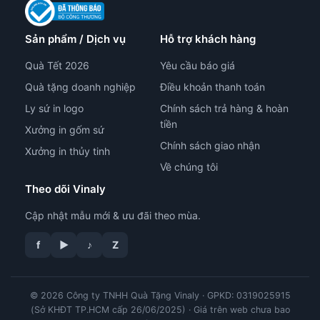
Sản phẩm / Dịch vụ
Hỗ trợ khách hàng
Quà Tết 2026
Yêu cầu báo giá
Quà tặng doanh nghiệp
Điều khoản thanh toán
Ly sứ in logo
Chính sách trả hàng & hoàn
tiền
Xưởng in gốm sứ
Chính sách giao nhận
Xưởng in thủy tinh
Về chúng tôi
Theo dõi Vinaly
Cập nhật mẫu mới & ưu đãi theo mùa.
f
▶
♪
Z
tư vấn công nghệ in
© 2026 Công ty TNHH Quà Tặng Vinaly · GPKD: 0319025915
(Sở KHĐT TP.HCM cấp 26/06/2025) · Giá trên web chưa bao