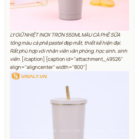
LY GIỮ NHIỆT INOX TRƠN 550ML MÀU CÀ PHÊ SỮA
tông màu cà phê pastel đẹp mắt, thiết kế hiện đại.
Rất phù hợp với nhân viên văn phòng, học sinh, sinh
viên.
[/caption] [caption id="attachment_49526"
align="aligncenter" width="800"]