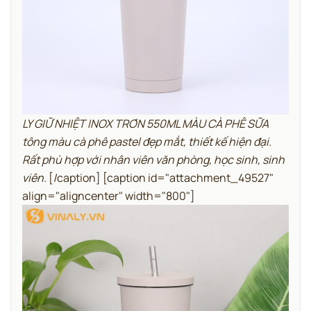
LY GIỮ NHIỆT INOX TRƠN 550ML MÀU CÀ PHÊ SỮA
tông màu cà phê pastel đẹp mắt, thiết kế hiện đại.
Rất phù hợp với nhân viên văn phòng, học sinh, sinh
viên.
[/caption] [caption id="attachment_49527"
align="aligncenter" width="800"]