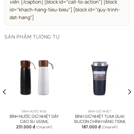
viên.
[/caption]
[block id="call-to-action"]
[block
id="khach-hang-tieu-bieu"]
[block id="quy-trinh-
dat-hang"]
SẢN PHẨM TƯƠNG TỰ
BÌNH NƯỚC INOX
BÌNH GIỮ NHIỆT
BÌNH NƯỚC GIỮ NHIỆT DÂY
BÌNH GIỮ NHIỆT TUMI QUAI
CAO SU 450ML
SILICON CHÍNH HÃNG 710ML
ng
231.000
₫
187.000
₫
(Chưa VAT)
(Chưa VAT)