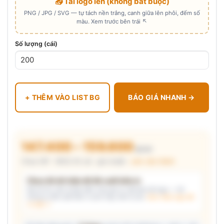
📤 Tải logo lên (không bắt buộc)
PNG / JPG / SVG — tự tách nền trắng, canh giữa lên phôi, đếm số
màu. Xem trước bên trái ↖
Số lượng (cái)
+ THÊM VÀO LIST BG
BÁO GIÁ NHANH →
147.400 – 159.600
₫/cái
Chưa VAT · MOQ 50 cái · giá chuẩn ·
xem cấu thành
Chưa đủ dữ kiện để đề xuất kiểu in
Mô tả nhu cầu (hoặc bấm chip gợi ý) và/hoặc tải logo — hệ
thống tự đề xuất kiểu in phù hợp, kèm lý do.
Xem mẫu logo đã
in thật →