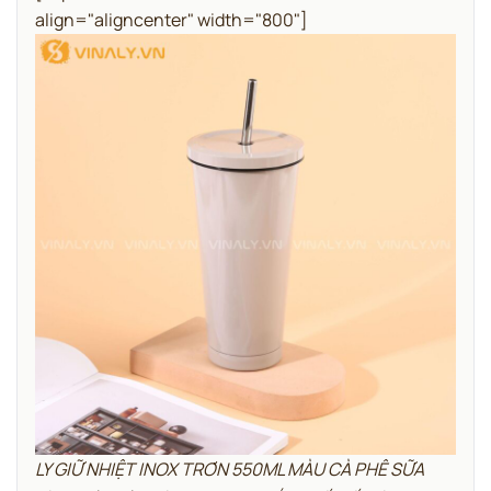
align="aligncenter" width="800"]
LY GIỮ NHIỆT INOX TRƠN 550ML MÀU CÀ PHÊ SỮA