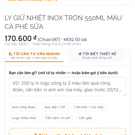
LY GIỮ NHIỆT INOX TRƠN 550ML MÀU
CÀ PHÊ SỮA
170.600
₫
(Chưa VAT) · MOQ 50 cái
Giá bậc MOQ — theo Bảng Giá & Chiết khấu
🙋 TÔI CẦN TƯ VẤN NHANH
🎨 TÔI BIẾT THIẾT KẾ
Mô tả nhu cầu + ướm logo cơ bản
Studio thiết kế tại chỗ
Bạn cần làm gì? (mô tả tự nhiên — hoặc bấm gợi ý bên dưới)
Quà công đoàn
Quà sếp / VIP
Cần bền / rửa máy
Logo nhiều màu
Tiết kiệm chi phí
Cần gấp