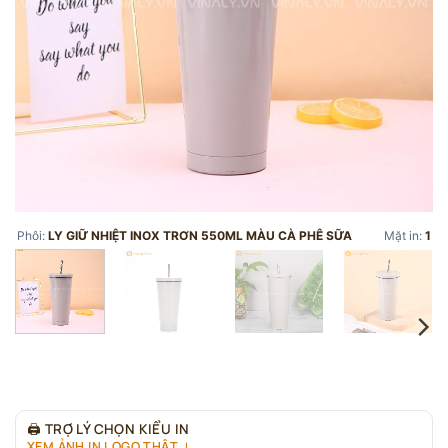
Phôi:
LY GIỮ NHIỆT INOX TRƠN 550ML MÀU CÀ PHÊ SỮA
Mặt in:
1
🖨
TRỢ LÝ CHỌN KIỂU IN
XEM ẢNH IN LOGO THẬT ↓