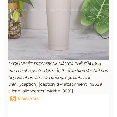
LY GIỮ NHIỆT TRƠN 550ML MÀU CÀ PHÊ SỮA tông
màu cà phê pastel đẹp mắt, thiết kế hiện đại. Rất phù
hợp với nhân viên văn phòng, học sinh, sinh
viên.
[/caption] [caption id="attachment_49529"
align="aligncenter" width="800"]