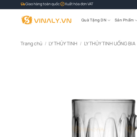
Bỏ
Giao hàng toàn quốc
Xuất hóa đơn VAT
qua
nội
Quà Tặng DN
Sản Phẩm
dung
Trang chủ
/
LY THỦY TINH
/
LY THỦY TINH UỐNG BIA