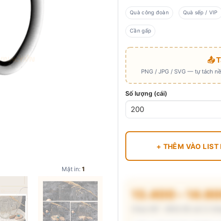
Quà công đoàn
Quà sếp / VIP
Cần gấp
📤 
PNG / JPG / SVG — tự tách nền
Số lượng (cái)
+ THÊM VÀO LIST
Mặt in:
1
13.400 – 14.6
Chưa VAT · MOQ 96 cái (2 thù