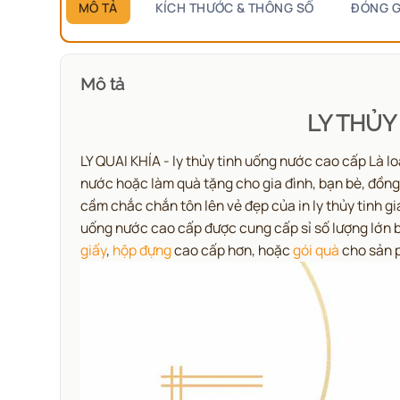
MÔ TẢ
KÍCH THƯỚC & THÔNG SỐ
ĐÓNG G
Mô tả
LY THỦY
LY QUAI KHÍA -
ly thủy tinh uống nước cao cấp
Là lo
nước hoặc làm quà tặng cho gia đình, bạn bè, đồng 
cầm chắc chắn tôn lên vẻ đẹp của
in ly thủy tinh gi
uống nước cao cấp
được cung cấp sỉ số lượng lớn
giấy
,
hộp đựng
cao cấp hơn, hoặc
gói quà
cho sản 