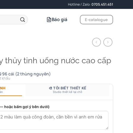
Hotline / Zalo:
0705.451.451
Báo giá
E-catalogue
y thủy tinh uống nước cao cấp
 96 cái (2 thùng nguyên)
t khấu
ANH
🎨 TÔI BIẾT THIẾT KẾ
bản
Studio thiết kế tại chỗ
 — hoặc bấm gợi ý bên dưới)