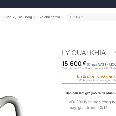
Tìm
Dịch Vụ Gia Công
Về chúng tôi
kiếm:
LY QUAI KHÍA – l
15.600
₫
(Chưa VAT) · MOQ
Giá bậc MOQ — theo Bảng Giá & Chiế
🙋 TÔI CẦN TƯ VẤN NH
Mô tả nhu cầu + ướm logo cơ 
Bạn cần làm gì? (mô tả tự nhiên