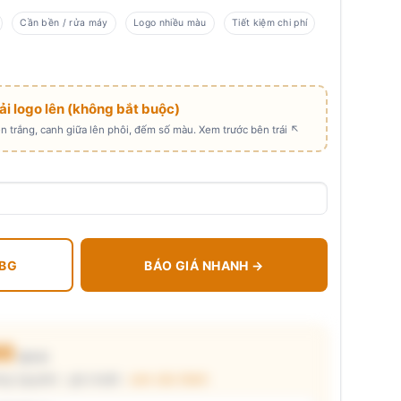
Cần bền / rửa máy
Logo nhiều màu
Tiết kiệm chi phí
Tải logo lên (không bắt buộc)
 trắng, canh giữa lên phôi, đếm số màu. Xem trước bên trái ↖
 BG
BÁO GIÁ NHANH →
00
₫/cái
ng nguyên) · giá chuẩn ·
xem cấu thành