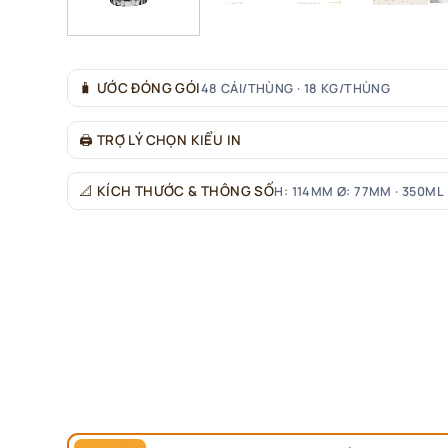
🧳
ƯỚC ĐÓNG GÓI
48 CÁI/THÙNG · 18 KG/THÙNG
🖨
TRỢ LÝ CHỌN KIỂU IN
📐
KÍCH THƯỚC & THÔNG SỐ
H: 114MM Ø: 77MM · 350ML