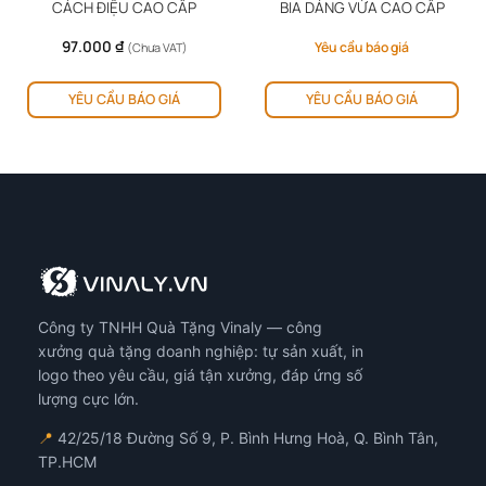
CÁCH ĐIỆU CAO CẤP
BIA DÁNG VỪA CAO CẤP
97.000
₫
Yêu cầu báo giá
(Chưa VAT)
YÊU CẦU BÁO GIÁ
YÊU CẦU BÁO GIÁ
Công ty TNHH Quà Tặng Vinaly — công
xưởng quà tặng doanh nghiệp: tự sản xuất, in
logo theo yêu cầu, giá tận xưởng, đáp ứng số
lượng cực lớn.
📍
42/25/18 Đường Số 9, P. Bình Hưng Hoà, Q. Bình Tân,
TP.HCM