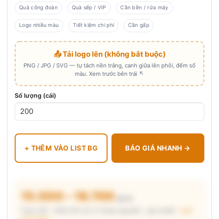
Quà công đoàn
Quà sếp / VIP
Cần bền / rửa máy
Logo nhiều màu
Tiết kiệm chi phí
Cần gấp
📤 Tải logo lên (không bắt buộc)
PNG / JPG / SVG — tự tách nền trắng, canh giữa lên phôi, đếm số
màu. Xem trước bên trái ↖
Số lượng (cái)
+ THÊM VÀO LIST BG
BÁO GIÁ NHANH →
15.500 – 16.700
₫/cái
Chưa VAT · MOQ 96 cái (2 thùng nguyên) · giá chuẩn ·
xem