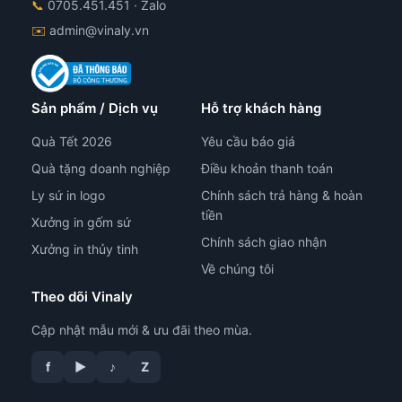
📞
0705.451.451
· Zalo
✉️
admin@vinaly.vn
Sản phẩm / Dịch vụ
Hỗ trợ khách hàng
Quà Tết 2026
Yêu cầu báo giá
Quà tặng doanh nghiệp
Điều khoản thanh toán
Ly sứ in logo
Chính sách trả hàng & hoàn
tiền
Xưởng in gốm sứ
Chính sách giao nhận
Xưởng in thủy tinh
Về chúng tôi
Theo dõi Vinaly
Cập nhật mẫu mới & ưu đãi theo mùa.
tư vấn công nghệ in
f
▶
♪
Z