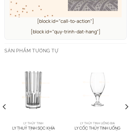
[block id="call-to-action"]
[block id="quy-trinh-dat-hang"]
SẢN PHẨM TƯƠNG TỰ
LY THỦY TINH
LY THỦY TINH UỐNG BIA
LY THUỶ TINH SỌC KHÍA
LY CỐC THỦY TINH UỐNG