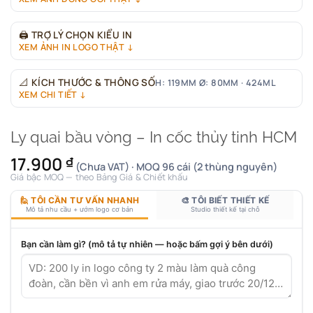
🖨
TRỢ LÝ CHỌN KIỂU IN
XEM ẢNH IN LOGO THẬT ↓
📐
KÍCH THƯỚC & THÔNG SỐ
H: 119MM Ø: 80MM · 424ML
XEM CHI TIẾT ↓
Ly quai bầu vòng – In cốc thủy tinh HCM
17.900
₫
(Chưa VAT) · MOQ 96 cái (2 thùng nguyên)
Giá bậc MOQ — theo Bảng Giá & Chiết khấu
🙋 TÔI CẦN TƯ VẤN NHANH
🎨 TÔI BIẾT THIẾT KẾ
Mô tả nhu cầu + ướm logo cơ bản
Studio thiết kế tại chỗ
Bạn cần làm gì? (mô tả tự nhiên — hoặc bấm gợi ý bên dưới)