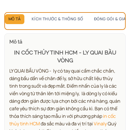
MÔ TẢ
KÍCH THƯỚC & THÔNG SỐ
ĐÓNG GÓI & GIAO
Mô tả
IN CỐC THỦY TINH HCM - LY QUAI BẦU
VÒNG
LY QUAI BẦU VÒNG - ly có tay quai cầm chắc chắn,
dáng bầu dần về chân đế ly, sở hữu chất liệu thủy
tinh trong suốt và đẹp mắt. Điểm nhấn của ly là các
viền vòng từ thân lên tới miệng ly, là dòng ly có kiểu
dáng đơn giản được lựa chọn bởi các nhà hàng, quán
cafe yêu thích sự đơn giản không cầu kì.
Bạn có thể
thỏa thích sáng tạo mẫu in với phương pháp
in cốc
thủy tinh HCM
đa sắc màu và đa vị trí tại
Vinaly
Quý