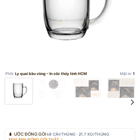
Phôi:
Ly quai bầu vòng – In cốc thủy tinh HCM
Mặt in:
1
🧳
ƯỚC ĐÓNG GÓI
48 CÁI/THÙNG · 21,7 KG/THÙNG
XEM ẢNH ĐÓNG GÓI THẬT ↓